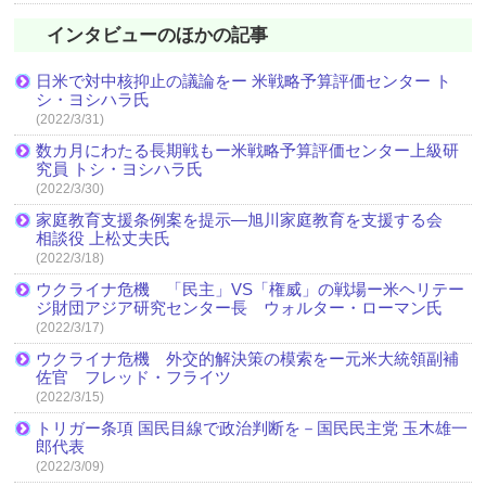
インタビューのほかの記事
日米で対中核抑止の議論をー 米戦略予算評価センター ト
シ・ヨシハラ氏
(2022/3/31)
数カ月にわたる長期戦もー米戦略予算評価センター上級研
究員 トシ・ヨシハラ氏
(2022/3/30)
家庭教育支援条例案を提示―旭川家庭教育を支援する会
相談役 上松丈夫氏
(2022/3/18)
ウクライナ危機 「民主」VS「権威」の戦場ー米ヘリテー
ジ財団アジア研究センター長 ウォルター・ローマン氏
(2022/3/17)
ウクライナ危機 外交的解決策の模索をー元米大統領副補
佐官 フレッド・フライツ
(2022/3/15)
トリガー条項 国民目線で政治判断を－国民民主党 玉木雄一
郎代表
(2022/3/09)