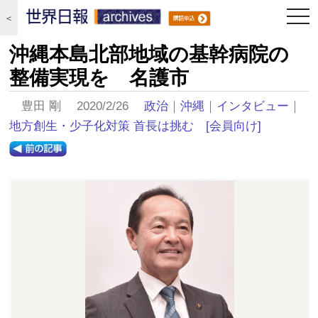
togg
＜
navi
沖縄本島北部地域の基幹病院の
整備実現を 名護市
豊田 剛 2020/2/26
政治
｜
沖縄
｜
インタビュー
｜
地方創生・少子化対策 首長は挑む
[会員向け]