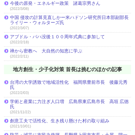
今後の原発・エネルギー政策 諸葛宗男さん
(2022/3/08)
中国 侵攻の計算見直しかー米ハドソン研究所日本部副部長
ライリー・ウォルターズ氏
(2022/3/07)
アブドル・バハ没後１００周年式典に参加して
(2022/2/18)
禅から密教へ 大自然の知恵に学ぶ
(2022/2/11)
地方創生・少子化対策 首長は挑むのほかの記事
台湾の大学誘致で地域活性化 福岡県豊前市長 後藤元秀
氏
(2022/2/03)
学術と産業に力注ぎ人口増 広島県東広島市長 高垣 広徳
氏
(2021/11/22)
創意工夫で活性化、生き残り懸けた村の取り組み
(2021/10/01)
防災・減災に市民力発揮 長野県上田市市長・土屋 陽一