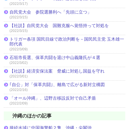
(2022/3/17)
自民党大会 参院選勝利へ「先頭に立つ」
(2022/3/15)
【社説】自民党大会 国難克服へ覚悟持って対処を
(2022/3/15)
トリガー条項 国民目線で政治判断を－国民民主党 玉木雄一
郎代表
(2022/3/09)
石垣市長選、保革共闘を退け中山義隆氏が４選
(2022/3/02)
【社説】経済安保法案 脅威に対処し国益を守れ
(2022/3/01)
｢自公」対「保革共闘｣、離島で広がる新対立構図
(2022/2/16)
「オール沖縄」、辺野古移設反対で自己矛盾
(2022/2/09)
沖縄のほかの記事
接続水域に中国海警船２隻 沖縄・尖閣沖