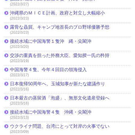
(2022/3/27)
沖縄県のＭＩＣＥ計画、政府と対立し大幅縮小
(2022/3/23)
露骨な贔屓、キャンプ地首長のプロ野球優勝予想
(2022/3/23)
接続水域に中国海警１隻沖 縄・尖閣沖
(2022/3/20)
交渉の重責を担った外務大臣、愛知揆一氏の矜持
(2022/3/19)
中国海警４隻、今年４回目の領海侵入
(2022/3/17)
日本復帰50周年へ、玉城知事が新たな建議作り
(2022/3/16)
日本最古の蒸留酒「泡盛」、無形文化遺産登録へ
(2022/3/16)
接続水域に中国海警４隻 沖縄・尖閣沖
(2022/3/13)
ウクライナ問題、台湾にとって対岸の火事でない
(2022/3/09)