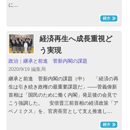
に…
経済再生へ成長重視ど
う実現
政治
｜
継承と前進 菅新内閣の課題
2020/9/19 編集局
継承と前進 菅新内閣の課題（中） 「経済の再
生は引き続き政権の最重要課題だ」――菅義偉新
首相は「国民のために働く内閣」発足後の会見で
こう強調した。 安倍晋三前首相の経済政策「ア
ベノミクス」を、官房長官として支え推進し…