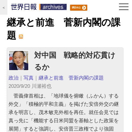
togg
＜
navi
継承と前進 菅新内閣の課
題
対中国 戦略的対応貫け
るか
政治
｜
写真
｜
継承と前進 菅新内閣の課題
2020/9/20 川瀬裕也
菅義偉首相は、「地球儀を俯瞰（ふかん）する
外交」「積極的平和主義」を掲げた安倍外交の継
承を明言し、茂木敏充外相を再任。就任会見では
真っ先に「機能する日米同盟を基軸とした政策を
展開」すると強調し、安倍晋三政権でより強固