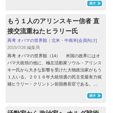
もう１人のアリンスキー信者 直
接交流重ねたヒラリー氏
再考 オバマの世界観
｜
北米・中南米
[会員向け]
2015/7/26 編集局
再考 オバマの世界観（14） 米国の政界にはオ
バマ大統領の他に、極左活動家ソウル・アリンス
キー氏から大きな影響を受けた大物政治家がもう
１人いる。２０１６年大統領選の民主党最有力候
補ヒラリー・クリントン前国務長官である。…