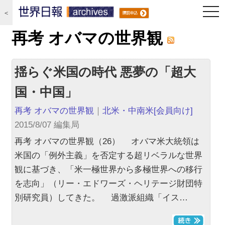
togg
＜
navi
再考 オバマの世界観
揺らぐ米国の時代 悪夢の「超大
国・中国」
再考 オバマの世界観
｜
北米・中南米
[会員向け]
2015/8/07 編集局
再考 オバマの世界観（26） オバマ米大統領は
米国の「例外主義」を否定する超リベラルな世界
観に基づき、「米一極世界から多極世界への移行
を志向」（リー・エドワーズ・ヘリテージ財団特
別研究員）してきた。 過激派組織「イス…