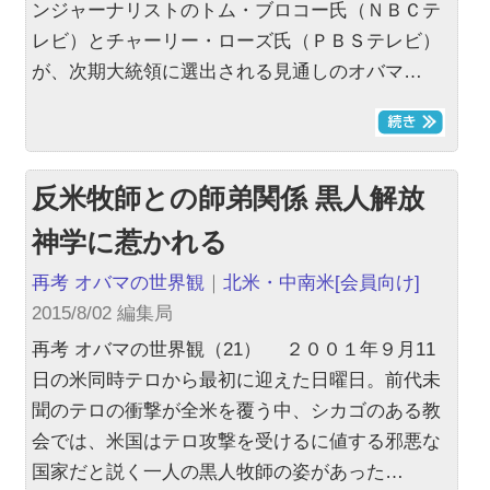
ンジャーナリストのトム・ブロコー氏（ＮＢＣテ
レビ）とチャーリー・ローズ氏（ＰＢＳテレビ）
が、次期大統領に選出される見通しのオバマ…
反米牧師との師弟関係 黒人解放
神学に惹かれる
再考 オバマの世界観
｜
北米・中南米
[会員向け]
2015/8/02 編集局
再考 オバマの世界観（21） ２００１年９月11
日の米同時テロから最初に迎えた日曜日。前代未
聞のテロの衝撃が全米を覆う中、シカゴのある教
会では、米国はテロ攻撃を受けるに値する邪悪な
国家だと説く一人の黒人牧師の姿があった…