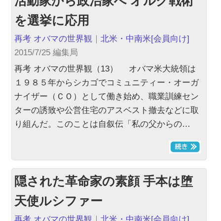
活動家から政治家へ オルグ戦術
を選挙に応用
再考 オバマの世界観
｜
北米・中南米
[会員向け]
2015/7/25 編集局
再考 オバマの世界観（13） オバマ米大統領は
１９８５年からシカゴでコミュニティー・オーガ
ナイザー（ＣＯ）として働き始め、職業訓練セン
ターの誘致や公営住宅のアスベスト撤去などに取
り組んだ。このことは自叙伝「私の父からの…
隠された革命家の素顔 手本は堕
天使ルシファー
再考 オバマの世界観
｜
北米・中南米
[会員向け]