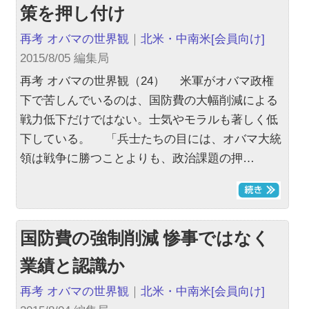
策を押し付け
再考 オバマの世界観
｜
北米・中南米
[会員向け]
2015/8/05 編集局
再考 オバマの世界観（24） 米軍がオバマ政権
下で苦しんでいるのは、国防費の大幅削減による
戦力低下だけではない。士気やモラルも著しく低
下している。 「兵士たちの目には、オバマ大統
領は戦争に勝つことよりも、政治課題の押…
国防費の強制削減 惨事ではなく
業績と認識か
再考 オバマの世界観
｜
北米・中南米
[会員向け]