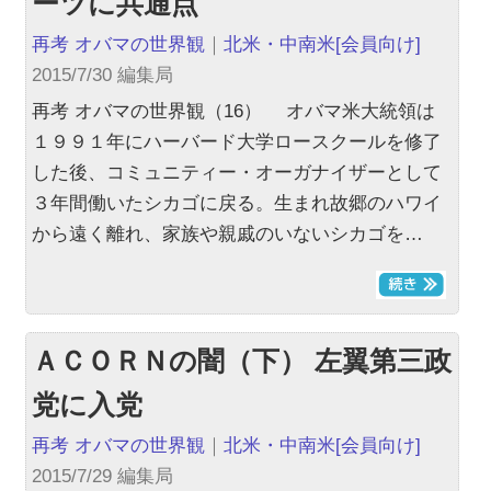
ーツに共通点
再考 オバマの世界観
｜
北米・中南米
[会員向け]
2015/7/30 編集局
再考 オバマの世界観（16） オバマ米大統領は
１９９１年にハーバード大学ロースクールを修了
した後、コミュニティー・オーガナイザーとして
３年間働いたシカゴに戻る。生まれ故郷のハワイ
から遠く離れ、家族や親戚のいないシカゴを…
ＡＣＯＲＮの闇（下） 左翼第三政
党に入党
再考 オバマの世界観
｜
北米・中南米
[会員向け]
2015/7/29 編集局