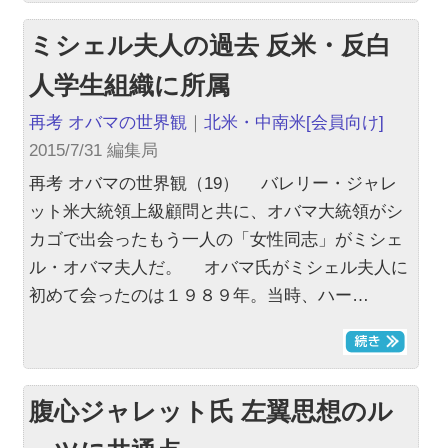
ミシェル夫人の過去 反米・反白
人学生組織に所属
再考 オバマの世界観
｜
北米・中南米
[会員向け]
2015/7/31 編集局
再考 オバマの世界観（19） バレリー・ジャレ
ット米大統領上級顧問と共に、オバマ大統領がシ
カゴで出会ったもう一人の「女性同志」がミシェ
ル・オバマ夫人だ。 オバマ氏がミシェル夫人に
初めて会ったのは１９８９年。当時、ハー…
腹心ジャレット氏 左翼思想のル