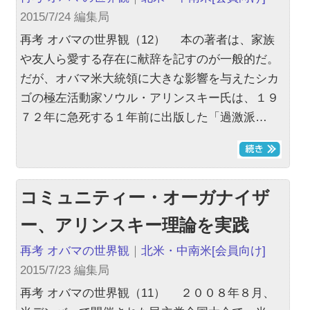
2015/7/24 編集局
再考 オバマの世界観（12） 本の著者は、家族
や友人ら愛する存在に献辞を記すのが一般的だ。
だが、オバマ米大統領に大きな影響を与えたシカ
ゴの極左活動家ソウル・アリンスキー氏は、１９
７２年に急死する１年前に出版した「過激派…
コミュニティー・オーガナイザ
ー、アリンスキー理論を実践
再考 オバマの世界観
｜
北米・中南米
[会員向け]
2015/7/23 編集局
再考 オバマの世界観（11） ２００８年８月、