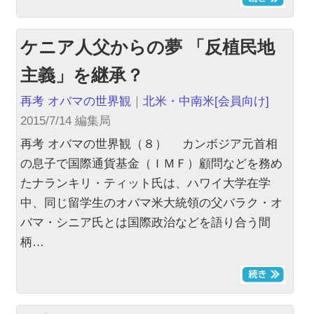
ケニア人父からの夢 「反植民地
主義」を継承？
再考 オバマの世界観
｜
北米・中南米
[会員向け]
2015/7/14 編集局
再考 オバマの世界観（８） カンボジア元首相
の息子で国際通貨基金（ＩＭＦ）顧問などを務め
たナランキリ・ティット氏は、ハワイ大学在学
中、同じ留学生のオバマ米大統領の父バラク・オ
バマ・シニア氏とは国際政治などを語り合う間
柄…