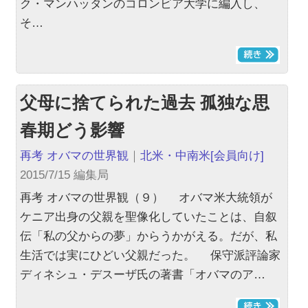
ク・マンハッタンのコロンビア大学に編入し、
そ…
父母に捨てられた過去 孤独な思
春期どう影響
再考 オバマの世界観
｜
北米・中南米
[会員向け]
2015/7/15 編集局
再考 オバマの世界観（９） オバマ米大統領が
ケニア出身の父親を聖像化していたことは、自叙
伝「私の父からの夢」からうかがえる。だが、私
生活では実にひどい父親だった。 保守派評論家
ディネシュ・デスーザ氏の著書「オバマのア…