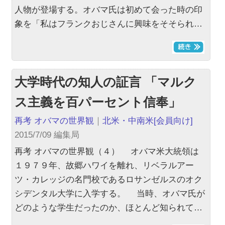
人物が登場する。オバマ氏は初めて会った時の印
象を「私はフランクおじさんに興味をそそられ…
大学時代の知人の証言 「マルク
ス主義を百パーセント信奉」
再考 オバマの世界観
｜
北米・中南米
[会員向け]
2015/7/09 編集局
再考 オバマの世界観（４） オバマ米大統領は
１９７９年、故郷ハワイを離れ、リベラルアー
ツ・カレッジの名門校であるロサンゼルスのオク
シデンタル大学に入学する。 当時、オバマ氏が
どのような学生だったのか、ほとんど知られて…