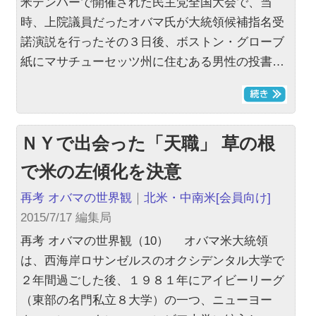
米デンバーで開催された民主党全国大会で、当
時、上院議員だったオバマ氏が大統領候補指名受
諾演説を行ったその３日後、ボストン・グローブ
紙にマサチューセッツ州に住むある男性の投書…
ＮＹで出会った「天職」 草の根
で米の左傾化を決意
再考 オバマの世界観
｜
北米・中南米
[会員向け]
2015/7/17 編集局
再考 オバマの世界観（10） オバマ米大統領
は、西海岸ロサンゼルスのオクシデンタル大学で
２年間過ごした後、１９８１年にアイビーリーグ
（東部の名門私立８大学）の一つ、ニューヨー