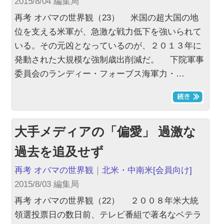
2015/8/04 編集局
再考 オバマの世界観（23） 米国の超大国の地
位を支える米軍が、急激な戦力低下を強いられて
いる。その元凶となっているのが、２０１３年に
発動された大規模な強制歳出削減だ。 下院軍事
委員会のランディー・フォーブス海軍力・…
大手メディアの「偏愛」 過激な
過去を追及せず
再考 オバマの世界観
｜
北米・中南米
[会員向け]
2015/8/03 編集局
再考 オバマの世界観（22） ２００８年米大統
領選投票日の数日前、テレビ番組で著名なベテラ