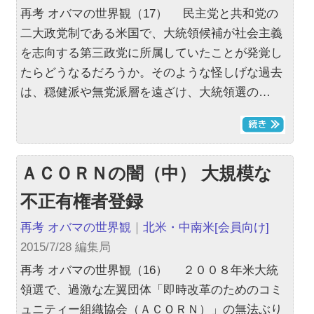
再考 オバマの世界観（17） 民主党と共和党の
二大政党制である米国で、大統領候補が社会主義
を志向する第三政党に所属していたことが発覚し
たらどうなるだろうか。そのような怪しげな過去
は、穏健派や無党派層を遠ざけ、大統領選の…
ＡＣＯＲＮの闇（中） 大規模な
不正有権者登録
再考 オバマの世界観
｜
北米・中南米
[会員向け]
2015/7/28 編集局
再考 オバマの世界観（16） ２００８年米大統
領選で、過激な左翼団体「即時改革のためのコミ
ュニティー組織協会（ＡＣＯＲＮ）」の無法ぶり