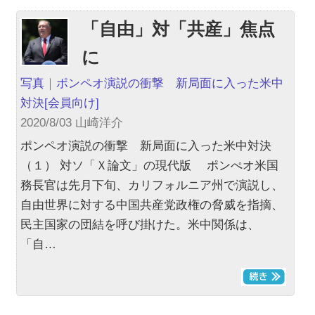
「自由」対「共産」焦点
に
写真
｜
ポンペオ演説の衝撃 新局面に入った米中
対決
[会員向け]
2020/8/03 山崎洋介
ポンペオ演説の衝撃 新局面に入った米中対決
（１） 対ソ「Ｘ論文」の現代版 ポンぺオ米国
務長官は先月下旬、カリフォルニア州で演説し、
自由世界に対する中国共産党政権の脅威を指摘、
民主国家の団結を呼び掛けた。米中関係は、
「自…