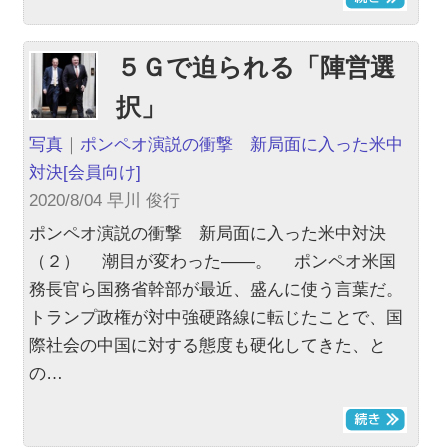
５Ｇで迫られる「陣営選
択」
写真
｜
ポンペオ演説の衝撃 新局面に入った米中
対決
[会員向け]
2020/8/04 早川 俊行
ポンペオ演説の衝撃 新局面に入った米中対決
（２） 潮目が変わった――。 ポンペオ米国
務長官ら国務省幹部が最近、盛んに使う言葉だ。
トランプ政権が対中強硬路線に転じたことで、国
際社会の中国に対する態度も硬化してきた、と
の…