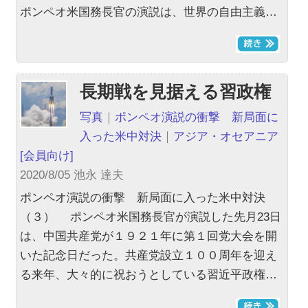
ポンペオ米国務長官の演説は、世界の自由主義…
長期戦を見据える習政権
写真
｜
ポンペオ演説の衝撃 新局面に
入った米中対決
｜
アジア・オセアニア
[会員向け]
2020/8/05 池永 達夫
ポンペオ演説の衝撃 新局面に入った米中対決
（３） ポンペオ米国務長官が演説した先月23日
は、中国共産党が１９２１年に第１回党大会を開
いた記念日だった。共産党設立１００周年を迎え
る来年、大々的に祝おうとしている習近平政権…