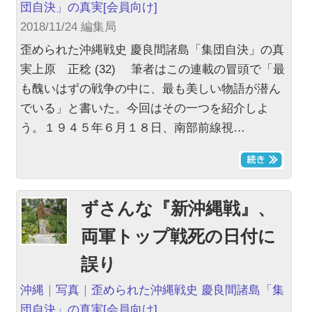
団自決」の真実
[会員向け]
2018/11/24 編集局
歪められた沖縄戦史 慶良間諸島「集団自決」の真
実上原 正稔 (32) 筆者はこの連載の冒頭で「最
も醜いはずの戦争の中に、最も美しい物語が潜ん
でいる」と書いた。今回はその一つを紹介しよ
う。１９４５年６月１８日、南部前線視…
ずさんな『新沖縄戦』、
両軍トップ戦死の日付に
誤り
沖縄
｜
写真
｜
歪められた沖縄戦史 慶良間諸島「集
団自決」の真実
[会員向け]