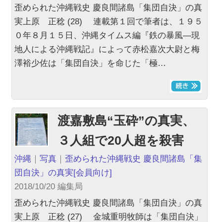
歪められた沖縄戦史 慶良間諸島「集団自決」の真
実上原 正稔 (28) 連載第１回で筆者は、１９５
０年８月１５日、沖縄タイムス編『鉄の暴風―現
地人による沖縄戦記』によって赤松嘉次大尉と梅
澤裕少佐は「集団自決」を命じた「極…
渡嘉敷島“玉砕”の真実、
３人組で20人超を殺害
沖縄
｜
写真
｜
歪められた沖縄戦史 慶良間諸島「集
団自決」の真実
[会員向け]
2018/10/20 編集局
歪められた沖縄戦史 慶良間諸島「集団自決」の真
実上原 正稔 (27) 金城重明牧師は「集団自決」