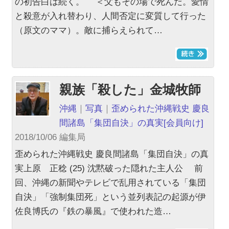
の初告白は続く。 ＜父もその場で死んだ。愛情
と殺意が入れ替わり、人間否定に変質して行った
（原文のママ）。敵に捕らえられて…
親族「殺した」金城牧師
沖縄
｜
写真
｜
歪められた沖縄戦史 慶良
間諸島「集団自決」の真実
[会員向け]
2018/10/06 編集局
歪められた沖縄戦史 慶良間諸島「集団自決」の真
実上原 正稔 (25) 沈黙破った隠れた主人公 前
回、沖縄の新聞やテレビで乱用されている「集団
自決」「強制集団死」という並列表記の起源が伊
佐良博氏の『鉄の暴風』で使われた造…