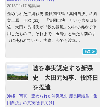
2018/11/17 編集局
歪められた沖縄戦史 慶良間諸島「集団自決」の真
実上原 正稔 (31) 「集団自決」という言葉は伊
佐（大田）良博氏が『鉄の暴風』の中で初めて使
用したもので、それまで「玉砕」と当たり前のよ
うに使われていた。実際、今でも渡嘉…
嘘を事実認定する新県
史 大田元知事、投降日
を捏造
沖縄
｜
写真
｜
歪められた沖縄戦史 慶良間諸島「集
団自決」の真実
[会員向け]