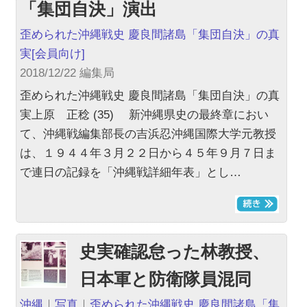
「集団自決」演出
歪められた沖縄戦史 慶良間諸島「集団自決」の真
実
[会員向け]
2018/12/22 編集局
歪められた沖縄戦史 慶良間諸島「集団自決」の真
実上原 正稔 (35) 新沖縄県史の最終章におい
て、沖縄戦編集部長の吉浜忍沖縄国際大学元教授
は、１９４４年３月２２日から４５年９月７日ま
で連日の記録を「沖縄戦詳細年表」とし…
史実確認怠った林教授、
日本軍と防衛隊員混同
沖縄
｜
写真
｜
歪められた沖縄戦史 慶良間諸島「集