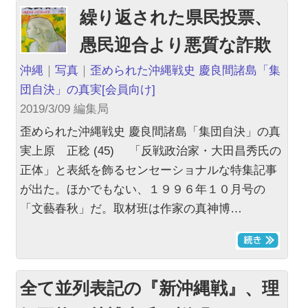
繰り返された県民投票、
愚民迎合より悪質な詐欺
沖縄
｜
写真
｜
歪められた沖縄戦史 慶良間諸島「集
団自決」の真実
[会員向け]
2019/3/09 編集局
歪められた沖縄戦史 慶良間諸島「集団自決」の真
実上原 正稔 (45) 「反戦政治家・大田昌秀氏の
正体」と表紙を飾るセンセーショナルな特集記事
が出た。ほかでもない、１９９６年１０月号の
「文藝春秋」だ。取材班は作家の真神博…
全て並列表記の『新沖縄戦』、理