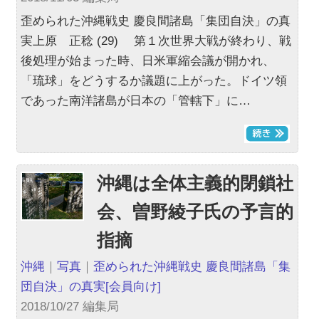
歪められた沖縄戦史 慶良間諸島「集団自決」の真
実上原 正稔 (29) 第１次世界大戦が終わり、戦
後処理が始まった時、日米軍縮会議が開かれ、
「琉球」をどうするか議題に上がった。ドイツ領
であった南洋諸島が日本の「管轄下」に…
沖縄は全体主義的閉鎖社
会、曽野綾子氏の予言的
指摘
沖縄
｜
写真
｜
歪められた沖縄戦史 慶良間諸島「集
団自決」の真実
[会員向け]
2018/10/27 編集局