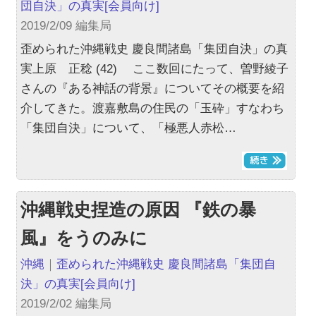
団自決」の真実
[会員向け]
2019/2/09 編集局
歪められた沖縄戦史 慶良間諸島「集団自決」の真
実上原 正稔 (42) ここ数回にたって、曽野綾子
さんの『ある神話の背景』についてその概要を紹
介してきた。渡嘉敷島の住民の「玉砕」すなわち
「集団自決」について、「極悪人赤松…
沖縄戦史捏造の原因 『鉄の暴
風』をうのみに
沖縄
｜
歪められた沖縄戦史 慶良間諸島「集団自
決」の真実
[会員向け]
2019/2/02 編集局