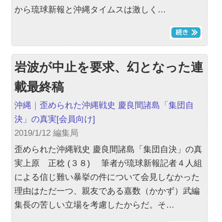
から琉球新報と沖縄タイムスは激しく…
岩波が中止を要求、幻となった連
載最終稿
沖縄
｜
歪められた沖縄戦史 慶良間諸島「集団自
決」の真実
[会員向け]
2019/1/12 編集局
歪められた沖縄戦史 慶良間諸島「集団自決」の真
実上原 正稔 (３８) 筆者が琉球新報記者４人組
による信じ難い暴挙の件について会見しなかった
理由はただ一つ、親友である嘉数（かかず）武編
集長の苦しい立場を考慮したからだ。そ…