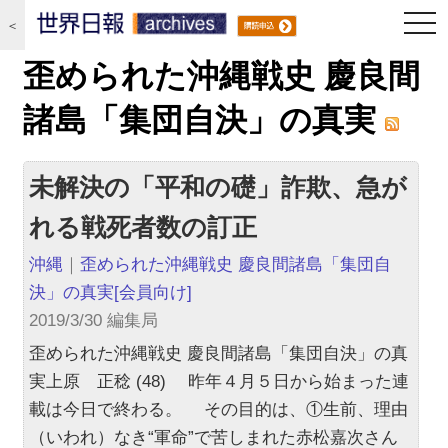
togg
＜
navi
歪められた沖縄戦史 慶良間
諸島「集団自決」の真実
未解決の「平和の礎」詐欺、急が
れる戦死者数の訂正
沖縄
｜
歪められた沖縄戦史 慶良間諸島「集団自
決」の真実
[会員向け]
2019/3/30 編集局
歪められた沖縄戦史 慶良間諸島「集団自決」の真
実上原 正稔 (48) 昨年４月５日から始まった連
載は今日で終わる。 その目的は、①生前、理由
（いわれ）なき“軍命”で苦しまれた赤松嘉次さん