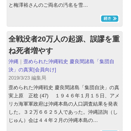
と梅澤裕さんのご両名の汚名を雪…
全戦没者20万人の起源、誤謬を重
ね死者増やす
沖縄
｜
歪められた沖縄戦史 慶良間諸島「集団自
決」の真実
[会員向け]
2019/3/23 編集局
歪められた沖縄戦史 慶良間諸島「集団自決」の真
実上原 正稔 (47) １９４６年１月１５日、アメ
リカ海軍軍政府は沖縄本島の人口調査結果を発表
した。３２万６６２５人であった。沖縄諮詢（し
じゅん）会は４４年２月の沖縄本島の…