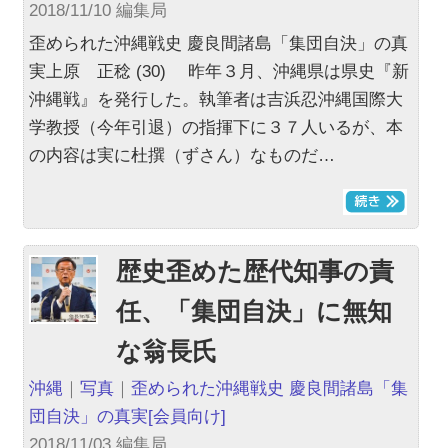
2018/11/10 編集局
歪められた沖縄戦史 慶良間諸島「集団自決」の真
実上原 正稔 (30) 昨年３月、沖縄県は県史『新
沖縄戦』を発行した。執筆者は吉浜忍沖縄国際大
学教授（今年引退）の指揮下に３７人いるが、本
の内容は実に杜撰（ずさん）なものだ…
歴史歪めた歴代知事の責
任、「集団自決」に無知
な翁長氏
沖縄
｜
写真
｜
歪められた沖縄戦史 慶良間諸島「集
団自決」の真実
[会員向け]
2018/11/03 編集局