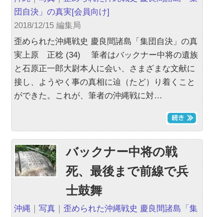
団自決」の真実
[会員向け]
2018/12/15 編集局
歪められた沖縄戦史 慶良間諸島「集団自決」の真
実上原 正稔 (34) 筆者はバックナー中将の遺族
と石原正一郎大尉本人に会い、さまざまな文献に
接し、ようやく事の真相に辿（たど）り着くこと
ができた。これが、筆者の沖縄戦に対…
バックナー中将の戦
死、最後まで前線で兵
士鼓舞
沖縄
｜
写真
｜
歪められた沖縄戦史 慶良間諸島「集