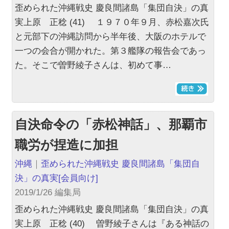
歪められた沖縄戦史 慶良間諸島「集団自決」の真
実上原 正稔 (41) １９７０年９月、赤松嘉次氏
と元部下の沖縄訪問から半年後、大阪のホテルで
一つの会合が開かれた。第３艦隊の報告会であっ
た。そこで曽野綾子さんは、初めて事…
自決命令の「赤松神話」、那覇市
職労が捏造に加担
沖縄
｜
歪められた沖縄戦史 慶良間諸島「集団自
決」の真実
[会員向け]
2019/1/26 編集局
歪められた沖縄戦史 慶良間諸島「集団自決」の真
実上原 正稔 (40) 曽野綾子さんは『ある神話の