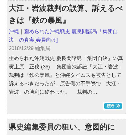
大江・岩波裁判の誤算、訴えるべ
きは『鉄の暴風』
沖縄
｜
歪められた沖縄戦史 慶良間諸島「集団自
決」の真実
[会員向け]
2018/12/29 編集局
歪められた沖縄戦史 慶良間諸島「集団自決」の真
実上原 正稔 (36) 集団自決訴訟「大江・岩波」
裁判は『鉄の暴風』と沖縄タイムスも被告として
訴えるべきだったが、原告側の不手際で「大江・
岩波」の勝利に終わった。 裁判の…
県史編集委員の狙い、意図的に