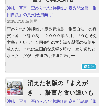
沖縄
｜
写真
｜
歪められた沖縄戦史 慶良間諸島「集
団自決」の真実
[会員向け]
2019/2/16 編集局
歪められた沖縄戦史 慶良間諸島「集団自決」の真
実上原 正稔 (43) ２００９年５月、『うらそえ
文藝』という年１回発行の文芸誌が慰霊の特集を
組んだ。それは全国的な反響を呼び、売り切れと
なった。だが、沖縄では沖縄２紙は一…
消えた初版の「まえが
き」、証言と食い違いも
沖縄
｜
写真
｜
歪められた沖縄戦史 慶良間諸島「集