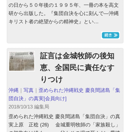
の日から５０年後の１９９５年、一冊の本を高文
研から出版した。『集団自決を心に刻んで―沖縄
キリスト者の絶望からの精神史』とい…
証言は金城牧師の後知
恵、全国民に責任なす
りつけ
沖縄
｜
写真
｜
歪められた沖縄戦史 慶良間諸島「集
団自決」の真実
[会員向け]
2018/10/13 編集局
歪められた沖縄戦史 慶良間諸島「集団自決」の真
実上原 正稔 (26) 金城重明牧師の「家族殺し」