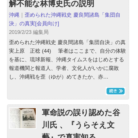
解不能な林博史氏の説明
沖縄
｜
歪められた沖縄戦史 慶良間諸島「集団自
決」の真実
[会員向け]
2019/2/23 編集局
歪められた沖縄戦史 慶良間諸島「集団自決」の真
実上原 正稔 (44) 筆者はここまで、自分の体験
を基に、琉球新報、沖縄タイムスをはじめとする
報道機関と報道人、学者、文化人がいかに腐敗
し、沖縄戦を歪（ゆが）めてきたか、赤…
軍命説の誤り認めた谷
川氏 、『うらそえ文
藝』で真実知る