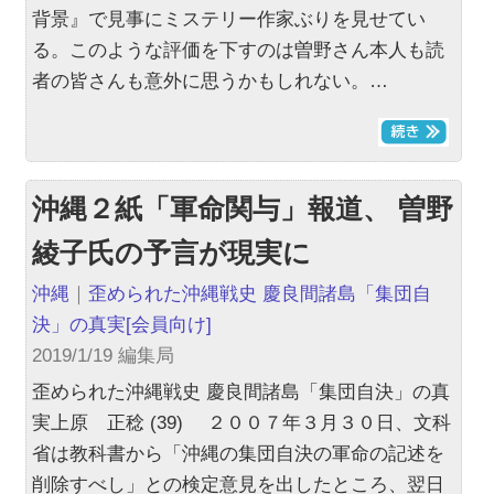
背景』で見事にミステリー作家ぶりを見せてい
る。このような評価を下すのは曽野さん本人も読
者の皆さんも意外に思うかもしれない。…
沖縄２紙「軍命関与」報道、 曽野
綾子氏の予言が現実に
沖縄
｜
歪められた沖縄戦史 慶良間諸島「集団自
決」の真実
[会員向け]
2019/1/19 編集局
歪められた沖縄戦史 慶良間諸島「集団自決」の真
実上原 正稔 (39) ２００７年３月３０日、文科
省は教科書から「沖縄の集団自決の軍命の記述を
削除すべし」との検定意見を出したところ、翌日