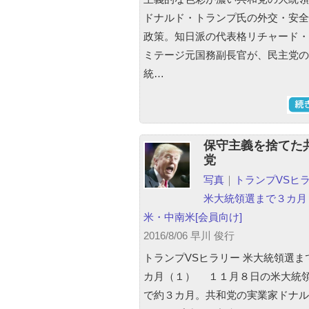
ドナルド・トランプ氏の外交・安全
政策。知日派の代表格リチャード・
ミテージ元国務副長官が、民主党の
統…
保守主義を捨てた
党
写真
｜
トランプVSヒ
米大統領選まで３カ月
米・中南米
[会員向け]
2016/8/06 早川 俊行
トランプVSヒラリー 米大統領選ま
カ月（１） １１月８日の米大統
で約３カ月。共和党の実業家ドナル