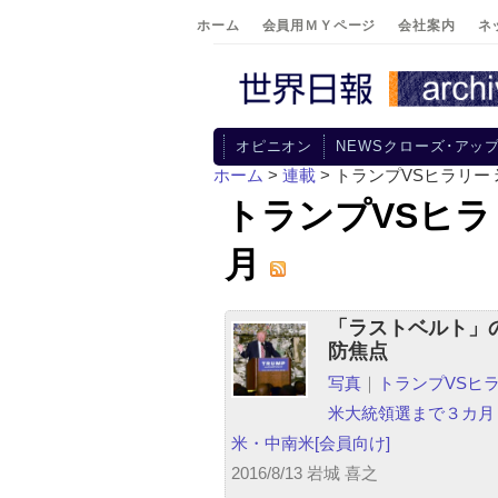
ホーム
会員用ＭＹページ
会社案内
ネ
オピニオン
NEWSクローズ･アッ
ホーム
>
連載
>
トランプVSヒラリー
トランプVSヒラ
月
「ラストベルト」
防焦点
写真
｜
トランプVSヒ
米大統領選まで３カ月
米・中南米
[会員向け]
2016/8/13 岩城 喜之