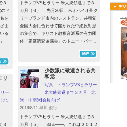
で３
トランプVSヒラリー 米大統領選まで３
▼ デジ
党のド
カ月（６） 先月20日、米オハイオ州ク
名を
リーブランド市内のレストラン。共和党
ざま
全国大会に合わせて開かれた中絶反対派
いる
の集会で、キリスト教福音派系の有力団
」
体「家庭調査協議会」のトニー・パー…
少数派に敬遠される共
和党
にリ
写真
｜
トランプVSヒラリー
ラリー
米大統領選まで３カ月
｜
北
｜
北
米・中南米
[会員向け]
2016/8/11 早川 俊行
トランプVSヒラリー 米大統領選まで３
で３
カ月（５） 39％――。これは２０１２