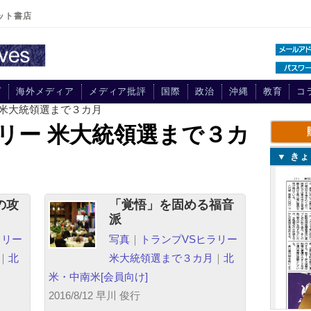
ット書店
プ
海外メディア
メディア批評
国際
政治
沖縄
教育
コ
 米大統領選まで３カ月
リー 米大統領選まで３カ
▼ き
の攻
「覚悟」を固める福音
派
ラリー
写真
｜
トランプVSヒラリー
｜
北
米大統領選まで３カ月
｜
北
米・中南米
[会員向け]
2016/8/12 早川 俊行