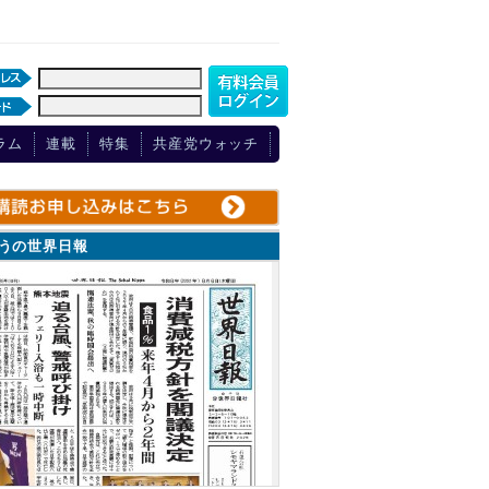
ラム
連載
特集
共産党ウォッチ
ょうの世界日報