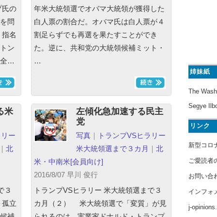
プ氏の
年米大統領選でオバマ大統領が獲得した
を問
白人票の割合だ。オバマ氏は白人票が４
、指名
割足らずでも再選を果たすことができ
トン
た。逆に、共和党の大統領候補ミット・
全…
…
姉妹紙
The Wash
Segye Ilb
る米
左傾化急加速する民主
党
リンク
ラリー
写真
｜
トランプVSヒラリー
新型コロ
｜
北
米大統領選まで３カ月
｜
北
ご愛読者
米・中南米
[会員向け]
2016/8/07 早川 俊行
お問い合
で３
トランプVSヒラリー 米大統領選まで３
インフォ
、孤立
カ月（２） 米大統領選で「変質」が見
j-opinion
候補
られるのは、実業家ドナルド・トランプ