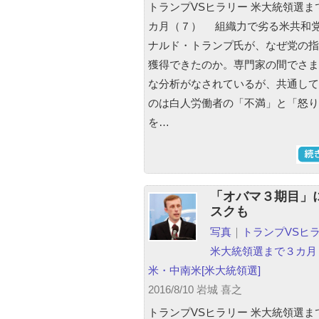
トランプVSヒラリー 米大統領選ま
カ月（７） 組織力で劣る米共和
ナルド・トランプ氏が、なぜ党の指
獲得できたのか。専門家の間でさま
な分析がなされているが、共通して
のは白人労働者の「不満」と「怒り
を…
「オバマ３期目」
スクも
写真
｜
トランプVSヒ
米大統領選まで３カ月
米・中南米
[米大統領選]
2016/8/10 岩城 喜之
トランプVSヒラリー 米大統領選ま