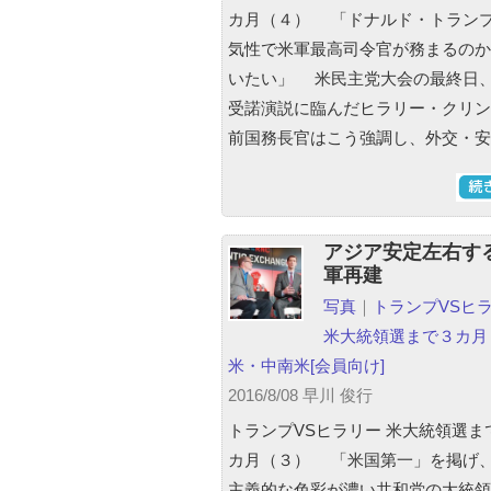
カ月（４） 「ドナルド・トラン
気性で米軍最高司令官が務まるのか
いたい」 米民主党大会の最終日
受諾演説に臨んだヒラリー・クリン
前国務長官はこう強調し、外交・安
アジア安定左右す
軍再建
写真
｜
トランプVSヒ
米大統領選まで３カ月
米・中南米
[会員向け]
2016/8/08 早川 俊行
トランプVSヒラリー 米大統領選ま
カ月（３） 「米国第一」を掲げ
主義的な色彩が濃い共和党の大統領