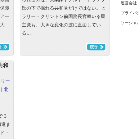
運営会社
保障
氏の下で揺れる共和党だけではない。ヒ
プライバ
アー
ラリー・クリントン前国務長官率いる民
ソーシャ
大
主党も、大きな変化の波に直面してい
る…
共和
ラリー
｜
北
で３
領選ま
ド・