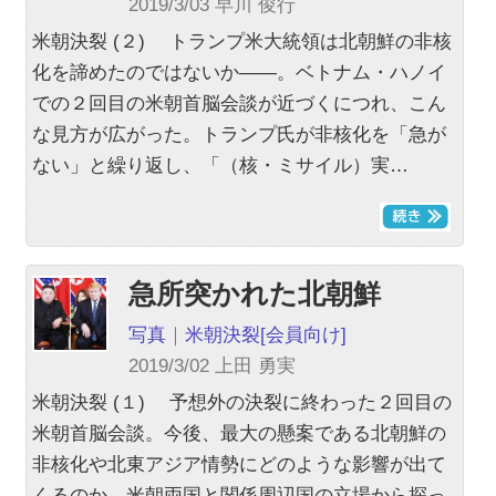
2019/3/03 早川 俊行
米朝決裂 (２) トランプ米大統領は北朝鮮の非核
化を諦めたのではないか――。ベトナム・ハノイ
での２回目の米朝首脳会談が近づくにつれ、こん
な見方が広がった。トランプ氏が非核化を「急が
ない」と繰り返し、「（核・ミサイル）実…
急所突かれた北朝鮮
写真
｜
米朝決裂
[会員向け]
2019/3/02 上田 勇実
米朝決裂 (１) 予想外の決裂に終わった２回目の
米朝首脳会談。今後、最大の懸案である北朝鮮の
非核化や北東アジア情勢にどのような影響が出て
くるのか。米朝両国と関係周辺国の立場から探っ