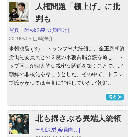
人権問題「棚上げ」に批
判も
写真
｜
米朝決裂
[会員向け]
2019/3/05 山崎洋介
米朝決裂 (３) トランプ米大統領は、金正恩朝鮮
労働党委員長との２度の米朝首脳会談を通し、ト
ップ同士が個人的な親密な関係を築くことで、北
朝鮮の非核化を導こうとした。その中で、トラン
プ氏がかつては声高に非難していた北朝鮮…
北も揺さぶる異端大統領
米朝決裂
[会員向け]