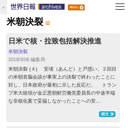
togg
＜
navi
米朝決裂
日米で核・拉致包括解決推進
米朝決裂
2019/3/06 編集局
米朝決裂 (４) 安堵（あんど）と戸惑い。２回目
の米朝首脳会談が事実上の決裂で終わったことに
対し、日本政府が最初に示した反応だ。 トラン
プ米大統領が金正恩朝鮮労働党委員長の中途半端
な非核化案で妥協しなかったことへの安…