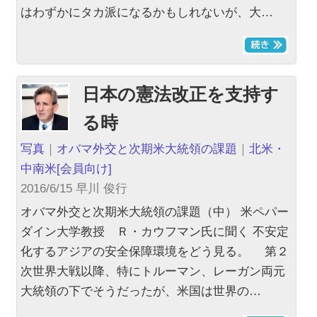
はわずかにタカ派になるかもしれないが、大…
日本の憲法改正を支持す
る時
写真
｜
オバマ外交と次期米大統領の課題
｜
北米・
中南米
[会員向け]
2016/6/15 早川 俊行
オバマ外交と次期米大統領の課題（中） 米ペパー
ダイン大学教授 Ｒ・カウフマン氏に聞く 不安定
化するアジアの安全保障環境をどう見る。 第２
次世界大戦以降、特にトルーマン、レーガン両元
大統領の下でそうだったが、米国は世界の…