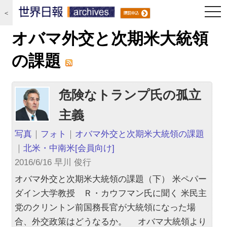
togg
＜
navi
オバマ外交と次期米大統領
の課題
危険なトランプ氏の孤立
主義
写真
｜
フォト
｜
オバマ外交と次期米大統領の課題
｜
北米・中南米
[会員向け]
2016/6/16 早川 俊行
オバマ外交と次期米大統領の課題（下） 米ペパー
ダイン大学教授 Ｒ・カウフマン氏に聞く 米民主
党のクリントン前国務長官が大統領になった場
合、外交政策はどうなるか。 オバマ大統領より