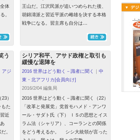
全体
王山だ。江沢民派が追いつめられた後、
▼ デジ
ある。
胡錦濤派と習近平派の雌雄を決する本格
戦争になる。習主席も自分は…
笑う
シリア和平、アサド政権と取引も
緩慢な退陣を
｜
アジ
2016 世界はどう動く－識者に聞く
｜
中
東・北アフリカ
[会員向け]
2016/2/04 編集局
23）
2016 世界はどう動く－識者に聞く（22）
ラもた
「改革と発展党」党首モハメド・アンワ
習近
ール・サダト氏（下） ＩＳの思想とイス
あ
ラム法（シャリア）、コーランとの関係
席だ。
をどう考えるか。 シシ大統領が言った