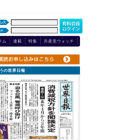
ラム
連載
特集
共産党ウォッチ
ょうの世界日報