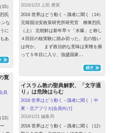
2016/1/23 上田 勇実
15）
烈氏
2016 世界はどう動く－識者に聞く（14）
ョンな
元韓国治安政策研究所研究官 柳東烈氏
うに
（上） 北朝鮮は新年早々「水爆」と称し
もあ
４回目の核実験に踏み切った。北の狙い
は何か。 まず政治的な意味は実権を握
って５年目に入り、強盛国家…
の寛
イスラム教の聖典解釈、「文字通
り」は危険はらむ
[会員
2016 世界はどう動く－識者に聞く
｜
中
東・北アフリカ
[会員向け]
2016/1/21 編集局
13）
ー
2016 世界はどう動く－識者に聞く（12）