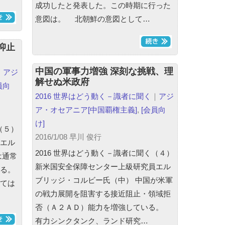
成功したと発表した。この時期に行った
意図は。 北朝鮮の意図として…
抑止
中国の軍事力増強 深刻な挑戦、理
｜
アジ
解せぬ米政府
員向
2016 世界はどう動く－識者に聞く
｜
アジ
ア・オセアニア
[中国覇権主義]
,
[会員向
け]
（５）
2016/1/08 早川 俊行
エル
2016 世界はどう動く－識者に聞く（４）
は通常
新米国安全保障センター上級研究員エル
る。
ブリッジ・コルビー氏（中） 中国が米軍
ては
の戦力展開を阻害する接近阻止・領域拒
否（Ａ２ＡＤ）能力を増強している。
有力シンクタンク、ランド研究…