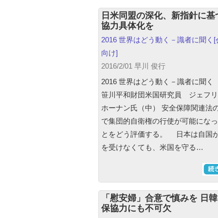
日米同盟の深化、新指針に基
協力具体化を
2016 世界はどう動く－識者に聞く
向け]
2016/2/01 早川 俊行
2016 世界はどう動く－識者に聞く（
笹川平和財団米国研究員 ジェフリ
ホーナン氏（中） 安全保障関連法
で集団的自衛権の行使が可能になっ
とをどう評価する。 日本は自国
を受けなくても、米国を守る…
「慰安婦」合意で慎みを 日
保協力にも不可欠