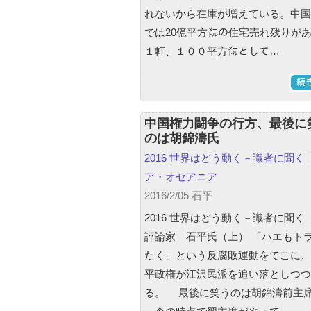
れないから在庫が増えている。中国
では20億平方㍍の住宅売れ残りが
１軒、１００平方㍍として…
中国権力闘争の行方、最後に
のは胡錦濤氏
2016 世界はどう動く－識者に聞く
ア・オセアニア
2016/2/05 石平
2016 世界はどう動く－識者に聞く（
評論家 石平氏（上） 「ハエもト
たく」という反腐敗運動をてこに、
平政権が江沢民派を追い落としつつ
る。 最後に笑うのは胡錦濤前主