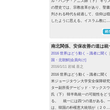
ル・ハンナ・アニス師（下） キリ
の歴史では、宗教改革があり、聖書
判される時代を経過して、信仰は穏
したように思える。イスラム教に…
南北関係、安保改善の道は統
2016 世界はどう動く－識者に聞く
国・北朝鮮
[会員向け]
2016/1/11 岩城 喜之
2016 世界はどう動く－識者に聞く
米ジョージタウン大学安全保障研究
ター副所長デービッド・マックスウ
氏（下） 韓半島統一の可能性をど
る。 統一には四つの道がある。
は、韓国の朴槿恵大統領が（２０…