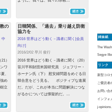
ように、我々は、我々の宗教…
宗教の
日韓関係、「過去」乗り越え防衛
協力を
姉妹紙
｜
中
2016 世界はどう動く－識者に聞く
[会員
向け]
The Wash
2016/2/02 早川 俊行
Segye Ilb
21）
2016 世界はどう動く－識者に聞く（20）
リンク
ンワ
笹川平和財団米国研究員 ジェフリー・
年夏、
ホーナン氏（下） 慰安婦問題をめぐる日
新型コロ
強め
韓合意をどう見る。 ポジティブな進展
ご愛読者
樹立
だ。だが、これが本当に問題解決につな
お問い合
がるかについては懐疑的だ。…
インフォ
j-opinion