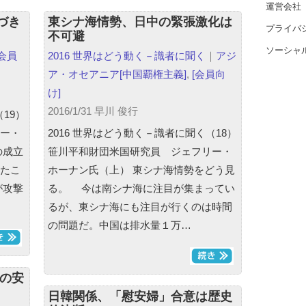
運営会社
づき
東シナ海情勢、日中の緊張激化は
プライバ
不可避
ソーシャ
[会員
2016 世界はどう動く－識者に聞く
｜
アジ
ア・オセアニア
[中国覇権主義]
,
[会員向
け]
2016/1/31 早川 俊行
19）
ー・
2016 世界はどう動く－識者に聞く（18）
の成立
笹川平和財団米国研究員 ジェフリー・
たこ
ホーナン氏（上） 東シナ海情勢をどう見
が攻撃
る。 今は南シナ海に注目が集まってい
るが、東シナ海にも注目が行くのは時間
の問題だ。中国は排水量１万…
韓の安
日韓関係、「慰安婦」合意は歴史