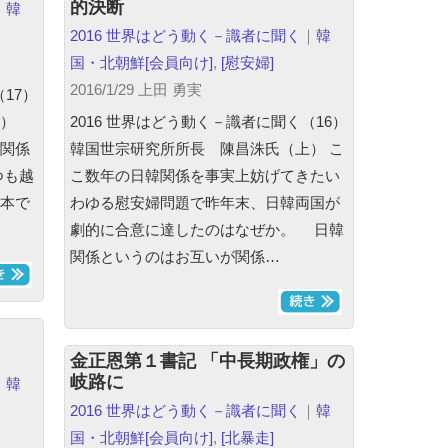
的決断
｜
韓
2016 世界はどう動く－識者に聞く
｜
韓
国・北朝鮮
[会員向け]
,
[慰安婦]
2016/1/29 上田 勇実
17）
）
2016 世界はどう動く－識者に聞く（16）
関係
韓国世宗研究所所長 陳昌洙氏（上） こ
つも越
こ数年の日韓関係を事実上妨げてきたい
本で
わゆる慰安婦問題で昨年末、日韓両国が
劇的に合意に達したのはなぜか。 日韓
関係というのはお互いが関係…
金正恩第１書記 「中長期政権」の
岐路に
｜
韓
2016 世界はどう動く－識者に聞く
｜
韓
国・北朝鮮
[会員向け]
,
[北暴走]