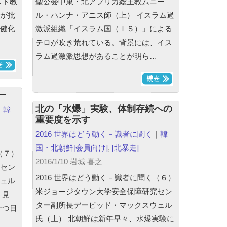
スト教
聖公会中東・北アフリカ総主教ムニー
が批
ル・ハンナ・アニス師（上） イスラム過
健化
激派組織「イスラム国（ＩＳ）」による
テロが吹き荒れている。背景には、イス
ラム過激派思想があることが明ら…
一
北の「水爆」実験、体制存続への
｜
韓
重要度を示す
2016 世界はどう動く－識者に聞く
｜
韓
国・北朝鮮
[会員向け]
,
[北暴走]
（７）
2016/1/10 岩城 喜之
セン
2016 世界はどう動く－識者に聞く（６）
ェル
米ジョージタウン大学安全保障研究セン
う見
ター副所長デービッド・マックスウェル
一つ目
氏（上） 北朝鮮は新年早々、水爆実験に