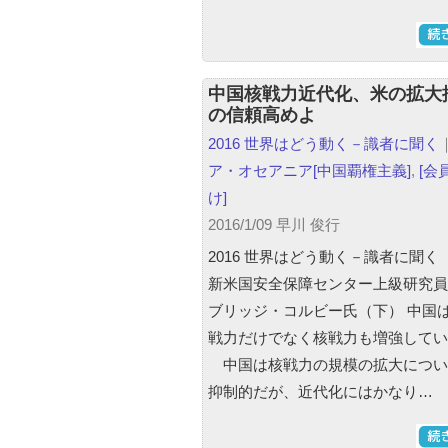
中国核戦力近代化、米の拡大
の信頼高めよ
2016 世界はどう動く－識者に聞く
ア・オセアニア
[中国覇権主義]
,
[会
け]
2016/1/09 早川 俊行
2016 世界はどう動く－識者に聞く
新米国安全保障センター上級研究員
ブリッジ・コルビー氏（下） 中国
戦力だけでなく核戦力も増強してい
中国は核戦力の規模の拡大につい
抑制的だが、近代化にはかなり…