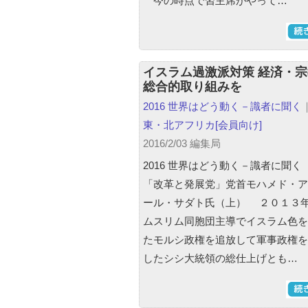
今の時点で習主席がやって…
イスラム過激派対策 経済・
総合的取り組みを
2016 世界はどう動く－識者に聞く
東・北アフリカ
[会員向け]
2016/2/03 編集局
2016 世界はどう動く－識者に聞く（
「改革と発展党」党首モハメド・ア
ール・サダト氏（上） ２０１３
ムスリム同胞団主導でイスラム色を
たモルシ政権を追放して軍事政権を
したシシ大統領の総仕上げとも…