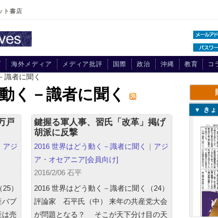
ット書店
プ
海外メディア
メディア批評
国際
政治
沖縄
教育
コ
く－識者に聞く
どう動く－識者に聞く
▼ き
万戸
鍵握る軍人事、習氏「改革」掲げ
胡派に反撃
｜
アジ
2016 世界はどう動く－識者に聞く
｜
アジ
ア・オセアニア
[会員向け]
2016/2/06 石平
25）
2016 世界はどう動く－識者に聞く（24）
産バブ
評論家 石平氏（中） 来年の共産党大会
産は売
が問題となる？ そこが天下分け目の天