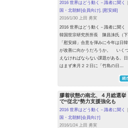
2016 世界はどう動く－識者に聞く
国・北朝鮮
[会員向け]
,
[慰安婦]
2016/1/30 上田 勇実
2016 世界はどう動く－識者に聞く（
韓国世宗研究所所長 陳昌洙氏（下
「慰安婦」合意を弾みに今年は日韓
が改善に向かうだろうか。 いく
えなければならない課題がある。日
はまず来月２２日に「竹島の日…
膠着状態の南北、４月総選挙
で“従北”勢力支援強化も
2016 世界はどう動く－識者に聞く
国・北朝鮮
[会員向け]
2016/1/24 上田 勇実