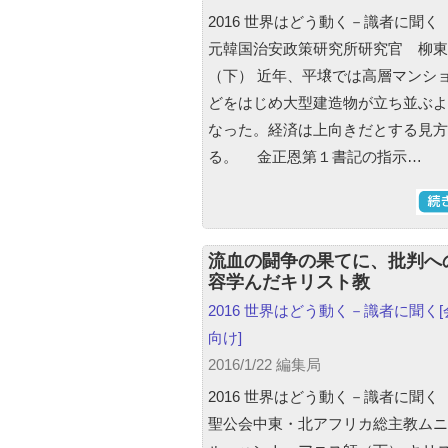
2016 世界はどう動く－識者に聞く（
元韓国治安政策研究所研究官 柳東
（下） 近年、平壌では高層マンシ
どをはじめ大型建造物が立ち並ぶよ
なった。経済は上向きだとする見方
る。 金正恩第１書記の指示…
流血の闘争の果てに、批判へ
容学んだキリスト教
2016 世界はどう動く－識者に聞く
向け]
2016/1/22 編集局
2016 世界はどう動く－識者に聞く（
聖公会中東・北アフリカ総主教ムニ