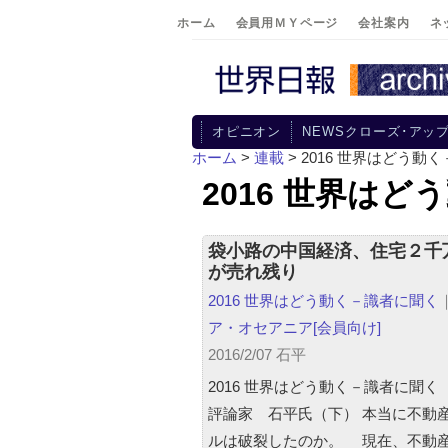
ホーム
会員用ＭＹページ
会社案内
ネ
オピニオン
NEWSクローズ･アッ
ホーム
>
連載
>
2016 世界はどう動
2016 世界は
袋小路の中国経済、住宅２千
が売れ残り
2016 世界はどう動く－識者に聞く
ア・オセアニア
[会員向け]
2016/2/07 石平
2016 世界はどう動く－識者に聞く（
評論家 石平氏（下） 本当に不動
ルは破裂したのか。 現在、不動