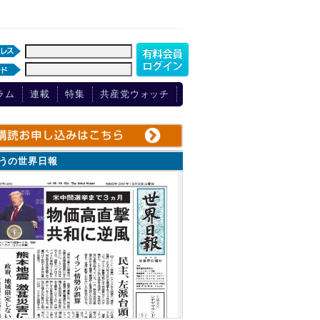
ラム
連載
特集
共産党ウォッチ
ょうの世界日報