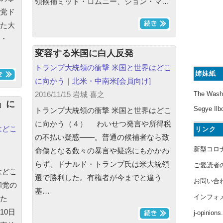
領候補ミット・ロムニー、ジョン・マ…
党ド
た大
・
変容する米国に白人反発
トランプ大統領の衝撃 米国と世界はどこ
姉妹紙
に向かう
｜
北米・中南米
[会員向け]
The Wash
2016/11/15 岩城 喜之
」に
Segye Ilb
トランプ大統領の衝撃 米国と世界はどこ
に向かう（４） わいせつ発言や所得税
はどこ
リンク
の不払い疑惑――。普通の候補者なら致
新型コロ
命傷となる数々の暴言や疑惑にもかかわ
らず、ドナルド・トランプ氏は米大統領
ご愛読者
はどこ
選で勝利した。有権者が今までと違う
お問い合
和党の
基…
インフォ
た
10日
j-opinion