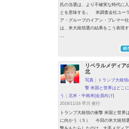
氏の当選は、より不確実な時代に入
とを意味する」 米調査会社ユー
ア・グループのイアン・ブレマー社
は、米大統領選の結果をこう表現す
…
リベラルメディア
北
写真
｜
トランプ大統領
撃 米国と世界はどこ
う
｜
北米・中南米
[会員向け]
2016/11/16 早川 俊行
トランプ大統領の衝撃 米国と世界
に向かう（５） 今回の米大統領
撃をもたらしたのは、大手メディア