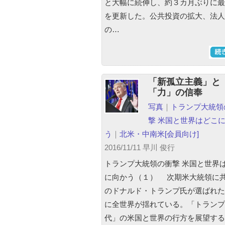
と大幅に続伸し、約３カ月ぶりに最
を更新した。公共投資の拡大、法人
の…
「新孤立主義」と
「力」の信奉
写真
｜
トランプ大統領
撃 米国と世界はどこ
う
｜
北米・中南米
[会員向け]
2016/11/11 早川 俊行
トランプ大統領の衝撃 米国と世界
に向かう（１） 次期米大統領に
のドナルド・トランプ氏が選ばれた
に全世界が揺れている。「トランプ
代」の米国と世界の行方を展望する