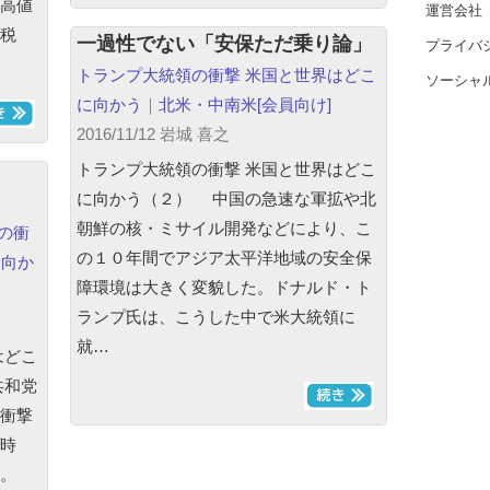
高値
運営会社
税
一過性でない「安保ただ乗り論」
プライバ
トランプ大統領の衝撃 米国と世界はどこ
ソーシャ
に向かう
｜
北米・中南米
[会員向け]
2016/11/12 岩城 喜之
トランプ大統領の衝撃 米国と世界はどこ
に向かう（２） 中国の急速な軍拡や北
朝鮮の核・ミサイル開発などにより、こ
の衝
の１０年間でアジア太平洋地域の安全保
に向か
障環境は大きく変貌した。ドナルド・ト
ランプ氏は、こうした中で米大統領に
就…
はどこ
共和党
衝撃
時
。