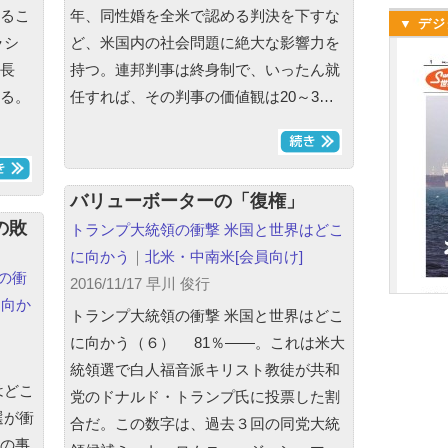
るこ
年、同性婚を全米で認める判決を下すな
▼ デジ
ラシ
ど、米国内の社会問題に絶大な影響力を
長
持つ。連邦判事は終身制で、いったん就
る。
任すれば、その判事の価値観は20～3…
バリューボーターの「復権」
の敗
トランプ大統領の衝撃 米国と世界はどこ
に向かう
｜
北米・中南米
[会員向け]
の衝
2016/11/17 早川 俊行
に向か
トランプ大統領の衝撃 米国と世界はどこ
に向かう（６） 81％――。これは米大
統領選で白人福音派キリスト教徒が共和
はどこ
党のドナルド・トランプ氏に投票した割
選が衝
合だ。この数字は、過去３回の同党大統
の事