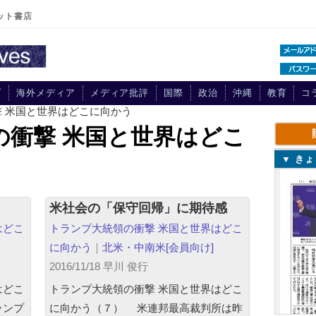
ット書店
プ
海外メディア
メディア批評
国際
政治
沖縄
教育
コ
 米国と世界はどこに向かう
の衝撃 米国と世界はどこ
▼ き
米社会の「保守回帰」に期待感
はどこ
トランプ大統領の衝撃 米国と世界はどこ
に向かう
｜
北米・中南米
[会員向け]
2016/11/18 早川 俊行
はどこ
トランプ大統領の衝撃 米国と世界はどこ
ランプ
に向かう（７） 米連邦最高裁判所は昨