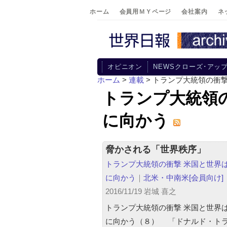
ホーム
会員用ＭＹページ
会社案内
ネ
オピニオン
NEWSクローズ･アッ
ホーム
>
連載
>
トランプ大統領の衝撃
トランプ大統領
に向かう
脅かされる「世界秩序」
トランプ大統領の衝撃 米国と世界
に向かう
｜
北米・中南米
[会員向け]
2016/11/19 岩城 喜之
トランプ大統領の衝撃 米国と世界
に向かう（８） 「ドナルド・ト