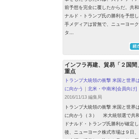
前予想を完全に覆したからだ。共和
ナルド・トランプ氏の勝利を予想し
手メディアは皆無で、ニューヨーク
タ…
インフラ再建、貿易「２国間
重点
トランプ大統領の衝撃 米国と世界
に向かう
｜
北米・中南米
[会員向け]
2016/11/13 編集局
トランプ大統領の衝撃 米国と世界
に向かう（３） 米大統領選で共
ドナルド・トランプ氏勝利が確定し
後、ニューヨーク株式市場は９日、