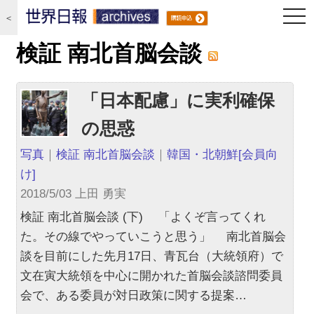
togg
＜
navi
検証 南北首脳会談
「日本配慮」に実利確保
の思惑
写真
｜
検証 南北首脳会談
｜
韓国・北朝鮮
[会員向
け]
2018/5/03 上田 勇実
検証 南北首脳会談 (下) 「よくぞ言ってくれ
た。その線でやっていこうと思う」 南北首脳会
談を目前にした先月17日、青瓦台（大統領府）で
文在寅大統領を中心に開かれた首脳会談諮問委員
会で、ある委員が対日政策に関する提案…