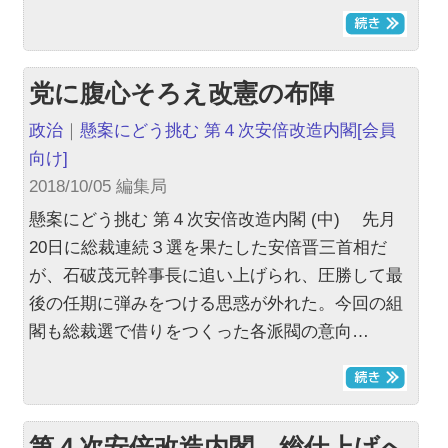
党に腹心そろえ改憲の布陣
政治
｜
懸案にどう挑む 第４次安倍改造内閣
[会員
向け]
2018/10/05 編集局
懸案にどう挑む 第４次安倍改造内閣 (中) 先月
20日に総裁連続３選を果たした安倍晋三首相だ
が、石破茂元幹事長に追い上げられ、圧勝して最
後の任期に弾みをつける思惑が外れた。今回の組
閣も総裁選で借りをつくった各派閥の意向…
第４次安倍改造内閣 総仕上げへ