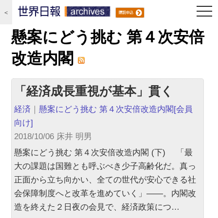
togg
＜
navi
懸案にどう挑む 第４次安倍
改造内閣
「経済成長重視が基本」貫く
経済
｜
懸案にどう挑む 第４次安倍改造内閣
[会員
向け]
2018/10/06 床井 明男
懸案にどう挑む 第４次安倍改造内閣 (下) 「最
大の課題は国難とも呼ぶべき少子高齢化だ。真っ
正面から立ち向かい、全ての世代が安心できる社
会保障制度へと改革を進めていく」――。内閣改
造を終えた２日夜の会見で、経済政策につ…