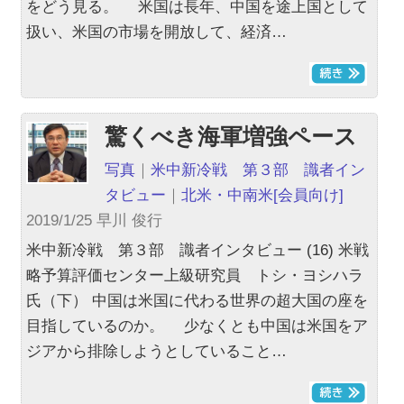
をどう見る。 米国は長年、中国を途上国として
扱い、米国の市場を開放して、経済…
驚くべき海軍増強ペース
写真
｜
米中新冷戦 第３部 識者イン
タビュー
｜
北米・中南米
[会員向け]
2019/1/25 早川 俊行
米中新冷戦 第３部 識者インタビュー (16) 米戦
略予算評価センター上級研究員 トシ・ヨシハラ
氏（下） 中国は米国に代わる世界の超大国の座を
目指しているのか。 少なくとも中国は米国をア
ジアから排除しようとしていること…