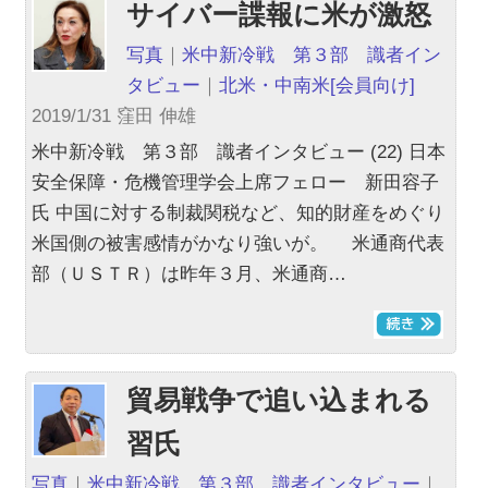
サイバー諜報に米が激怒
写真
｜
米中新冷戦 第３部 識者イン
タビュー
｜
北米・中南米
[会員向け]
2019/1/31 窪田 伸雄
米中新冷戦 第３部 識者インタビュー (22) 日本
安全保障・危機管理学会上席フェロー 新田容子
氏 中国に対する制裁関税など、知的財産をめぐり
米国側の被害感情がかなり強いが。 米通商代表
部（ＵＳＴＲ）は昨年３月、米通商…
貿易戦争で追い込まれる
習氏
写真
｜
米中新冷戦 第３部 識者インタビュー
｜