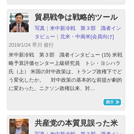
貿易戦争は戦略的ツール
写真
｜
米中新冷戦 第３部 識者イン
タビュー
｜
北米・中南米
[会員向け]
2019/1/24 早川 俊行
米中新冷戦 第３部 識者インタビュー (15) 米戦
略予算評価センター上級研究員 トシ・ヨシハラ
氏（上） 米国の対中政策は、トランプ政権下でど
う変化したか。 対中政策の基本的な前提が劇的
に変わった。ニクソン政権以来、対…
共産党の本質見誤った米