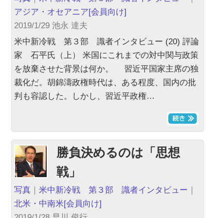
アジア・オセアニア
[会員向け]
2019/1/29 池永 達夫
米中新冷戦 第３部 識者インタビュー (20) 評論
家 石平氏（上） 米国にこれまでの対中関与政策
を放棄させた背景は何か。 習近平国家主席の独
裁化だ。胡錦濤政権時代は、ある程度、国内の批
判も容認した。しかし、習近平政権…
勝負決めるのは「思想
戦」
写真
｜
米中新冷戦 第３部 識者インタビュー
｜
北米・中南米
[会員向け]
2019/1/28 早川 俊行