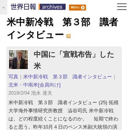
togg
＜
navi
米中新冷戦 第３部 識者
インタビュー
中国に「宣戦布告」した
米
写真
｜
米中新冷戦 第３部 識者インタビュー
｜
北米・中南米
[会員向け]
2019/2/04 池永 達夫
米中新冷戦 第３部 識者インタビュー (25) 拓殖
大学海外事情研究所教授 澁谷司氏 米中新冷戦
は、どの程度続くことになるのか。 短期で終わ
ると思う。昨年10月４日のペンス米副大統領の演