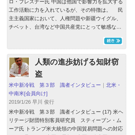
ロ・プレスナー氏 中国は他国で影響力を拡大する
工作活動に力を入れているが、その特徴は。 民
主主義国家において、人権問題や新疆ウイグル、
チベット、台湾など中国共産党にとって敏感な…
人類の進歩妨げる知財窃
盗
米中新冷戦 第３部 識者インタビュー
｜
北米・
中南米
[会員向け]
2019/1/26 早川 俊行
米中新冷戦 第３部 識者インタビュー (17) 米ヘ
リテージ財団特別客員研究員 スティーブン・ム
ーア氏 トランプ米大統領の中国貿易問題への対応