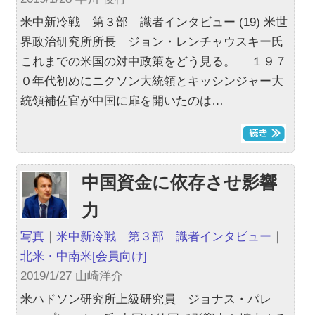
米中新冷戦 第３部 識者インタビュー (19) 米世
界政治研究所所長 ジョン・レンチャウスキー氏
これまでの米国の対中政策をどう見る。 １９７
０年代初めにニクソン大統領とキッシンジャー大
統領補佐官が中国に扉を開いたのは…
中国資金に依存させ影響
力
写真
｜
米中新冷戦 第３部 識者インタビュー
｜
北米・中南米
[会員向け]
2019/1/27 山崎洋介
米ハドソン研究所上級研究員 ジョナス・パレ