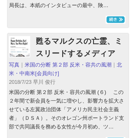
局長は、本紙のインタビューの最中、険…
甦るマルクスの亡霊、ミ
スリードするメディア
写真
｜
米国の分断 第２部 反米・容共の風潮
｜
北
米・中南米
[会員向け]
2018/7/23 早川 俊行
米国の分断 第２部 反米・容共の風潮 (６) この
２年間で新会員を一気に増やし、影響力を拡大さ
せている左翼政治団体「アメリカ民主社会主義
者」（ＤＳＡ）。そのオレゴン州ポートランド支
部で共同議長を務める女性が今月初め、ツ…