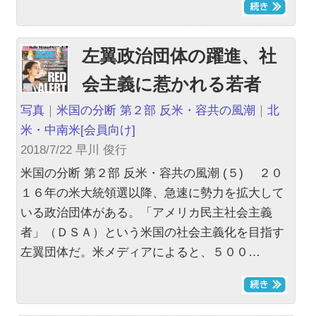
左翼政治団体の躍進、社
会主義に惹かれる若者
写真
｜
米国の分断 第２部 反米・容共の風潮
｜
北
米・中南米
[会員向け]
2018/7/22 早川 俊行
米国の分断 第２部 反米・容共の風潮 (５) ２０
１６年の米大統領選以降、急速に勢力を拡大して
いる政治団体がある。「アメリカ民主社会主義
者」（ＤＳＡ）という米国の社会主義化を目指す
左翼団体だ。米メディアによると、５００…