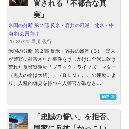
置される「不都合な真
実」
米国の分断 第２部 反米・容共の風潮
｜
北米・中
南米
[会員向け]
2018/7/20 早川 俊行
米国の分断 第２部 反米・容共の風潮 (３) 黒人
が警官に射殺された事件をきっかけに全米に吹き
荒れた反警察運動「ブラック・ライブズ・マター
（黒人の命は大切）」（ＢＬＭ）。この運動によ
り、人種的偏見を持つ白人警官が罪なき…
「忠誠の誓い」を拒否、
国家に反抗「かっこい