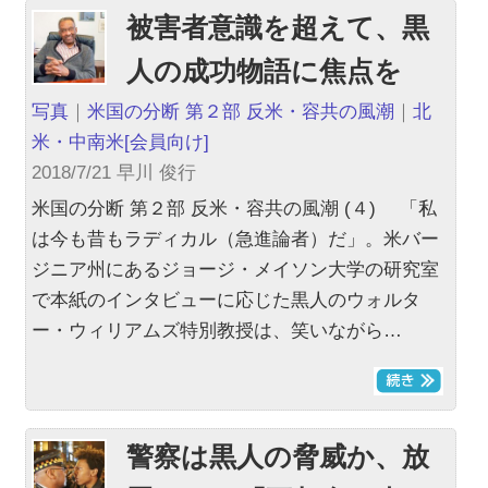
被害者意識を超えて、黒
人の成功物語に焦点を
写真
｜
米国の分断 第２部 反米・容共の風潮
｜
北
米・中南米
[会員向け]
2018/7/21 早川 俊行
米国の分断 第２部 反米・容共の風潮 (４) 「私
は今も昔もラディカル（急進論者）だ」。米バー
ジニア州にあるジョージ・メイソン大学の研究室
で本紙のインタビューに応じた黒人のウォルタ
ー・ウィリアムズ特別教授は、笑いながら…
警察は黒人の脅威か、放