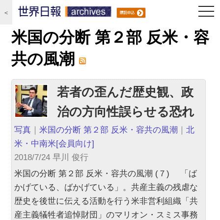
togg
＜
navi
米国の分断 第２部 反米・容
共の風潮
若者の歪んだ歴史観、政
治の方向性誤らせる恐れ
写真
｜
米国の分断 第２部 反米・容共の風潮
｜
北
米・中南米
[会員向け]
2018/7/24 早川 俊行
米国の分断 第２部 反米・容共の風潮 (７) 「ば
かげている、ばかげている」。共産主義の残虐な
歴史を後世に伝える活動を行う米非営利組織「共
産主義犠牲者追悼財団」のマリオン・スミス事務