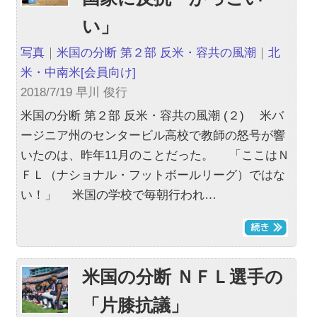
い」
写真
｜
米国の分断 第２部 反米・容共の風潮
｜
北
米・中南米
[会員向け]
2018/7/19 早川 俊行
米国の分断 第２部 反米・容共の風潮 (２) 米バ
ージニア州のセンタービル高校で教師の怒号が響
いたのは、昨年11月のことだった。 「ここはＮ
ＦＬ（ナショナル・フットボールリーグ）ではな
い！」 米国の学校で毎朝行われ…
米国の分断 ＮＦＬ選手の
「片膝抗議」