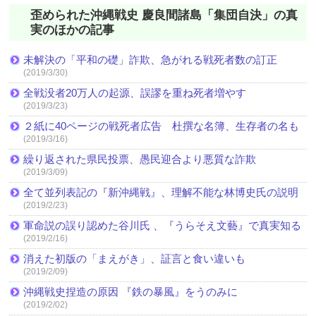
歪められた沖縄戦史 慶良間諸島「集団自決」の真
実のほかの記事
未解決の「平和の礎」詐欺、急がれる戦死者数の訂正
(2019/3/30)
全戦没者20万人の起源、誤謬を重ね死者増やす
(2019/3/23)
２紙に40ページの戦死者広告 杜撰な名簿、生存者の名も
(2019/3/16)
繰り返された県民投票、愚民迎合より悪質な詐欺
(2019/3/09)
全て並列表記の『新沖縄戦』、理解不能な林博史氏の説明
(2019/2/23)
軍命説の誤り認めた谷川氏 、『うらそえ文藝』で真実知る
(2019/2/16)
消えた初版の「まえがき」、証言と食い違いも
(2019/2/09)
沖縄戦史捏造の原因 『鉄の暴風』をうのみに
(2019/2/02)