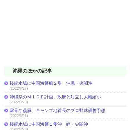
沖縄のほかの記事
接続水域に中国海警船２隻 沖縄・尖閣沖
(2022/3/27)
沖縄県のＭＩＣＥ計画、政府と対立し大幅縮小
(2022/3/23)
露骨な贔屓、キャンプ地首長のプロ野球優勝予想
(2022/3/23)
接続水域に中国海警１隻沖 縄・尖閣沖
(2022/3/20)