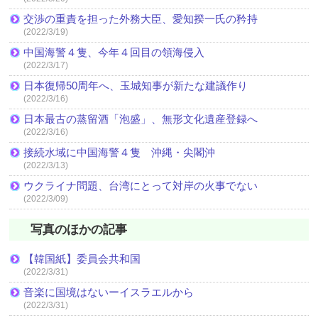
交渉の重責を担った外務大臣、愛知揆一氏の矜持
(2022/3/19)
中国海警４隻、今年４回目の領海侵入
(2022/3/17)
日本復帰50周年へ、玉城知事が新たな建議作り
(2022/3/16)
日本最古の蒸留酒「泡盛」、無形文化遺産登録へ
(2022/3/16)
接続水域に中国海警４隻 沖縄・尖閣沖
(2022/3/13)
ウクライナ問題、台湾にとって対岸の火事でない
(2022/3/09)
写真のほかの記事
【韓国紙】委員会共和国
(2022/3/31)
音楽に国境はないーイスラエルから
(2022/3/31)