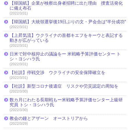
【韓国紙】企業が検察出身者招聘に出た理由 捜査活発化
に備え布石
(2022/3/31)
【韓国紙】大統領選挙後19日ぶりの文・尹会合は“半分成功”
(2022/3/31)
【上昇気流】ウクライナの首都キエフをキーウと表記する
動きが広がっている
(2022/3/31)
日米で対中核抑止の議論をー 米戦略予算評価センター ト
シ・ヨシハラ氏
(2022/3/31)
【社説】停戦交渉 ウクライナの安全保障確立を
(2022/3/31)
【社説】新型コロナ後遺症 リスクや労災認定の周知を
(2022/3/30)
数カ月にわたる長期戦もー米戦略予算評価センター上級研
究員 トシ・ヨシハラ氏
(2022/3/30)
教会の鐘とアザーン オーストリアから
(2022/3/29)