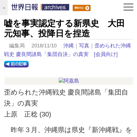
togg
＜
navi
嘘を事実認定する新県史 大田
元知事、投降日を捏造
編集局 2018/11/10
沖縄
｜
写真
｜
歪められた沖縄
戦史 慶良間諸島「集団自決」の真実
[会員向け]
歪められた沖縄戦史 慶良間諸島「集団自
決」の真実
上原 正稔 (30)
昨年３月、沖縄県は県史『新沖縄戦』を