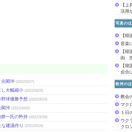
【上
活用
写真のほ
【韓
音楽
【韓
由 
【韓
会合は
・尖閣沖
(2022/3/27)
欧州のほ
立し大幅縮小
(2022/3/23)
教会
ロ野球優勝予想
(2022/3/23)
マク
尖閣沖
(2022/3/20)
１日
知揆一氏の矜持
(2022/3/19)
ウク
たな建議作り
(2022/3/16)
クロ