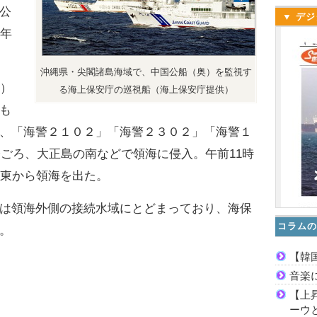
公
▼ デジ
今年
沖縄県・尖閣諸島海域で、中国公船（奥）を監視す
）
る海上保安庁の巡視船（海上保安庁提供）
も
、「海警２１０２」「海警２３０２」「海警１
分ごろ、大正島の南などで領海に侵入。午前11時
北東から領海を出た。
は領海外側の接続水域にとどまっており、海保
コラムの
。
【韓
音楽
【上
ーウ