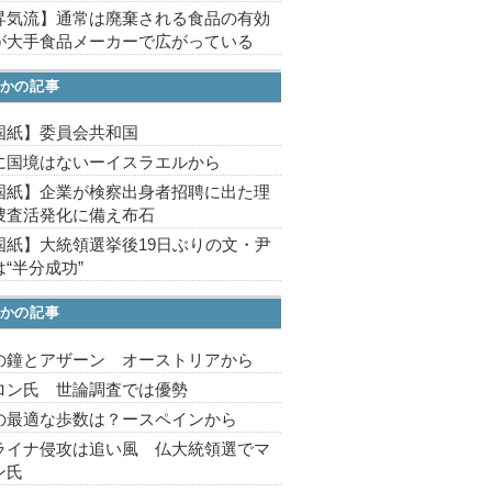
昇気流】通常は廃棄される食品の有効
が大手食品メーカーで広がっている
かの記事
国紙】委員会共和国
に国境はないーイスラエルから
国紙】企業が検察出身者招聘に出た理
捜査活発化に備え布石
国紙】大統領選挙後19日ぶりの文・尹
“半分成功”
かの記事
の鐘とアザーン オーストリアから
ロン氏 世論調査では優勢
の最適な歩数は？ースペインから
ライナ侵攻は追い風 仏大統領選でマ
ン氏