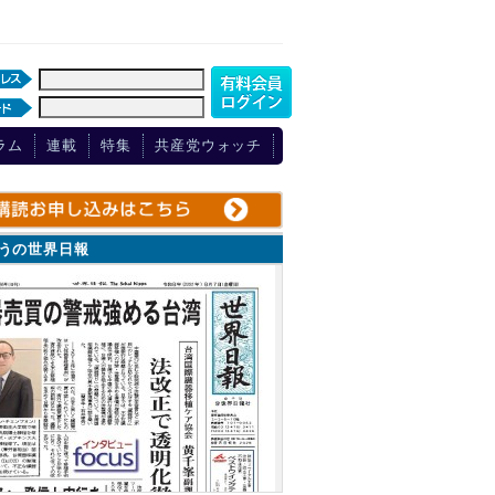
ラム
連載
特集
共産党ウォッチ
ょうの世界日報