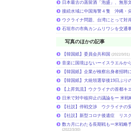
日本最古の蒸留酒「泡盛」、無形
接続水域に中国海警４隻 沖縄・
ウクライナ問題、台湾にとって対
石垣市の市鳥カンムリワシを交通
写真のほかの記事
【韓国紙】委員会共和国
(2022/3/31)
音楽に国境はないーイスラエルか
【韓国紙】企業が検察出身者招聘
【韓国紙】大統領選挙後19日ぶりの
【上昇気流】ウクライナの首都キ
日米で対中核抑止の議論をー 米戦
【社説】停戦交渉 ウクライナの
【社説】新型コロナ後遺症 リス
数カ月にわたる長期戦もー米戦略予
(2022/3/30)