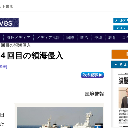
ット書店
プ
海外メディア
メディア批評
国際
政治
沖縄
教育
コ
４回目の領海侵入
４回目の領海侵入
▼ き
警報]
国境警報
日
た