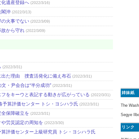
文化遺産登録へ
(2022/3/16)
尖閣沖
(2022/3/13)
岸の火事でない
(2022/3/09)
事故から守れ
(2022/3/09)
ら
(2022/3/31)
に出た理由 捜査活発化に備え布石
(2022/3/31)
文・尹会合は“半分成功”
(2022/3/31)
姉妹紙
エフをキーウと表記する動きが広がっている
(2022/3/31)
略予算評価センター トシ・ヨシハラ氏
(2022/3/31)
The Wash
安全保障確立を
(2022/3/31)
Segye Ilb
クや労災認定の周知を
(2022/3/30)
リンク
算評価センター上級研究員 トシ・ヨシハラ氏