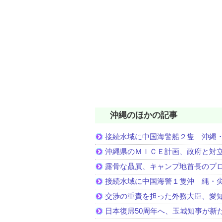
沖縄のほかの記事
接続水域に中国海警船２隻 沖縄
沖縄県のＭＩＣＥ計画、政府と対
露骨な贔屓、キャンプ地首長のプ
接続水域に中国海警１隻沖 縄・
交渉の重責を担った外務大臣、愛
日本復帰50周年へ、玉城知事が新