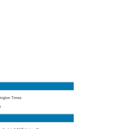
ington Times
o