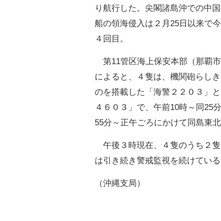
り航行した。尖閣諸島沖での中国
船の領海侵入は２月25日以来で
４回目。
第11管区海上保安本部（那覇市
によると、４隻は、機関砲らしき
のを搭載した「海警２２０３」と
４６０３」で、午前10時～同25
55分～正午ごろにかけて同島東
午後３時現在、４隻のうち２隻
は引き続き警戒監視を続けている
（沖縄支局）