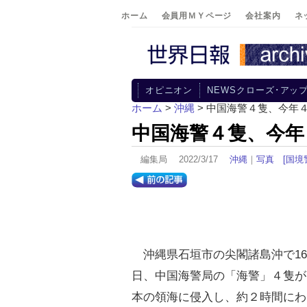
ホーム
会員用ＭＹページ
会社案内
ネ
オピニオン
NEWSクローズ･アッ
ホーム
>
沖縄
> 中国海警４隻、今年
中国海警４隻、今年
編集局 2022/3/17
沖縄
｜
写真
[国境
沖縄県石垣市の尖閣諸島沖で16
日、中国海警局の「海警」４隻が
本の領海に侵入し、約２時間にわ