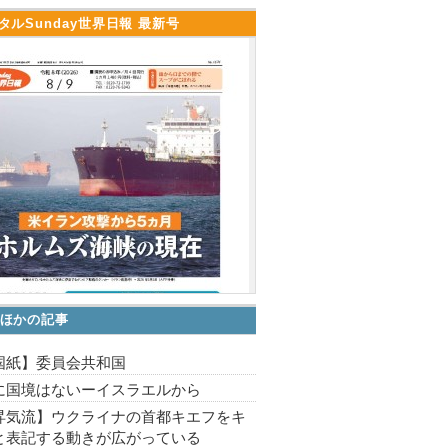
タルSunday世界日報 最新号
ほかの記事
国紙】委員会共和国
に国境はないーイスラエルから
昇気流】ウクライナの首都キエフをキ
と表記する動きが広がっている