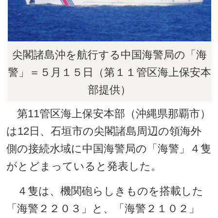
尖閣諸島沖を航行する中国海警局の「海
警」＝５月１５日（第１１管区海上保安本
部提供）
第11管区海上保安本部（沖縄県那覇市）
は12日、石垣市の尖閣諸島周辺の領海外
側の接続水域に中国海警局の「海警」４隻
がとどまっていると発表した。
４隻は、機関砲らしきものを搭載した
「海警２２０３」と、「海警２１０２」