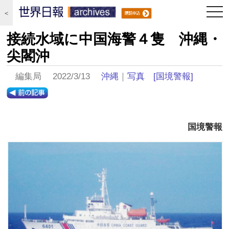
togg
＜
navi
接続水域に中国海警４隻 沖縄・
尖閣沖
編集局 2022/3/13
沖縄
｜
写真
[国境警報]
国境警報