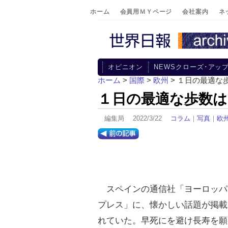
ホーム
会員用ＭＹページ
会社案内
ネ
オピニオン
NEWSクローズ･アッ
ホーム
>
国際
>
欧州
> １日の最適な
１日の最適な歩数
編集局 2022/3/22
コラム
｜
写真
｜
欧
スペインの通信社「ヨーロッパ
プレス」に、懐かしい話題が掲載
れていた。早死にを避け長寿を願