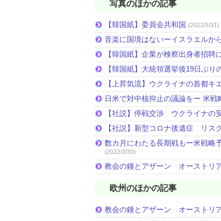
写真のほかの記事
【韓国紙】委員会共和国
(2022/3/31)
音楽に国境はないーイスラエルか
【韓国紙】企業が検察出身者招聘
【韓国紙】大統領選挙後19日ぶりの
【上昇気流】ウクライナの首都キ
日米で対中核抑止の議論をー 米戦
【社説】停戦交渉 ウクライナの
【社説】新型コロナ後遺症 リス
数カ月にわたる長期戦もー米戦略予
(2022/3/30)
教会の鐘とアザーン オーストリ
欧州のほかの記事
教会の鐘とアザーン オーストリ