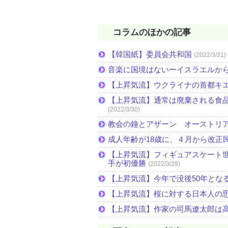
コラムのほかの記事
【韓国紙】委員会共和国
(2022/3/31)
音楽に国境はないーイスラエルか
【上昇気流】ウクライナの首都キ
【上昇気流】通常は廃棄される食
(2022/3/30)
教会の鐘とアザーン オーストリ
成人年齢が18歳に、４月から改正
【上昇気流】フィギュアスケート
手が初優勝
(2022/3/29)
【上昇気流】今年で没後50年とな
【上昇気流】桜に対する日本人の
【上昇気流】作家の司馬遼太郎は