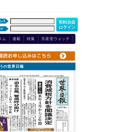
ラム
連載
特集
共産党ウォッチ
ょうの世界日報