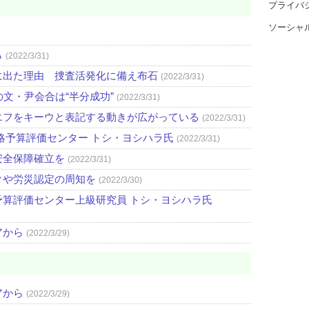
プライバ
ソーシャ
ら
(2022/3/31)
に出た理由 捜査活発化に備え布石
(2022/3/31)
文・尹会合は“半分成功”
(2022/3/31)
エフをキーウと表記する動きが広がっている
(2022/3/31)
略予算評価センター トシ・ヨシハラ氏
(2022/3/31)
安全保障確立を
(2022/3/31)
クや労災認定の周知を
(2022/3/30)
算評価センター上級研究員 トシ・ヨシハラ氏
アから
(2022/3/29)
アから
(2022/3/29)