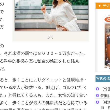
の
▼ デジ
で
た
万
歩く
の
、それ未満の層では８０００～１万歩だった。
る科学的根拠を基に独自の検証をした結果、
だ。
写真のほ
ると、歩くことによりダイエットと健康維持・
ている友人が複数いる。例えば、ゴルフに行く
【韓
た」と尋ねてくる人も。また、女性の知り合い
音楽
【韓
多く、歩くことが最大の健康法だと心得ている
由 