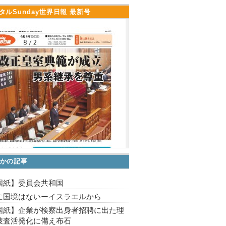
タルSunday世界日報 最新号
かの記事
国紙】委員会共和国
に国境はないーイスラエルから
国紙】企業が検察出身者招聘に出た理
捜査活発化に備え布石