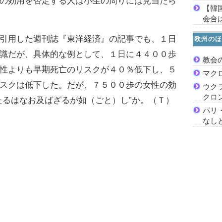
の効用を否定する人は小生の周りには見当たら
【韓
会合は
引用した週刊誌『東洋経済』の記事でも、１日
欧州のほ
識だが、具体的な例として、１日に４４００歩
教会
性よりも早期死亡のリスクが４０％低下し、５
マク
スクは低下した。だが、７５００歩の女性の効
ウク
クロ
たるはなお及ばざるが如（ごと）し”か。（Ｔ）
パリ
なし