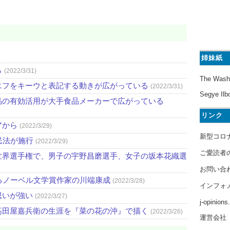
姉妹紙
ら
(2022/3/31)
The Wash
エフをキーウと表記する動きが広がっている
(2022/3/31)
Segye Ilb
品の有効活用が大手食品メーカーで広がっている
リンク
アから
(2022/3/29)
新型コロ
民法が施行
(2022/3/29)
ご愛読者
世界選手権で、男子の宇野昌磨選手、女子の坂本花織選
お問い合
るノーベル文学賞作家の川端康成
(2022/3/28)
インフォ
思いが強い
(2022/3/27)
j-opinion
高田屋嘉兵衛の生涯を『菜の花の沖』で描く
(2022/3/26)
運営会社