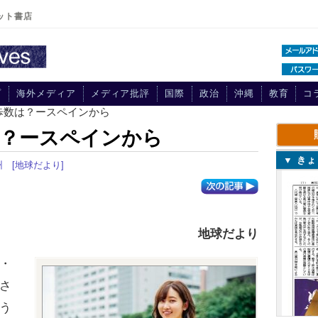
ット書店
プ
海外メディア
メディア批評
国際
政治
沖縄
教育
コ
歩数は？ースペインから
は？ースペインから
▼ き
州
[地球だより]
地球だより
・
さ
う