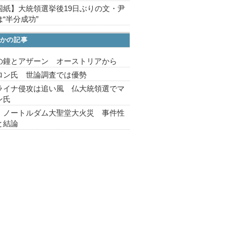
国紙】大統領選挙後19日ぶりの文・尹
“半分成功”
かの記事
の鐘とアザーン オーストリアから
ロン氏 世論調査では優勢
ライナ侵攻は追い風 仏大統領選でマ
ン氏
・ノートルダム大聖堂大火災 事件性
と結論