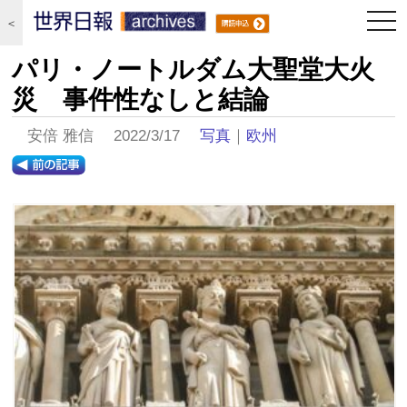
togg
＜
navi
パリ・ノートルダム大聖堂大火
災 事件性なしと結論
安倍 雅信 2022/3/17
写真
｜
欧州