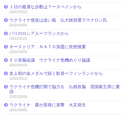
１日の最適な歩数は？ースペインから
(2022/3/22)
ウクライナ侵攻は追い風 仏大統領選でマクロン氏
(2022/3/20)
パリのロシア人ーフランスから
(2022/3/15)
オーストリア、ＮＡＴＯ加盟に依然慎重
(2022/3/15)
ＥＵ首脳会議 ウクライナ危機めぐり協議
(2022/3/13)
史上初の金メダルで続く歓喜ーフィンランドから
(2022/3/12)
ウクライナ危機打開で協力を 仏独首脳 習国家主席に要
請
(2022/3/10)
ウクライナ 露が原発に攻撃 火災発生
(2022/3/05)