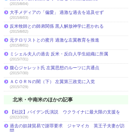
(2015/8/04)
大手メディアの「偏愛」 過激な過去を追及せず
(2015/8/03)
反米牧師との師弟関係 黒人解放神学に惹かれる
(2015/8/02)
元テロリストとの蜜月 過激な左翼教育を推進
(2015/8/01)
ミシェル夫人の過去 反米・反白人学生組織に所属
(2015/7/31)
腹心ジャレット氏 左翼思想のルーツに共通点
(2015/7/30)
ＡＣＯＲＮの闇（下） 左翼第三政党に入党
(2015/7/29)
北米・中南米のほかの記事
【社説】バイデン氏演説 ウクライナに最大限の支援を
(2022/3/28)
過去の奴隷貿易で謝罪要求 ジャマイカ 英王子夫妻が訪
問