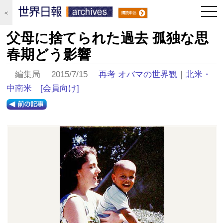
togg
＜
navi
父母に捨てられた過去 孤独な思
春期どう影響
編集局 2015/7/15
再考 オバマの世界観
｜
北米・
中南米
[会員向け]