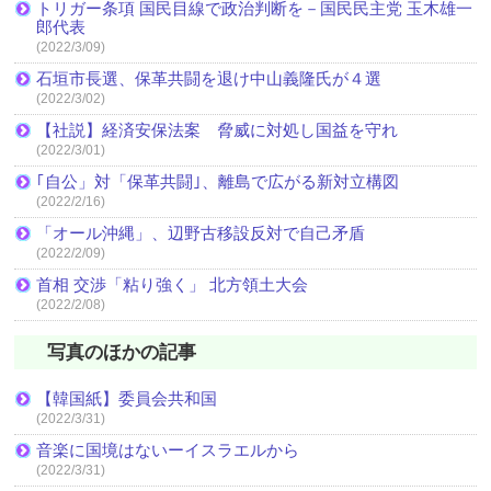
トリガー条項 国民目線で政治判断を－国民民主党 玉木雄一
郎代表
(2022/3/09)
石垣市長選、保革共闘を退け中山義隆氏が４選
(2022/3/02)
【社説】経済安保法案 脅威に対処し国益を守れ
(2022/3/01)
｢自公」対「保革共闘｣、離島で広がる新対立構図
(2022/2/16)
「オール沖縄」、辺野古移設反対で自己矛盾
(2022/2/09)
首相 交渉「粘り強く」 北方領土大会
(2022/2/08)
写真のほかの記事
【韓国紙】委員会共和国
(2022/3/31)
音楽に国境はないーイスラエルから
(2022/3/31)