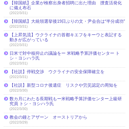
【韓国紙】企業が検察出身者招聘に出た理由 捜査活発化
に備え布石
(2022/3/31)
【韓国紙】大統領選挙後19日ぶりの文・尹会合は“半分成功”
(2022/3/31)
【上昇気流】ウクライナの首都キエフをキーウと表記する
動きが広がっている
(2022/3/31)
日米で対中核抑止の議論をー 米戦略予算評価センター ト
シ・ヨシハラ氏
(2022/3/31)
【社説】停戦交渉 ウクライナの安全保障確立を
(2022/3/31)
【社説】新型コロナ後遺症 リスクや労災認定の周知を
(2022/3/30)
数カ月にわたる長期戦もー米戦略予算評価センター上級研
究員 トシ・ヨシハラ氏
(2022/3/30)
教会の鐘とアザーン オーストリアから
(2022/3/29)