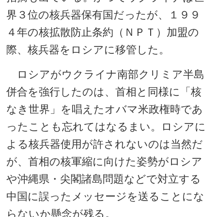
界３位の核兵器保有国だったが、１９９
４年の核拡散防止条約（ＮＰＴ）加盟の
際、核兵器をロシアに移管した。
ロシアがウクライナ南部クリミア半島
併合を強行したのは、首相と同様に「核
なき世界」を唱えたオバマ米政権時であ
ったことも忘れてはなるまい。ロシアに
よる核兵器使用が許されないのは当然だ
が、首相の核軍縮に向けた姿勢がロシア
や沖縄県・尖閣諸島問題などで対立する
中国に誤ったメッセージを送ることにな
らないか懸念が残る。