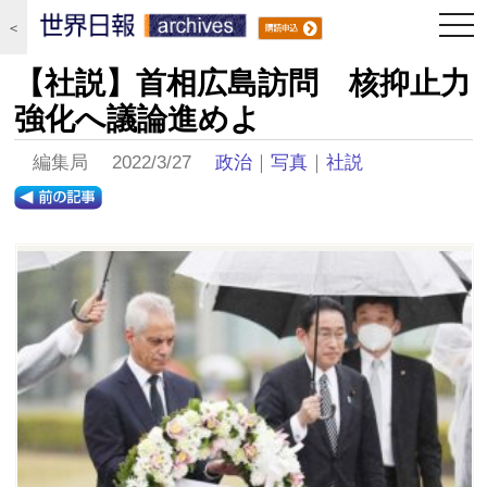
togg
＜
navi
【社説】首相広島訪問 核抑止力
強化へ議論進めよ
編集局 2022/3/27
政治
｜
写真
｜
社説