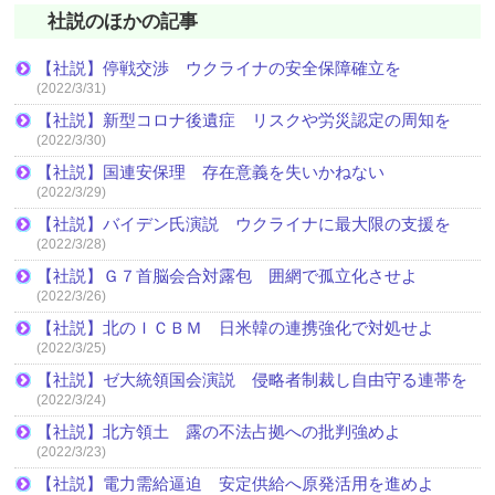
社説のほかの記事
【社説】停戦交渉 ウクライナの安全保障確立を
(2022/3/31)
【社説】新型コロナ後遺症 リスクや労災認定の周知を
(2022/3/30)
【社説】国連安保理 存在意義を失いかねない
(2022/3/29)
【社説】バイデン氏演説 ウクライナに最大限の支援を
(2022/3/28)
【社説】Ｇ７首脳会合対露包 囲網で孤立化させよ
(2022/3/26)
【社説】北のＩＣＢＭ 日米韓の連携強化で対処せよ
(2022/3/25)
【社説】ゼ大統領国会演説 侵略者制裁し自由守る連帯を
(2022/3/24)
【社説】北方領土 露の不法占拠への批判強めよ
(2022/3/23)
【社説】電力需給逼迫 安定供給へ原発活用を進めよ