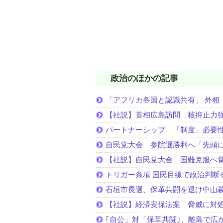
政治のほかの記事
「アフリカ各国と認識共有」 外相
【社説】首相広島訪問 核抑止力
パートナーシップ 「制度」必要
自民党大会 参院選勝利へ「先頭
【社説】自民党大会 国難克服へ
トリガー条項 国民目線で政治判断
石垣市長選、保革共闘を退け中山
【社説】経済安保法案 脅威に対
｢自公」対「保革共闘｣、離島で広