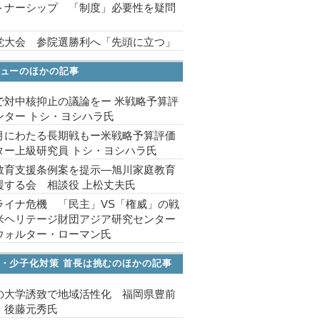
トナーシップ 「制度」必要性を疑問
党大会 参院選勝利へ「先頭に立つ」
ューのほかの記事
で対中核抑止の議論をー 米戦略予算評
ンター トシ・ヨシハラ氏
月にわたる長期戦もー米戦略予算評価
ター上級研究員 トシ・ヨシハラ氏
教育支援条例案を提示―旭川家庭教育
援する会 相談役 上松丈夫氏
ライナ危機 「民主」VS「権威」の戦
米ヘリテージ財団アジア研究センター
ウォルター・ローマン氏
・少子化対策 首長は挑むのほかの記事
の大学誘致で地域活性化 福岡県豊前
 後藤元秀氏