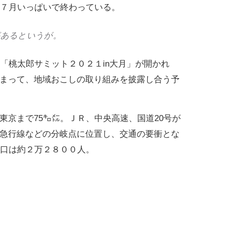
は７月いっぱいで終わっている。
があるというが。
「桃太郎サミット２０２１in大月」が開かれ
まって、地域おこしの取り組みを披露し合う予
京まで75㌔㍍。ＪＲ、中央高速、国道20号が
急行線などの分岐点に位置し、交通の要衝とな
人口は約２万２８００人。