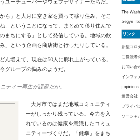
うユーチューバーやウェブデザイナーたちだ。
The Wash
から」と大月に空き家を買って移り住み、そこ
Segye Ilb
ね」ということになって、まとめて移り住んで
リンク
のまちにする」として発信している。地域の飲
み」という企画を商店街と行ったりしている。
新型コロ
ご愛読者
ん増えて、現在は50人に膨れ上がっている。
お問い合
今グループの悩みのようだ。
インフォ
ュニティー再生が課題だが。
j-opinion
運営会社
大月市ではまだ地域コミュニティ
プライバ
ーがしっかり残っている。今力を入
ソーシャ
れているのは健康を意識したコミュ
ニティーづくりだ。「健幸」をまち