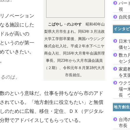
パー
視
リノベーション
自民
なる施設にした
こばやし・のぶやす
昭和40年山
インタビ
梨県大月市生まれ。同63年３月法政
ドルが高いの
大学工学部卒業後、興国ハウジング
日米
というのが第一
株式会社入社。平成２年水下ベニヤ
価セ
めていきたい。
商会入社、同16年大月青年会議所理
数カ
。
事長。同23年から大月市議会議員
セン
（２期）、令和元年８月第18代大月
家庭
を支
市長就任。
いるのは。
ウク
場ー
数のという意味だ。仕事を持ちながら市のアド
長 
されている。「地方創生に役立ちたい」と無償
地方創生
しのために広報、移住・定住、ＤＸ（デジタル
台湾
分野でアドバイスしてもらっている。
市長