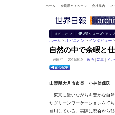
ホーム
会員用ＭＹページ
会社案内
ネ
オピニオン
NEWSクローズ･アッ
ホーム
>
オピニオン
>
インタビュー
自然の中で余暇と仕
岩崎 哲 2021/8/19
政治
｜
写真
｜
イン
山梨県大月市市長 小林信保氏
東京に近いながらも豊かな自然
たグリーンワーケーションを打ち
登用している。実際に都会から移