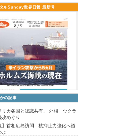
タルSunday世界日報 最新号
かの記事
フリカ各国と認識共有」 外相 ウクラ
侵攻めぐり
説】首相広島訪問 核抑止力強化へ議
めよ