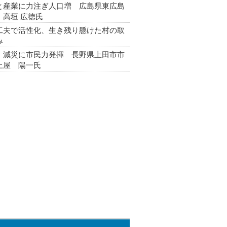
と産業に力注ぎ人口増 広島県東広島
 高垣 広徳氏
工夫で活性化、生き残り懸けた村の取
み
・減災に市民力発揮 長野県上田市市
土屋 陽一氏