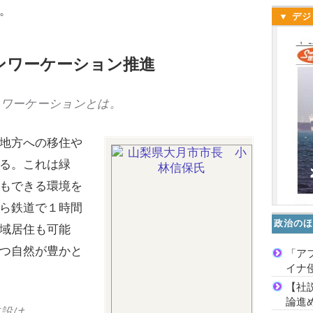
。
▼ デジ
ンワーケーション推進
ンワーケーションとは。
地方への移住や
る。これは緑
もできる環境を
ら鉄道で１時間
政治のほ
域居住も可能
つ自然が豊かと
「ア
イナ
【社
論進
施設は。