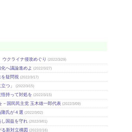
 ウクライナ侵攻めぐり
(2022/3/29)
強化へ議論進めよ
(2022/3/27)
性を疑問視
(2022/3/17)
に立つ」
(2022/3/15)
覚悟持って対処を
(2022/3/15)
を－国民民主党 玉木雄一郎代表
(2022/3/09)
義隆氏が４選
(2022/3/02)
処し国益を守れ
(2022/3/01)
がる新対立構図
(2022/2/16)