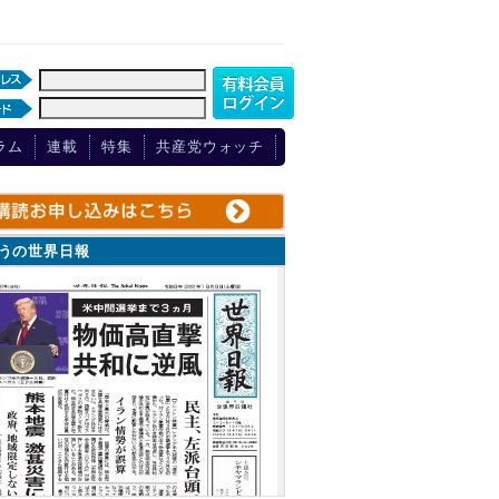
ラム
連載
特集
共産党ウォッチ
ょうの世界日報