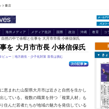
ット書店
プ
海外メディア
メディア批評
国際
政治
沖縄
教育
コ
> 自然の中で余暇と仕事を 大月市市長 小林信保氏
事を 大月市市長 小林信保氏
▼ き
タビュー
｜
地方創生・少子化対策 首長は挑む
に恵まれた山梨県大月市は近さと自然を生かし
出している。複数の職業を持つ「複業人材」も
り住んだ若者たちが地域の魅力を発信している