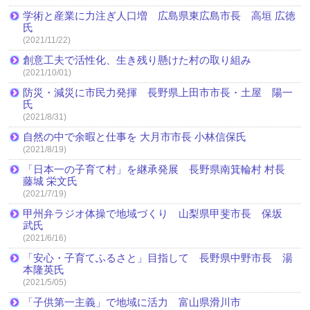
学術と産業に力注ぎ人口増 広島県東広島市長 高垣 広徳
氏
(2021/11/22)
創意工夫で活性化、生き残り懸けた村の取り組み
(2021/10/01)
防災・減災に市民力発揮 長野県上田市市長・土屋 陽一
氏
(2021/8/31)
自然の中で余暇と仕事を 大月市市長 小林信保氏
(2021/8/19)
「日本一の子育て村」を継承発展 長野県南箕輪村 村長
藤城 栄文氏
(2021/7/19)
甲州弁ラジオ体操で地域づくり 山梨県甲斐市長 保坂
武氏
(2021/6/16)
「安心・子育てふるさと」目指して 長野県中野市長 湯
本隆英氏
(2021/5/05)
「子供第一主義」で地域に活力 富山県滑川市