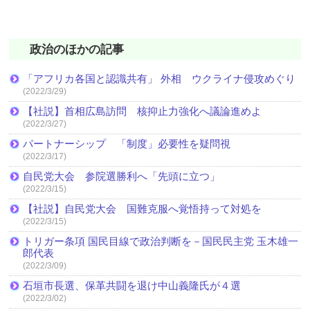
政治のほかの記事
「アフリカ各国と認識共有」 外相 ウクライナ侵攻めぐり
(2022/3/29)
【社説】首相広島訪問 核抑止力強化へ議論進めよ
(2022/3/27)
パートナーシップ 「制度」必要性を疑問視
(2022/3/17)
自民党大会 参院選勝利へ「先頭に立つ」
(2022/3/15)
【社説】自民党大会 国難克服へ覚悟持って対処を
(2022/3/15)
トリガー条項 国民目線で政治判断を－国民民主党 玉木雄一
郎代表
(2022/3/09)
石垣市長選、保革共闘を退け中山義隆氏が４選
(2022/3/02)