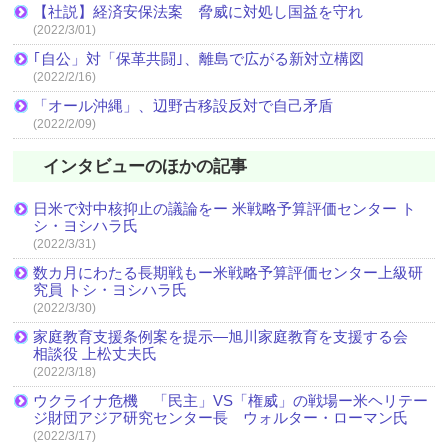
【社説】経済安保法案 脅威に対処し国益を守れ
(2022/3/01)
｢自公」対「保革共闘｣、離島で広がる新対立構図
(2022/2/16)
「オール沖縄」、辺野古移設反対で自己矛盾
(2022/2/09)
インタビューのほかの記事
日米で対中核抑止の議論をー 米戦略予算評価センター ト
シ・ヨシハラ氏
(2022/3/31)
数カ月にわたる長期戦もー米戦略予算評価センター上級研
究員 トシ・ヨシハラ氏
(2022/3/30)
家庭教育支援条例案を提示―旭川家庭教育を支援する会
相談役 上松丈夫氏
(2022/3/18)
ウクライナ危機 「民主」VS「権威」の戦場ー米ヘリテー
ジ財団アジア研究センター長 ウォルター・ローマン氏
(2022/3/17)