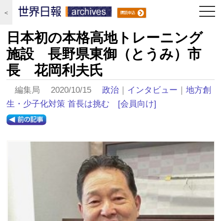
togg
＜
navi
日本初の本格高地トレーニング
施設 長野県東御（とうみ）市
長 花岡利夫氏
編集局 2020/10/15
政治
｜
インタビュー
｜
地方創
生・少子化対策 首長は挑む
[会員向け]