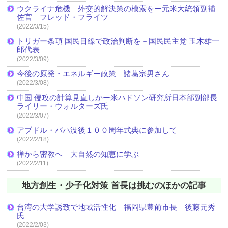
ウクライナ危機 外交的解決策の模索をー元米大統領副補
佐官 フレッド・フライツ
(2022/3/15)
トリガー条項 国民目線で政治判断を－国民民主党 玉木雄一
郎代表
(2022/3/09)
今後の原発・エネルギー政策 諸葛宗男さん
(2022/3/08)
中国 侵攻の計算見直しかー米ハドソン研究所日本部副部長
ライリー・ウォルターズ氏
(2022/3/07)
アブドル・バハ没後１００周年式典に参加して
(2022/2/18)
禅から密教へ 大自然の知恵に学ぶ
(2022/2/11)
地方創生・少子化対策 首長は挑むのほかの記事
台湾の大学誘致で地域活性化 福岡県豊前市長 後藤元秀
氏
(2022/2/03)