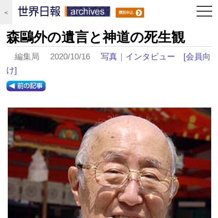
togg
＜
navi
森鷗外の遺言と神道の死生観
編集局 2020/10/16
写真
｜
インタビュー
[会員向
け]