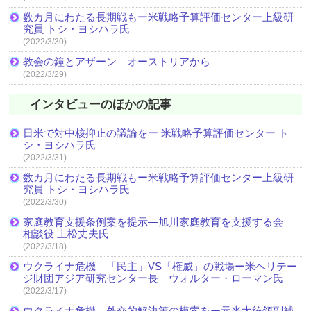
数カ月にわたる長期戦もー米戦略予算評価センター上級研
究員 トシ・ヨシハラ氏
(2022/3/30)
教会の鐘とアザーン オーストリアから
(2022/3/29)
インタビューのほかの記事
日米で対中核抑止の議論をー 米戦略予算評価センター ト
シ・ヨシハラ氏
(2022/3/31)
数カ月にわたる長期戦もー米戦略予算評価センター上級研
究員 トシ・ヨシハラ氏
(2022/3/30)
家庭教育支援条例案を提示―旭川家庭教育を支援する会
相談役 上松丈夫氏
(2022/3/18)
ウクライナ危機 「民主」VS「権威」の戦場ー米ヘリテー
ジ財団アジア研究センター長 ウォルター・ローマン氏
(2022/3/17)
ウクライナ危機 外交的解決策の模索をー元米大統領副補