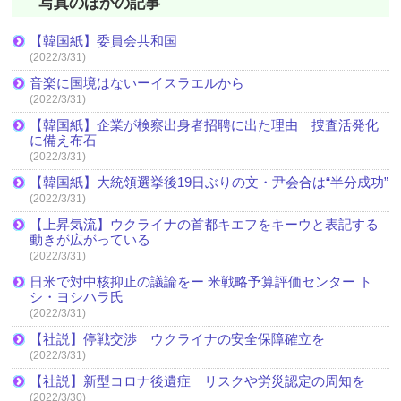
写真のほかの記事
【韓国紙】委員会共和国
(2022/3/31)
音楽に国境はないーイスラエルから
(2022/3/31)
【韓国紙】企業が検察出身者招聘に出た理由 捜査活発化
に備え布石
(2022/3/31)
【韓国紙】大統領選挙後19日ぶりの文・尹会合は“半分成功”
(2022/3/31)
【上昇気流】ウクライナの首都キエフをキーウと表記する
動きが広がっている
(2022/3/31)
日米で対中核抑止の議論をー 米戦略予算評価センター ト
シ・ヨシハラ氏
(2022/3/31)
【社説】停戦交渉 ウクライナの安全保障確立を
(2022/3/31)
【社説】新型コロナ後遺症 リスクや労災認定の周知を
(2022/3/30)