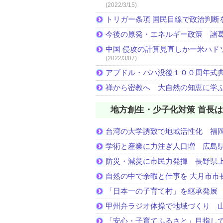
(2022/3/15)
トリガー条項 国民目線で政治判断
今後の原発・エネルギー政策 諸
中国 侵攻の計算見直しかー米ハド
(2022/3/07)
アブドル・バハ没後１００周年式
禅から密教へ 大自然の知恵に学
地方創生・少子化対策 首長
台湾の大学誘致で地域活性化 福
学術と産業に力注ぎ人口増 広島県
防災・減災に市民力発揮 長野県
自然の中で余暇と仕事を 大月市市
「日本一の子育て村」を継承発展 
甲州弁ラジオ体操で地域づくり 
「安心・子育てふるさと」目指し