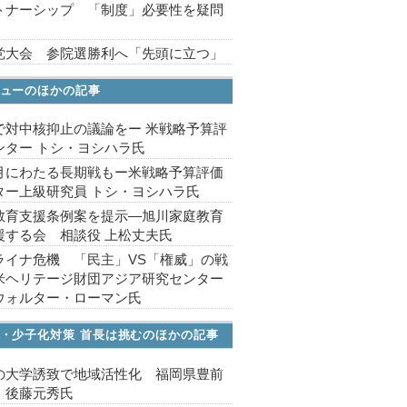
トナーシップ 「制度」必要性を疑問
党大会 参院選勝利へ「先頭に立つ」
ューのほかの記事
で対中核抑止の議論をー 米戦略予算評
ンター トシ・ヨシハラ氏
月にわたる長期戦もー米戦略予算評価
ター上級研究員 トシ・ヨシハラ氏
教育支援条例案を提示―旭川家庭教育
援する会 相談役 上松丈夫氏
ライナ危機 「民主」VS「権威」の戦
米ヘリテージ財団アジア研究センター
ウォルター・ローマン氏
・少子化対策 首長は挑むのほかの記事
の大学誘致で地域活性化 福岡県豊前
 後藤元秀氏