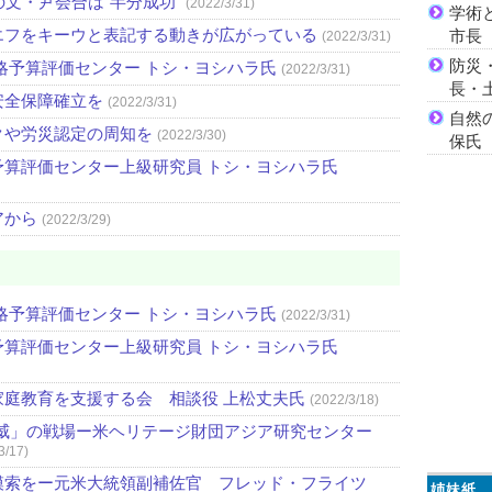
文・尹会合は“半分成功”
(2022/3/31)
学術
エフをキーウと表記する動きが広がっている
市長
(2022/3/31)
防災
略予算評価センター トシ・ヨシハラ氏
(2022/3/31)
長・
安全保障確立を
(2022/3/31)
自然
クや労災認定の周知を
(2022/3/30)
保氏
算評価センター上級研究員 トシ・ヨシハラ氏
アから
(2022/3/29)
略予算評価センター トシ・ヨシハラ氏
(2022/3/31)
算評価センター上級研究員 トシ・ヨシハラ氏
庭教育を支援する会 相談役 上松丈夫氏
(2022/3/18)
威」の戦場ー米ヘリテージ財団アジア研究センター
3/17)
模索をー元米大統領副補佐官 フレッド・フライツ
姉妹紙