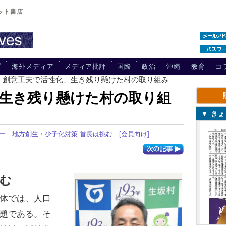
ット書店
プ
海外メディア
メディア批評
国際
政治
沖縄
教育
コ
> 創意工夫で活性化、生き残り懸けた村の取り組み
生き残り懸けた村の取り組
▼ き
ー
｜
地方創生・少子化対策 首長は挑む
[会員向け]
む
体では、人口
題である。そ