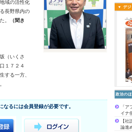
地域の活性化
▼ デジ
る長野県内の
た。
（聞き
坂（いくさ
口１７２４
生する一方、
。
政治のほ
になるには会員登録が必要です。
「ア
イナ
【社
論進