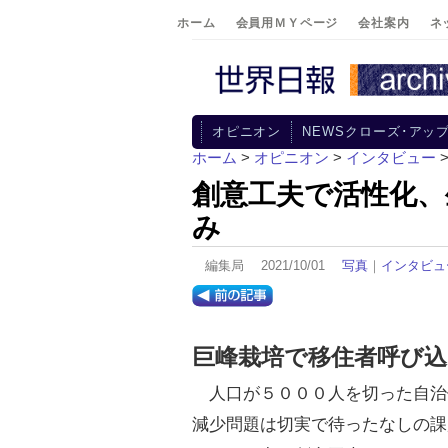
ホーム
会員用ＭＹページ
会社案内
ネ
オピニオン
NEWSクローズ･アッ
ホーム
>
オピニオン
>
インタビュー
創意工夫で活性化、
み
編集局 2021/10/01
写真
｜
インタビュ
巨峰栽培で移住者呼び込
人口が５０００人を切った自治
減少問題は切実で待ったなしの課