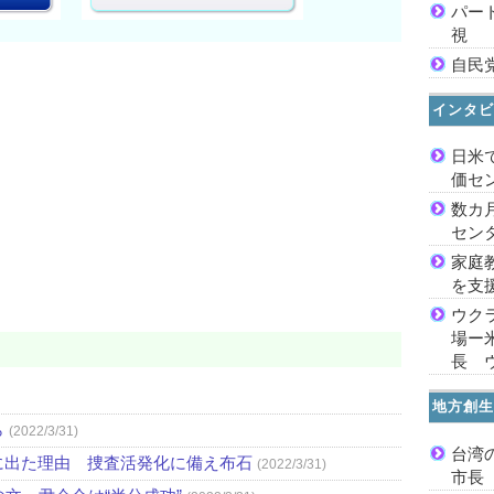
パー
視
自民
インタビ
日米
価セ
数カ
セン
家庭
を支
ウク
場ー
長 
地方創生
ら
(2022/3/31)
台湾
に出た理由 捜査活発化に備え布石
(2022/3/31)
市長