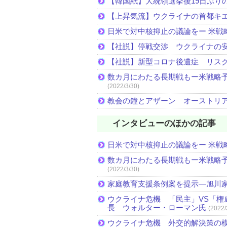
【韓国紙】大統領選挙後19日ぶりの
【上昇気流】ウクライナの首都キ
日米で対中核抑止の議論をー 米戦
【社説】停戦交渉 ウクライナの
【社説】新型コロナ後遺症 リス
数カ月にわたる長期戦もー米戦略予
(2022/3/30)
教会の鐘とアザーン オーストリ
インタビューのほかの記事
日米で対中核抑止の議論をー 米戦
数カ月にわたる長期戦もー米戦略予
(2022/3/30)
家庭教育支援条例案を提示―旭川家
ウクライナ危機 「民主」VS「権
長 ウォルター・ローマン氏
(2022/
ウクライナ危機 外交的解決策の