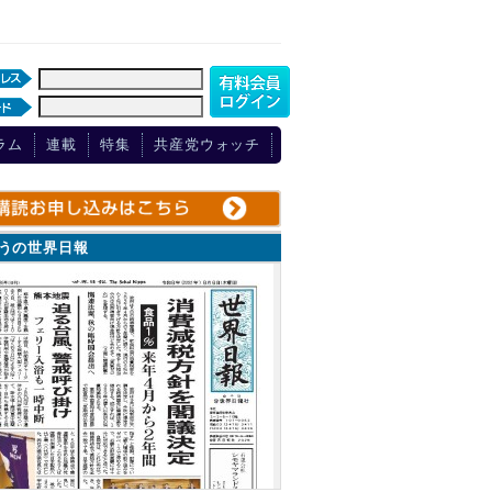
ラム
連載
特集
共産党ウォッチ
ょうの世界日報