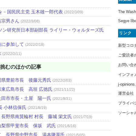
を－国民民主党 玉木雄一郎代表
The Wash
(2022/3/09)
葛宗男さん
Segye Ilb
(2022/3/08)
ソン研究所日本部副部長 ライリー・ウォルターズ氏
リンク
典に参加して
(2022/2/18)
新型コロ
ぶ
(2022/2/11)
ご愛読者
お問い合
は挑むのほかの記事
インフォ
岡県豊前市長 後藤元秀氏
(2022/2/03)
j-opinion
東広島市長 高垣 広徳氏
(2021/11/22)
運営会社
上田市市長・土屋 陽一氏
(2021/8/31)
プライバ
長 小林信保氏
(2021/8/19)
ソーシャ
長野県南箕輪村 村長 藤城 栄文氏
(2021/7/19)
山梨県甲斐市長 保坂 武氏
(2021/6/16)
て 長野県中野市長 湯本隆英氏
(2021/5/05)