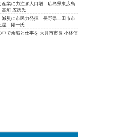
と産業に力注ぎ人口増 広島県東広島
 高垣 広徳氏
・減災に市民力発揮 長野県上田市市
土屋 陽一氏
の中で余暇と仕事を 大月市市長 小林信