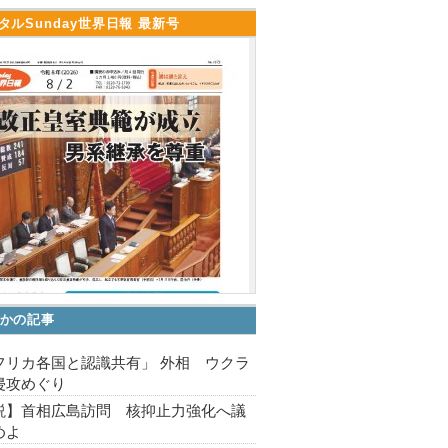
タルSunday世界日報 最新号
かの記事
フリカ各国と認識共有」 外相 ウクラ
侵攻めぐり
説】首相広島訪問 核抑止力強化へ議
めよ