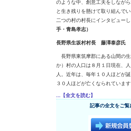
のような中、創意工夫をしながら
と生き残りを懸けて取り組んでい
二つの村の村長にインタビューし
手・青島孝志）
長野県生坂村村長 藤澤泰彦氏
長野県東筑摩郡にある山間の生
か）村の人口は８月１日現在、人
人。近年は、毎年１０人ほどが誕
３０人ほどが亡くなられています
...【全文を読む】
記事の全文をご覧