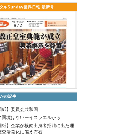
タルSunday世界日報 最新号
かの記事
国紙】委員会共和国
に国境はないーイスラエルから
国紙】企業が検察出身者招聘に出た理
捜査活発化に備え布石