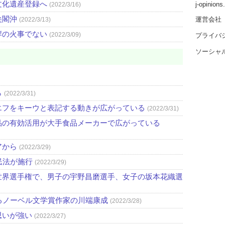
文化遺産登録へ
j-opinion
(2022/3/16)
尖閣沖
運営会社
(2022/3/13)
岸の火事でない
(2022/3/09)
プライバ
ソーシャ
ら
(2022/3/31)
エフをキーウと表記する動きが広がっている
(2022/3/31)
品の有効活用が大手食品メーカーで広がっている
アから
(2022/3/29)
民法が施行
(2022/3/29)
世界選手権で、男子の宇野昌磨選手、女子の坂本花織選
るノーベル文学賞作家の川端康成
(2022/3/28)
思いが強い
(2022/3/27)