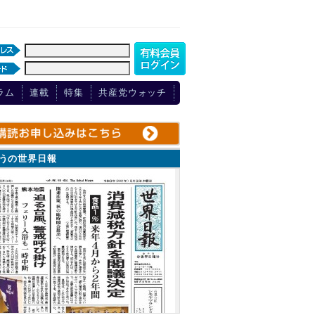
ラム
連載
特集
共産党ウォッチ
ょうの世界日報