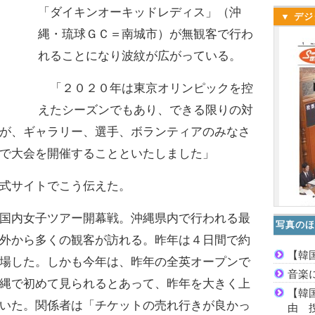
「ダイキンオーキッドレディス」（沖
▼ デジ
縄・琉球ＧＣ＝南城市）が無観客で行わ
れることになり波紋が広がっている。
「２０２０年は東京オリンピックを控
えたシーズンでもあり、できる限りの対
が、ギャラリー、選手、ボランティアのみなさ
で大会を開催することといたしました」
式サイトでこう伝えた。
国内女子ツアー開幕戦。沖縄県内で行われる最
写真のほ
外から多くの観客が訪れる。昨年は４日間で約
【韓
場した。しかも今年は、昨年の全英オープンで
音楽
縄で初めて見られるとあって、昨年を大きく上
【韓
いた。関係者は「チケットの売れ行きが良かっ
由 