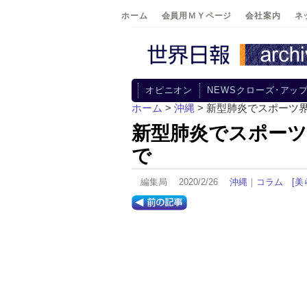
ホーム
会員用ＭＹページ
会社案内
ネ
オピニオン
NEWSクローズ･アッ
ホーム
>
沖縄
> 新型肺炎でスポーツ
新型肺炎でスポーツ
で
編集局 2020/2/26
沖縄
｜
コラム
[