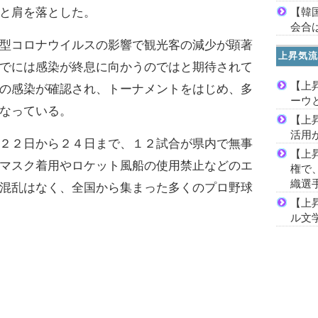
【韓
と肩を落とした。
会合は
型コロナウイルスの影響で観光客の減少が顕著
上昇気流
でには感染が終息に向かうのではと期待されて
【上
の感染が確認され、トーナメントをはじめ、多
ーウ
なっている。
【上
活用
２２日から２４日まで、１２試合が県内で無事
【上
マスク着用やロケット風船の使用禁止などのエ
権で
織選
混乱はなく、全国から集まった多くのプロ野球
【上
ル文