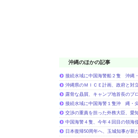
沖縄のほかの記事
接続水域に中国海警船２隻 沖縄
沖縄県のＭＩＣＥ計画、政府と対
露骨な贔屓、キャンプ地首長のプ
接続水域に中国海警１隻沖 縄・
交渉の重責を担った外務大臣、愛
中国海警４隻、今年４回目の領海
日本復帰50周年へ、玉城知事が新