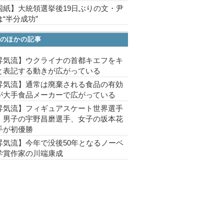
国紙】大統領選挙後19日ぶりの文・尹
“半分成功”
のほかの記事
昇気流】ウクライナの首都キエフをキ
と表記する動きが広がっている
昇気流】通常は廃棄される食品の有効
が大手食品メーカーで広がっている
昇気流】フィギュアスケート世界選手
、男子の宇野昌磨選手、女子の坂本花
手が初優勝
昇気流】今年で没後50年となるノーベ
学賞作家の川端康成