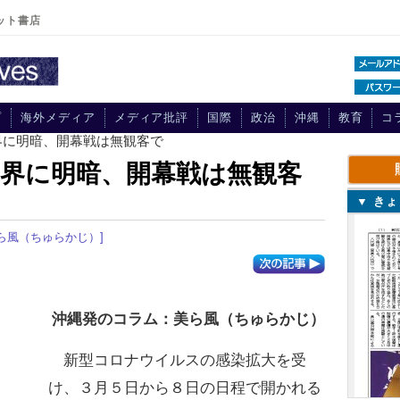
ット書店
プ
海外メディア
メディア批評
国際
政治
沖縄
教育
コ
界に明暗、開幕戦は無観客で
界に明暗、開幕戦は無観客
▼ き
美ら風（ちゅらかじ）]
沖縄発のコラム：美ら風（ちゅらかじ）
新型コロナウイルスの感染拡大を受
け、３月５日から８日の日程で開かれる