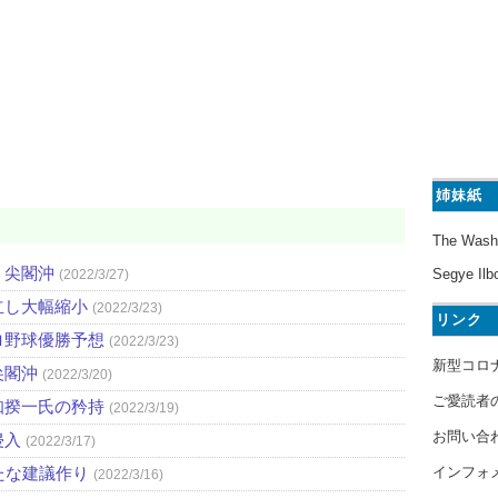
姉妹紙
The Wash
・尖閣沖
Segye Ilb
(2022/3/27)
立し大幅縮小
(2022/3/23)
リンク
ロ野球優勝予想
(2022/3/23)
新型コロ
尖閣沖
(2022/3/20)
ご愛読者
知揆一氏の矜持
(2022/3/19)
お問い合
侵入
(2022/3/17)
インフォ
たな建議作り
(2022/3/16)