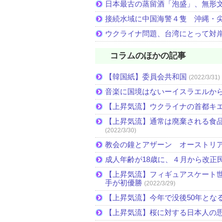
日本最古の蒸留酒「泡盛」、無形
接続水域に中国海警４隻 沖縄・
ウクライナ問題、台湾にとって対
コラムのほかの記事
【韓国紙】委員会共和国
(2022/3/31)
音楽に国境はないーイスラエルか
【上昇気流】ウクライナの首都キ
【上昇気流】通常は廃棄される食
(2022/3/30)
教会の鐘とアザーン オーストリ
成人年齢が18歳に、４月から改正
【上昇気流】フィギュアスケート
手が初優勝
(2022/3/29)
【上昇気流】今年で没後50年とな
【上昇気流】桜に対する日本人の