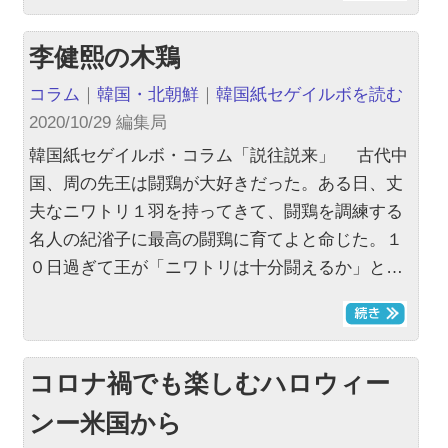
李健熙の木鶏
コラム
｜
韓国・北朝鮮
｜
韓国紙セゲイルボを読む
2020/10/29 編集局
韓国紙セゲイルボ・コラム「説往説来」 古代中
国、周の先王は闘鶏が大好きだった。ある日、丈
夫なニワトリ１羽を持ってきて、闘鶏を調練する
名人の紀渻子に最高の闘鶏に育てよと命じた。１
０日過ぎて王が「ニワトリは十分闘えるか」と…
コロナ禍でも楽しむハロウィー
ンー米国から