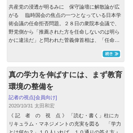
共産党の浸透が明るみに 保守論壇に解散論が広
がる 臨時国会の焦点の一つとなっている日本学
術会議の任命拒否問題。２８日の衆院本会議で、
野党側から「推薦された方を任命しないのは明ら
かに違法だ」と問われた菅義偉首相は、「任命…
真の学力を伸ばすには、まず教育
環境の整備を
記者の視点
[会員向け]
2020/10/31 太田和宏
《 記 者 の 視 点 》 「読む・書く」柱にカ
リキュラム・マネジメントの充実を図る 「学力
とは何か？」１０人いれば、１０通りの答え方・