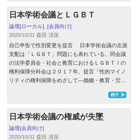
日本学術会議とＬＧＢＴ
論壇
[ローカル]
,
[会員向け]
2020/10/31 森田 清策
自己申告で性別変更を提言 日本学術会議の左派
支配は「ＬＧＢＴ」問題にも表れている。同会議
の法学委員会・社会と教育におけるＬＧＢＴＩの
権利保障分科会は２０１７年、提言「性的マイノ
リティの権利保障をめざして―婚姻・教育・労…
日本学術会議の権威が失墜
論壇
[会員向け]
2020/10/31 森田 清策