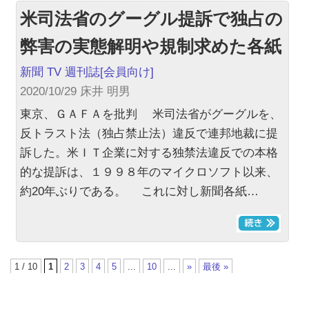
米司法省のグーグル提訴で独占の
弊害の実態解明や規制求めた各紙
新聞 TV 週刊誌
[会員向け]
2020/10/29 床井 明男
東京、ＧＡＦＡを批判 米司法省がグーグルを、
反トラスト法（独占禁止法）違反で連邦地裁に提
訴した。米ＩＴ企業に対する独禁法違反での本格
的な提訴は、１９９８年のマイクロソフト以来、
約20年ぶりである。 これに対し新聞各紙…
1 / 10
1
2
3
4
5
...
10
...
»
最後 »