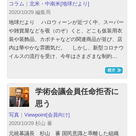
コラム
｜
北米・中南米
[地球だより]
2020/10/29 編集局
地球だより ハロウィーンが近づく中、スーパー
や雑貨屋などを覗（のぞ）くと、どこも仮装用衣
装や装飾品、カボチャなどの関連商品が並び、店
内は華やかな雰囲気だ。 しかし、新型コロナウ
イルスの流行を受け、今年はさまざまな制約…
学術会議会員任命拒否に
思う
写真
｜
Viewpoint
[会員向け]
2020/10/29 杉山 蕃
元統幕議長 杉山 蕃 国民意識と乖離した組織