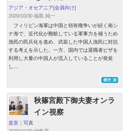
アジア・オセアニア
[会員向け]
2020/10/30 福島 純一
フィリピン海軍は中国と領有権争いが続く南シ
ナ海で、近代化が難航している軍事力を補うため
漁民の民兵化を進め、武装した中国人漁民に対抗
する考えを示した。一方、国内では退職者ビザを
利用し大量の中国人が流入していることが発覚
し…
秋篠宮殿下御夫妻オンラ
イン視察
皇室
｜
写真