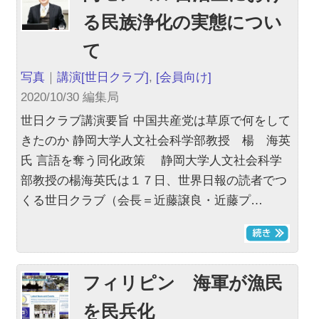
る民族浄化の実態につい
て
写真
｜
講演
[世日クラブ]
,
[会員向け]
2020/10/30 編集局
世日クラブ講演要旨 中国共産党は草原で何をして
きたのか 静岡大学人文社会科学部教授 楊 海英
氏 言語を奪う同化政策 静岡大学人文社会科学
部教授の楊海英氏は１７日、世界日報の読者でつ
くる世日クラブ（会長＝近藤譲良・近藤プ…
フィリピン 海軍が漁民
を民兵化