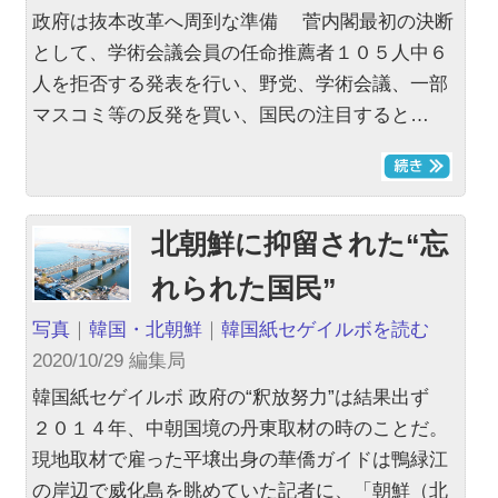
政府は抜本改革へ周到な準備 菅内閣最初の決断
として、学術会議会員の任命推薦者１０５人中６
人を拒否する発表を行い、野党、学術会議、一部
マスコミ等の反発を買い、国民の注目すると…
北朝鮮に抑留された“忘
れられた国民”
写真
｜
韓国・北朝鮮
｜
韓国紙セゲイルボを読む
2020/10/29 編集局
韓国紙セゲイルボ 政府の“釈放努力”は結果出ず
２０１４年、中朝国境の丹東取材の時のことだ。
現地取材で雇った平壌出身の華僑ガイドは鴨緑江
の岸辺で威化島を眺めていた記者に、「朝鮮（北