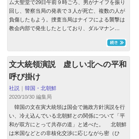
ム大聖堂で29日午前９時ごろ、男がナイフを振り
回し、警察当局の発表で３人が死亡、複数の人が
負傷したもよう。捜査当局はナイフによる襲撃は
教会内部で発生したとしており、ダルマナン…
文大統領演説 虚しい北への平和
呼び掛け
社説
｜
韓国・北朝鮮
2020/10/30 編集局
韓国の文在寅大統領は国会で施政方針演説を行
い、冷え込んでいる北朝鮮との関係について「平
和が双方にとって共存の道」と述べた。 北朝鮮
は米国などとの非核化交渉に応じながら密（ひ