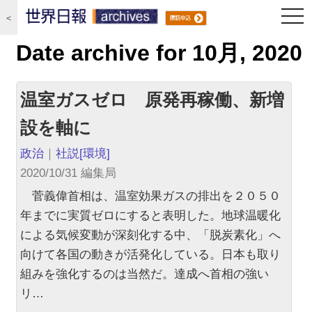
togg
＜
navi
Date archive for 10月, 2020
温室ガスゼロ 原発再稼働、新増
設を軸に
政治
｜
社説
[環境]
2020/10/31 編集局
菅義偉首相は、温室効果ガスの排出を２０５０
年までに実質ゼロにすると表明した。地球温暖化
による気候変動が深刻化する中、「脱炭素化」へ
向けて各国の動きが活発化している。日本も取り
組みを強化するのは当然だ。達成へ首相の強い
リ…