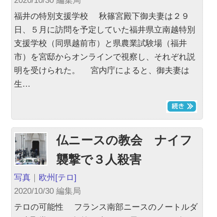
2020/10/30 編集局
福井の特別支援学校 秋篠宮殿下御夫妻は２９
日、５月に訪問を予定していた福井県立南越特別
支援学校（同県越前市）と県農業試験場（福井
市）を宮邸からオンラインで視察し、それぞれ説
明を受けられた。 宮内庁によると、御夫妻は
生…
仏ニースの教会 ナイフ
襲撃で３人殺害
写真
｜
欧州
[テロ]
2020/10/30 編集局
テロの可能性 フランス南部ニースのノートルダ