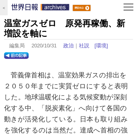
togg
＜
navi
温室ガスゼロ 原発再稼働、新
増設を軸に
編集局 2020/10/31
政治
｜
社説
[環境]
菅義偉首相は、温室効果ガスの排出を
２０５０年までに実質ゼロにすると表明
した。地球温暖化による気候変動が深刻
化する中、「脱炭素化」へ向けて各国の
動きが活発化している。日本も取り組み
を強化するのは当然だ。達成へ首相の強