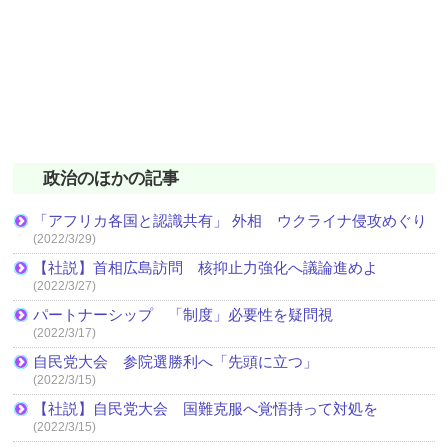
政治のほかの記事
「アフリカ各国と認識共有」 外相 ウクライナ侵攻めぐり
(2022/3/29)
【社説】首相広島訪問 核抑止力強化へ議論進めよ
(2022/3/27)
パートナーシップ 「制度」必要性を疑問視
(2022/3/17)
自民党大会 参院選勝利へ「先頭に立つ」
(2022/3/15)
【社説】自民党大会 国難克服へ覚悟持って対処を
(2022/3/15)