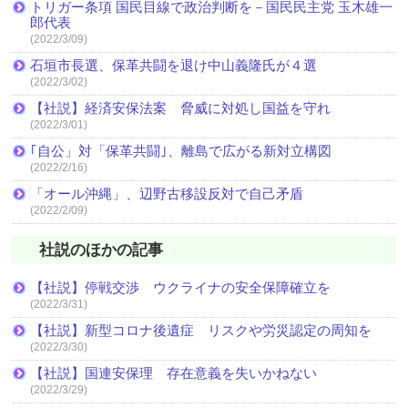
トリガー条項 国民目線で政治判断を－国民民主党 玉木雄一
郎代表
(2022/3/09)
石垣市長選、保革共闘を退け中山義隆氏が４選
(2022/3/02)
【社説】経済安保法案 脅威に対処し国益を守れ
(2022/3/01)
｢自公」対「保革共闘｣、離島で広がる新対立構図
(2022/2/16)
「オール沖縄」、辺野古移設反対で自己矛盾
(2022/2/09)
社説のほかの記事
【社説】停戦交渉 ウクライナの安全保障確立を
(2022/3/31)
【社説】新型コロナ後遺症 リスクや労災認定の周知を
(2022/3/30)
【社説】国連安保理 存在意義を失いかねない
(2022/3/29)