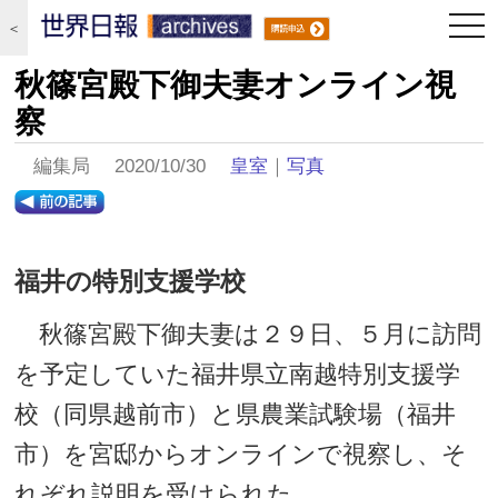
togg
＜
navi
秋篠宮殿下御夫妻オンライン視
察
編集局 2020/10/30
皇室
｜
写真
福井の特別支援学校
秋篠宮殿下御夫妻は２９日、５月に訪問
を予定していた福井県立南越特別支援学
校（同県越前市）と県農業試験場（福井
市）を宮邸からオンラインで視察し、そ
れぞれ説明を受けられた。