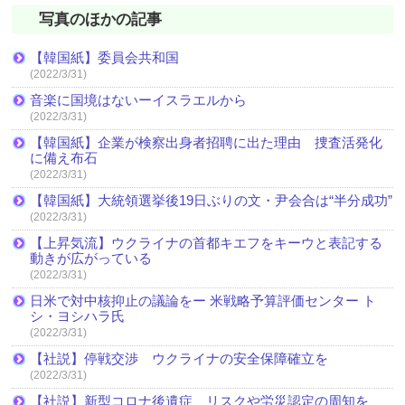
写真のほかの記事
【韓国紙】委員会共和国
(2022/3/31)
音楽に国境はないーイスラエルから
(2022/3/31)
【韓国紙】企業が検察出身者招聘に出た理由 捜査活発化
に備え布石
(2022/3/31)
【韓国紙】大統領選挙後19日ぶりの文・尹会合は“半分成功”
(2022/3/31)
【上昇気流】ウクライナの首都キエフをキーウと表記する
動きが広がっている
(2022/3/31)
日米で対中核抑止の議論をー 米戦略予算評価センター ト
シ・ヨシハラ氏
(2022/3/31)
【社説】停戦交渉 ウクライナの安全保障確立を
(2022/3/31)
【社説】新型コロナ後遺症 リスクや労災認定の周知を