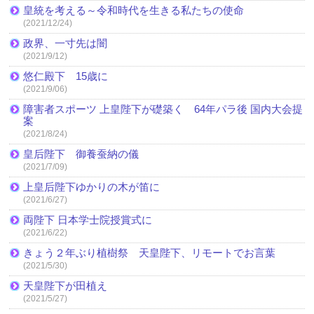
皇統を考える～令和時代を生きる私たちの使命
(2021/12/24)
政界、一寸先は闇
(2021/9/12)
悠仁殿下 15歳に
(2021/9/06)
障害者スポーツ 上皇陛下が礎築く 64年パラ後 国内大会提
案
(2021/8/24)
皇后陛下 御養蚕納の儀
(2021/7/09)
上皇后陛下ゆかりの木が笛に
(2021/6/27)
両陛下 日本学士院授賞式に
(2021/6/22)
きょう２年ぶり植樹祭 天皇陛下、リモートでお言葉
(2021/5/30)
天皇陛下が田植え
(2021/5/27)