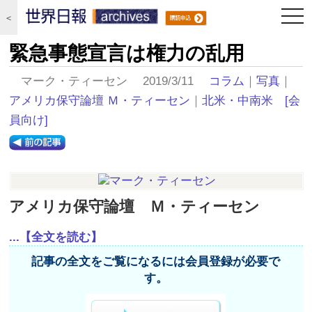
togg
＜
navi
緊急事態宣言は権力の乱用
マーク・ティーセン 2019/3/11
コラム
｜
写真
｜
アメリカ保守論壇 Ｍ・ティーセン
｜
北米・中南米
[会
員向け]
アメリカ保守論壇 Ｍ・ティーセン
...【全文を読む】
記事の全文をご覧になるには会員登録が必要で
す。