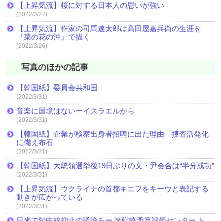
【上昇気流】桜に対する日本人の思いが強い
(2022/3/27)
【上昇気流】作家の司馬遼太郎は高田屋嘉兵衛の生涯を
『菜の花の沖』で描く
(2022/3/26)
写真のほかの記事
【韓国紙】委員会共和国
(2022/3/31)
音楽に国境はないーイスラエルから
(2022/3/31)
【韓国紙】企業が検察出身者招聘に出た理由 捜査活発化
に備え布石
(2022/3/31)
【韓国紙】大統領選挙後19日ぶりの文・尹会合は“半分成功”
(2022/3/31)
【上昇気流】ウクライナの首都キエフをキーウと表記する
動きが広がっている
(2022/3/31)
日米で対中核抑止の議論をー 米戦略予算評価センター ト