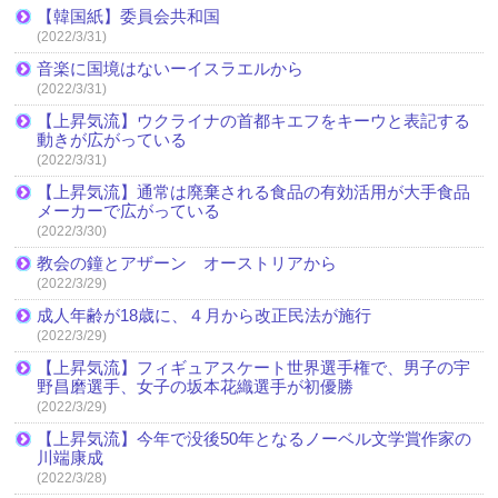
【韓国紙】委員会共和国
(2022/3/31)
音楽に国境はないーイスラエルから
(2022/3/31)
【上昇気流】ウクライナの首都キエフをキーウと表記する
動きが広がっている
(2022/3/31)
【上昇気流】通常は廃棄される食品の有効活用が大手食品
メーカーで広がっている
(2022/3/30)
教会の鐘とアザーン オーストリアから
(2022/3/29)
成人年齢が18歳に、４月から改正民法が施行
(2022/3/29)
【上昇気流】フィギュアスケート世界選手権で、男子の宇
野昌磨選手、女子の坂本花織選手が初優勝
(2022/3/29)
【上昇気流】今年で没後50年となるノーベル文学賞作家の
川端康成
(2022/3/28)