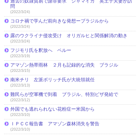
過去の奴隷貿易で謝罪要求 ジャマイカ 英王子夫妻が訪
問
(2022/3/24)
コロナ禍で学んだ前向きな発想ーブラジルから
(2022/3/24)
露のウクライナ侵攻受け オリガルヒと関係解消の動き
(2022/3/24)
フジモリ氏を釈放へ ペルー
(2022/3/19)
アマゾン熱帯雨林 ２月も記録的な消失 ブラジル
(2022/3/15)
南米チリ 左派ボリッチ氏が大統領就任
(2022/3/13)
難民らが空軍機で到着 ブラジル、特別ビザ発給で
(2022/3/12)
外国でも逃れられない花粉症ー米国から
(2022/3/10)
ＩＰＣＣ報告書 アマゾン森林消失を警告
(2022/3/10)