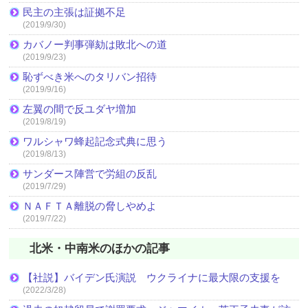
民主の主張は証拠不足
(2019/9/30)
カバノー判事弾劾は敗北への道
(2019/9/23)
恥ずべき米へのタリバン招待
(2019/9/16)
左翼の間で反ユダヤ増加
(2019/8/19)
ワルシャワ蜂起記念式典に思う
(2019/8/13)
サンダース陣営で労組の反乱
(2019/7/29)
ＮＡＦＴＡ離脱の脅しやめよ
(2019/7/22)
北米・中南米のほかの記事
【社説】バイデン氏演説 ウクライナに最大限の支援を
(2022/3/28)