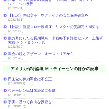
シ・ヨシハラ氏
(2022/3/31)
【社説】停戦交渉 ウクライナの安全保障確立を
(2022/3/31)
【社説】新型コロナ後遺症 リスクや労災認定の周知を
(2022/3/30)
数カ月にわたる長期戦もー米戦略予算評価センター上級研
究員 トシ・ヨシハラ氏
(2022/3/30)
教会の鐘とアザーン オーストリアから
(2022/3/29)
アメリカ保守論壇 Ｍ・ティーセンのほかの記事
民主党の弾劾調査は不公正
(2019/10/28)
ウォーレン氏は米経済に脅威
(2019/10/21)
事実に基づく自由な捜査を
(2019/10/07)