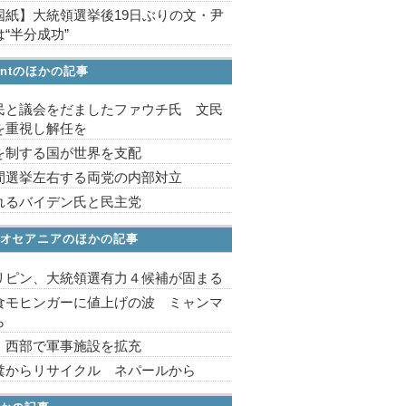
国紙】大統領選挙後19日ぶりの文・尹
“半分成功”
ointのほかの記事
民と議会をだましたファウチ氏 文民
を重視し解任を
を制する国が世界を支配
間選挙左右する両党の内部対立
れるバイデン氏と民主党
オセアニアのほかの記事
リピン、大統領選有力４候補が固まる
食モヒンガーに値上げの波 ミャンマ
ら
 西部で軍事施設を拡充
糞からリサイクル ネパールから