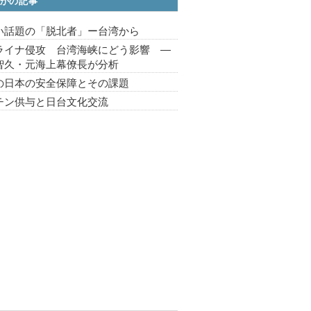
かの記事
い話題の「脱北者」ー台湾から
ライナ侵攻 台湾海峡にどう影響 ―
智久・元海上幕僚長が分析
の日本の安全保障とその課題
チン供与と日台文化交流