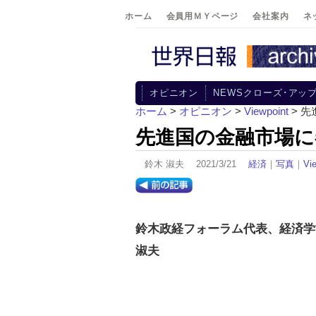
ホーム
会員用ＭＹページ
会社案内
ネ
オピニオン
NEWSクローズ･アッ
ホーム
>
オピニオン
>
Viewpoint
> 
先進国の金融市場に
鈴木 淑夫 2021/3/21
経済
｜
写真
｜
Vi
鈴木政経フォーラム代表、経済
淑夫