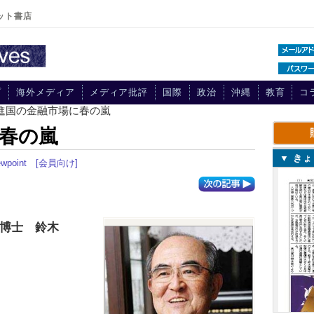
ット書店
プ
海外メディア
メディア批評
国際
政治
沖縄
教育
コ
先進国の金融市場に春の嵐
春の嵐
▼ き
ewpoint
[会員向け]
学博士 鈴木