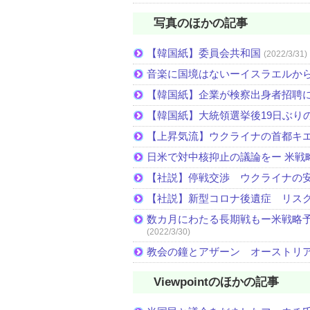
写真のほかの記事
【韓国紙】委員会共和国
(2022/3/31)
音楽に国境はないーイスラエルか
【韓国紙】企業が検察出身者招聘
【韓国紙】大統領選挙後19日ぶりの
【上昇気流】ウクライナの首都キ
日米で対中核抑止の議論をー 米戦
【社説】停戦交渉 ウクライナの
【社説】新型コロナ後遺症 リス
数カ月にわたる長期戦もー米戦略予
(2022/3/30)
教会の鐘とアザーン オーストリ
Viewpointのほかの記事