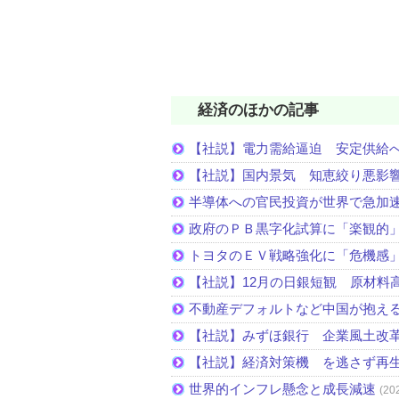
経済のほかの記事
【社説】電力需給逼迫 安定供給
【社説】国内景気 知恵絞り悪影
半導体への官民投資が世界で急加
政府のＰＢ黒字化試算に「楽観的
トヨタのＥＶ戦略強化に「危機感
【社説】12月の日銀短観 原材料
不動産デフォルトなど中国が抱え
【社説】みずほ銀行 企業風土改
【社説】経済対策機 を逃さず再
世界的インフレ懸念と成長減速
(20