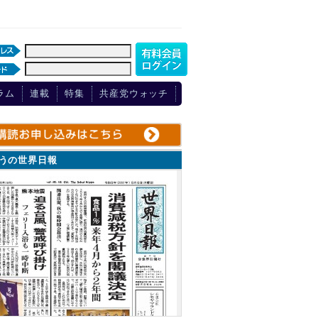
ラム
連載
特集
共産党ウォッチ
ょうの世界日報