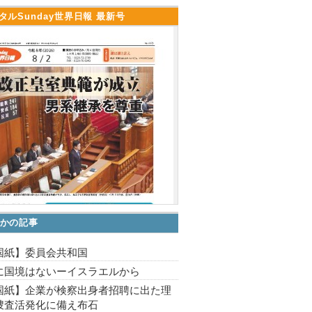
タルSunday世界日報 最新号
かの記事
国紙】委員会共和国
に国境はないーイスラエルから
国紙】企業が検察出身者招聘に出た理
捜査活発化に備え布石