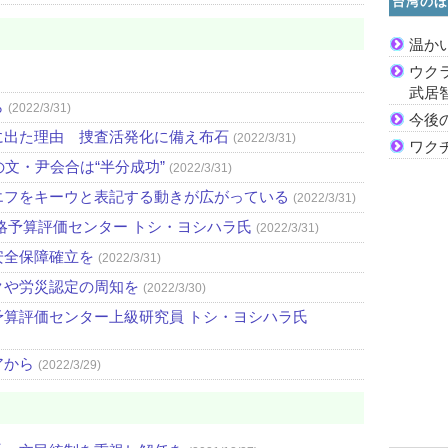
台湾のほ
温か
ウク
武居
ら
(2022/3/31)
今後
に出た理由 捜査活発化に備え布石
(2022/3/31)
ワク
文・尹会合は“半分成功”
(2022/3/31)
エフをキーウと表記する動きが広がっている
(2022/3/31)
略予算評価センター トシ・ヨシハラ氏
(2022/3/31)
安全保障確立を
(2022/3/31)
クや労災認定の周知を
(2022/3/30)
算評価センター上級研究員 トシ・ヨシハラ氏
アから
(2022/3/29)