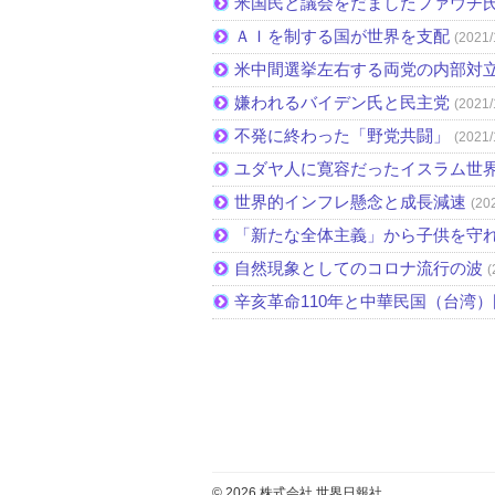
米国民と議会をだましたファウチ
ＡＩを制する国が世界を支配
(2021/
米中間選挙左右する両党の内部対
嫌われるバイデン氏と民主党
(2021/
不発に終わった「野党共闘」
(2021/
ユダヤ人に寛容だったイスラム世
世界的インフレ懸念と成長減速
(20
「新たな全体主義」から子供を守
自然現象としてのコロナ流行の波
(
辛亥革命110年と中華民国（台湾
© 2026 株式会社 世界日報社