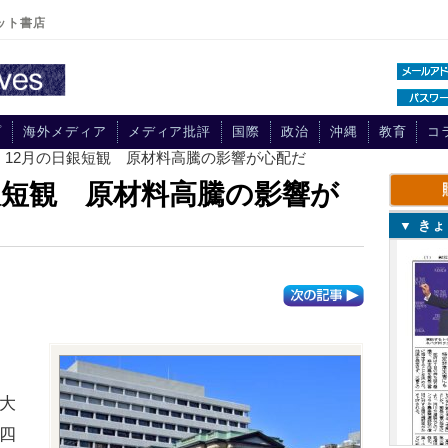
ット書店
プ
海外メディア
メディア批評
国際
政治
沖縄
教育
コ
】12月の日銀短観 原材料高騰の影響が心配だ
銀短観 原材料高騰の影響が
▼ き
大
四