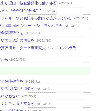
に出た理由 捜査活発化に備え布石
(2022/3/31)
文・尹会合は“半分成功”
(2022/3/31)
エフをキーウと表記する動きが広がっている
(2022/3/31)
略予算評価センター トシ・ヨシハラ氏
(2022/3/31)
安全保障確立を
(2022/3/31)
クや労災認定の周知を
(2022/3/30)
算評価センター上級研究員 トシ・ヨシハラ氏
アから
(2022/3/29)
安全保障確立を
(2022/3/31)
クや労災認定の周知を
(2022/3/30)
失いかねない
(2022/3/29)
イナに最大限の支援を
(2022/3/28)
強化へ議論進めよ