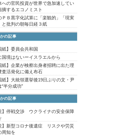
体への官民投資が世界で急加速してい
指摘するエコノミスト
のＰＢ黒字化試算に「楽観的」「現実
」と批判の朝毎日経３紙
かの記事
国紙】委員会共和国
に国境はないーイスラエルから
国紙】企業が検察出身者招聘に出た理
捜査活発化に備え布石
国紙】大統領選挙後19日ぶりの文・尹
“半分成功”
かの記事
説】停戦交渉 ウクライナの安全保障
を
説】新型コロナ後遺症 リスクや労災
の周知を