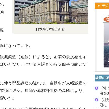
先
▼ デジ
騰
日本銀行本店と新館
異
、
況になっている。
観測調査（短観）によると、企業の景況感を示
ばいとなり、昨年９月調査から５四半期続いて
経済のほ
に伴う部品調達の遅れで、自動車が大幅減産を
【社
業種に波及。原油や原材料価格の高騰により、
用を
響いた。
【社
限に