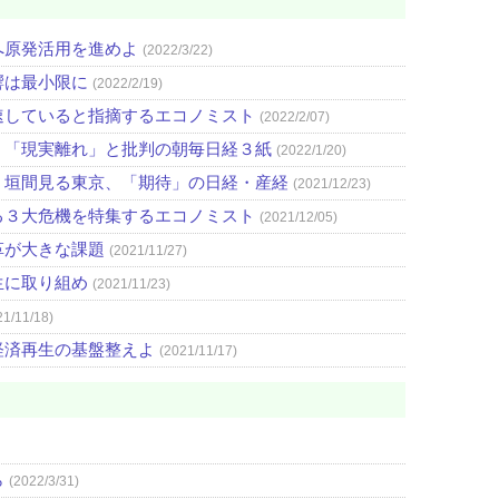
へ原発活用を進めよ
(2022/3/22)
響は最小限に
(2022/2/19)
速していると指摘するエコノミスト
(2022/2/07)
」「現実離れ」と批判の朝毎日経３紙
(2022/1/20)
」垣間見る東京、「期待」の日経・産経
(2021/12/23)
る３大危機を特集するエコノミスト
(2021/12/05)
革が大きな課題
(2021/11/27)
生に取り組め
(2021/11/23)
21/11/18)
経済再生の基盤整えよ
(2021/11/17)
ら
(2022/3/31)