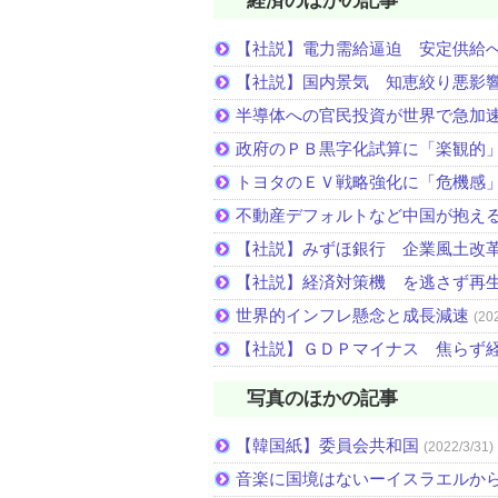
経済のほかの記事
【社説】電力需給逼迫 安定供給
【社説】国内景気 知恵絞り悪影
半導体への官民投資が世界で急加
政府のＰＢ黒字化試算に「楽観的
トヨタのＥＶ戦略強化に「危機感
不動産デフォルトなど中国が抱え
【社説】みずほ銀行 企業風土改
【社説】経済対策機 を逃さず再
世界的インフレ懸念と成長減速
(20
【社説】ＧＤＰマイナス 焦らず
写真のほかの記事
【韓国紙】委員会共和国
(2022/3/31)
音楽に国境はないーイスラエルか