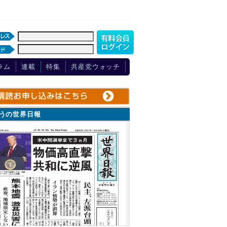
ラム
連載
特集
共産党ウォッチ
ょうの世界日報