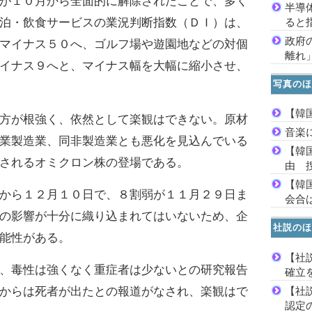
が１０月から全面的に解除されたことで、多く
半導
ると
泊・飲食サービスの業況判断指数（ＤＩ）は、
政府
マイナス５０へ、ゴルフ場や遊園地などの対個
離れ
イナス９へと、マイナス幅を大幅に縮小させ、
写真のほ
【韓
方が根強く、依然として楽観はできない。原材
音楽
業製造業、同非製造業とも悪化を見込んでいる
【韓
されるオミクロン株の登場である。
由 
【韓
から１２月１０日で、８割弱が１１月２９日ま
会合は
の影響が十分に織り込まれてはいないため、企
社説のほ
能性がある。
【社
、毒性は強くなく重症者は少ないとの研究報告
確立
【社
からは死者が出たとの報道がなされ、楽観はで
認定