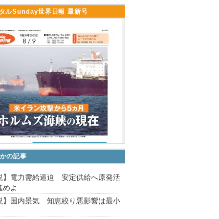
タルSunday世界日報 最新号
かの記事
説】電力需給逼迫 安定供給へ原発活
進めよ
説】国内景気 知恵絞り悪影響は最小