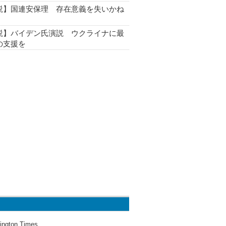
説】国連安保理 存在意義を失いかね
説】バイデン氏演説 ウクライナに最
の支援を
ington Times