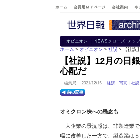
ホーム
会員用ＭＹページ
会社案内
ネ
オピニオン
NEWSクローズ･アッ
ホーム
>
オピニオン
>
社説
> 【社説
【社説】12月の日
心配だ
編集局 2021/12/15
経済
｜
写真
｜
社説
オミクロン株への懸念も
大企業の景況感は、非製造業で
幅に改善した一方で、製造業は５