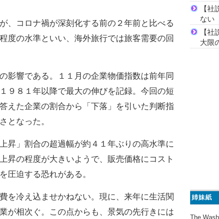
【社
ない
が、コロナ禍が深刻化する前の２年前と比べる
【社
程度の水準といい、海外旅行では旅客需要の回
大限
の影響である。１１月の企業物価指数は前年同
１９８１年以降で最大の伸びを記録。今回の短
答えた企業の割合から「下落」を引いた判断指
さとなった。
上昇」割合の超過幅が約４１年ぶりの高水準に
上昇の程度が大きいようで、販売価格にコスト
を圧迫する恐れがある。
費を冷え込ませかねない。現に、来年に生活関
姉妹紙
業が相次ぐ。この点からも、景気の先行きには
The Wash