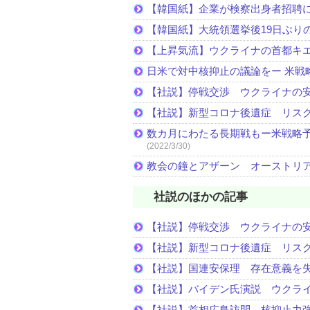
【韓国紙】企業が検察出身者招聘
【韓国紙】大統領選挙後19日ぶりの
【上昇気流】ウクライナの首都キ
日米で対中核抑止の議論をー 米戦
【社説】停戦交渉 ウクライナの
【社説】新型コロナ後遺症 リス
数カ月にわたる長期戦もー米戦略予
(2022/3/30)
教会の鐘とアザーン オーストリ
社説のほかの記事
【社説】停戦交渉 ウクライナの
【社説】新型コロナ後遺症 リス
【社説】国連安保理 存在意義を
【社説】バイデン氏演説 ウクラ
【社説】首相広島訪問 核抑止力