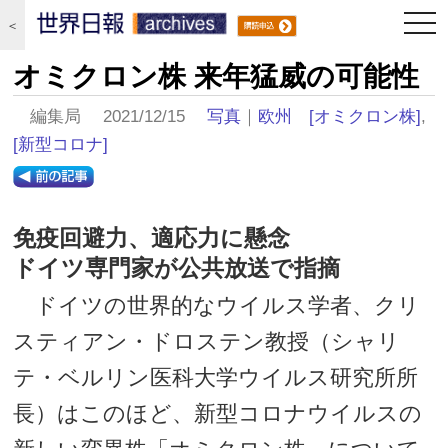
togg
＜
navi
オミクロン株 来年猛威の可能性
編集局 2021/12/15
写真
｜
欧州
[オミクロン株]
,
[新型コロナ]
免疫回避力、適応力に懸念
ドイツ専門家が公共放送で指摘
ドイツの世界的なウイルス学者、クリ
スティアン・ドロステン教授（シャリ
テ・ベルリン医科大学ウイルス研究所所
長）はこのほど、新型コロナウイルスの