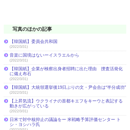
写真のほかの記事
【韓国紙】委員会共和国
(2022/3/31)
音楽に国境はないーイスラエルから
(2022/3/31)
【韓国紙】企業が検察出身者招聘に出た理由 捜査活発化
に備え布石
(2022/3/31)
【韓国紙】大統領選挙後19日ぶりの文・尹会合は“半分成功”
(2022/3/31)
【上昇気流】ウクライナの首都キエフをキーウと表記する
動きが広がっている
(2022/3/31)
日米で対中核抑止の議論をー 米戦略予算評価センター ト
シ・ヨシハラ氏
(2022/3/31)