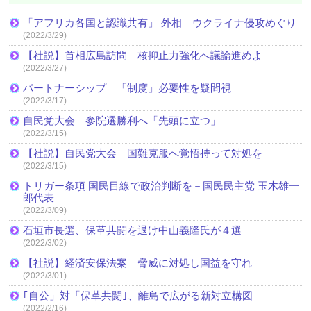
「アフリカ各国と認識共有」 外相 ウクライナ侵攻めぐり
(2022/3/29)
【社説】首相広島訪問 核抑止力強化へ議論進めよ
(2022/3/27)
パートナーシップ 「制度」必要性を疑問視
(2022/3/17)
自民党大会 参院選勝利へ「先頭に立つ」
(2022/3/15)
【社説】自民党大会 国難克服へ覚悟持って対処を
(2022/3/15)
トリガー条項 国民目線で政治判断を－国民民主党 玉木雄一
郎代表
(2022/3/09)
石垣市長選、保革共闘を退け中山義隆氏が４選
(2022/3/02)
【社説】経済安保法案 脅威に対処し国益を守れ
(2022/3/01)
｢自公」対「保革共闘｣、離島で広がる新対立構図
(2022/2/16)