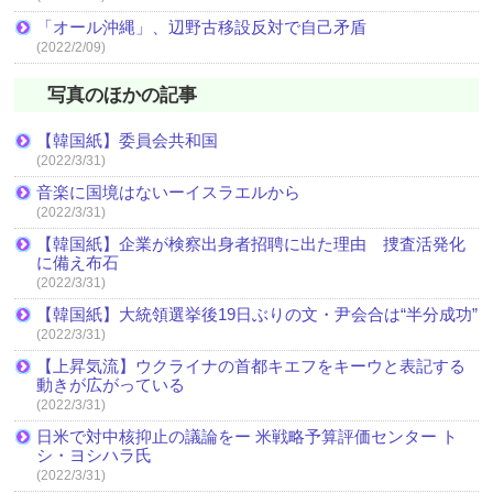
「オール沖縄」、辺野古移設反対で自己矛盾
(2022/2/09)
写真のほかの記事
【韓国紙】委員会共和国
(2022/3/31)
音楽に国境はないーイスラエルから
(2022/3/31)
【韓国紙】企業が検察出身者招聘に出た理由 捜査活発化
に備え布石
(2022/3/31)
【韓国紙】大統領選挙後19日ぶりの文・尹会合は“半分成功”
(2022/3/31)
【上昇気流】ウクライナの首都キエフをキーウと表記する
動きが広がっている
(2022/3/31)
日米で対中核抑止の議論をー 米戦略予算評価センター ト
シ・ヨシハラ氏
(2022/3/31)