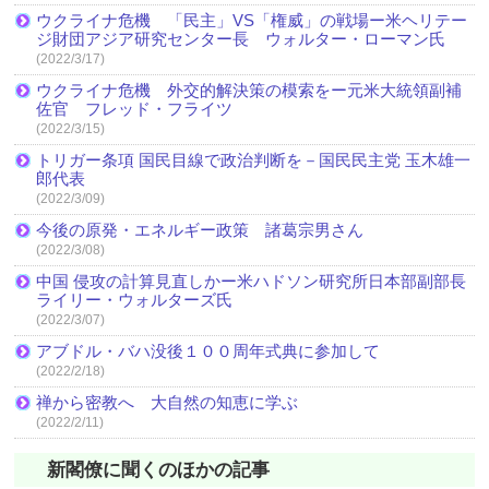
ウクライナ危機 「民主」VS「権威」の戦場ー米ヘリテー
ジ財団アジア研究センター長 ウォルター・ローマン氏
(2022/3/17)
ウクライナ危機 外交的解決策の模索をー元米大統領副補
佐官 フレッド・フライツ
(2022/3/15)
トリガー条項 国民目線で政治判断を－国民民主党 玉木雄一
郎代表
(2022/3/09)
今後の原発・エネルギー政策 諸葛宗男さん
(2022/3/08)
中国 侵攻の計算見直しかー米ハドソン研究所日本部副部長
ライリー・ウォルターズ氏
(2022/3/07)
アブドル・バハ没後１００周年式典に参加して
(2022/2/18)
禅から密教へ 大自然の知恵に学ぶ
(2022/2/11)
新閣僚に聞くのほかの記事