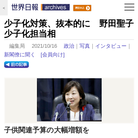
togg
＜
navi
少子化対策、抜本的に 野田聖子
少子化担当相
編集局 2021/10/16
政治
｜
写真
｜
インタビュー
｜
新閣僚に聞く
[会員向け]
子供関連予算の大幅増額を