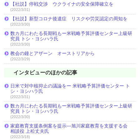
【社説】停戦交渉 ウクライナの安全保障確立を
(2022/3/31)
【社説】新型コロナ後遺症 リスクや労災認定の周知を
(2022/3/30)
数カ月にわたる長期戦もー米戦略予算評価センター上級研
究員 トシ・ヨシハラ氏
(2022/3/30)
教会の鐘とアザーン オーストリアから
(2022/3/29)
インタビューのほかの記事
日米で対中核抑止の議論をー 米戦略予算評価センター ト
シ・ヨシハラ氏
(2022/3/31)
数カ月にわたる長期戦もー米戦略予算評価センター上級研
究員 トシ・ヨシハラ氏
(2022/3/30)
家庭教育支援条例案を提示―旭川家庭教育を支援する会
相談役 上松丈夫氏
(2022/3/18)