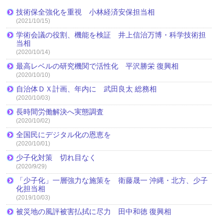
技術保全強化を重視 小林経済安保担当相
(2021/10/15)
学術会議の役割、機能を検証 井上信治万博・科学技術担
当相
(2020/10/14)
最高レベルの研究機関で活性化 平沢勝栄 復興相
(2020/10/10)
自治体ＤＸ計画、年内に 武田良太 総務相
(2020/10/03)
長時間労働解決へ実態調査
(2020/10/02)
全国民にデジタル化の恩恵を
(2020/10/01)
少子化対策 切れ目なく
(2020/9/29)
「少子化」一層強力な施策を 衛藤晟一 沖縄・北方、少子
化担当相
(2019/10/03)
被災地の風評被害払拭に尽力 田中和徳 復興相