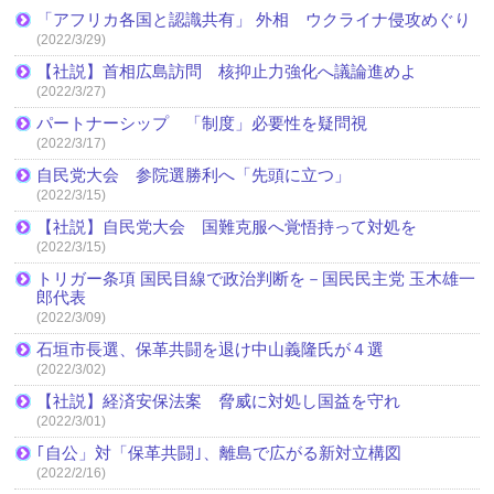
「アフリカ各国と認識共有」 外相 ウクライナ侵攻めぐり
(2022/3/29)
【社説】首相広島訪問 核抑止力強化へ議論進めよ
(2022/3/27)
パートナーシップ 「制度」必要性を疑問視
(2022/3/17)
自民党大会 参院選勝利へ「先頭に立つ」
(2022/3/15)
【社説】自民党大会 国難克服へ覚悟持って対処を
(2022/3/15)
トリガー条項 国民目線で政治判断を－国民民主党 玉木雄一
郎代表
(2022/3/09)
石垣市長選、保革共闘を退け中山義隆氏が４選
(2022/3/02)
【社説】経済安保法案 脅威に対処し国益を守れ
(2022/3/01)
｢自公」対「保革共闘｣、離島で広がる新対立構図
(2022/2/16)