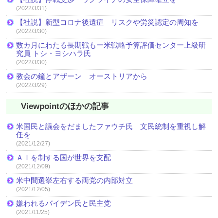
(2022/3/31)
【社説】新型コロナ後遺症 リスクや労災認定の周知を
(2022/3/30)
数カ月にわたる長期戦もー米戦略予算評価センター上級研
究員 トシ・ヨシハラ氏
(2022/3/30)
教会の鐘とアザーン オーストリアから
(2022/3/29)
Viewpointのほかの記事
米国民と議会をだましたファウチ氏 文民統制を重視し解
任を
(2021/12/27)
ＡＩを制する国が世界を支配
(2021/12/09)
米中間選挙左右する両党の内部対立
(2021/12/05)
嫌われるバイデン氏と民主党
(2021/11/25)