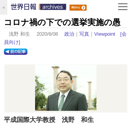
togg
＜
navi
コロナ禍の下での選挙実施の愚
浅野 和生 2020/6/08
政治
｜
写真
｜
Viewpoint
[会
員向け]
平成国際大学教授 浅野 和生