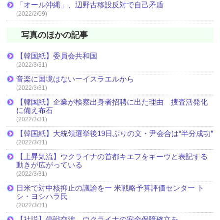
「オール沖縄」、辺野古移設反対で自己矛盾
(2022/2/09)
写真のほかの記事
【韓国紙】委員会共和国
(2022/3/31)
音楽に国境はないーイスラエルから
(2022/3/31)
【韓国紙】企業が検察出身者招聘に出た理由 捜査活発化
に備え布石
(2022/3/31)
【韓国紙】大統領選挙後19日ぶりの文・尹会合は“半分成功”
(2022/3/31)
【上昇気流】ウクライナの首都キエフをキーウと表記する
動きが広がっている
(2022/3/31)
日米で対中核抑止の議論をー 米戦略予算評価センター ト
シ・ヨシハラ氏
(2022/3/31)
【社説】停戦交渉 ウクライナの安全保障確立を