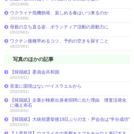
(2022/3/08)
ウクライナ危機勃発、楽しめる春はいつ来るのか
(2022/3/08)
母親の立ち直る姿、ボランティア活動の原動力に
(2022/3/01)
ワクチン接種早めるコツ、予約の空きを探すこと
(2022/3/01)
写真のほかの記事
【韓国紙】委員会共和国
(2022/3/31)
音楽に国境はないーイスラエルから
(2022/3/31)
【韓国紙】企業が検察出身者招聘に出た理由 捜査活発化
に備え布石
(2022/3/31)
【韓国紙】大統領選挙後19日ぶりの文・尹会合は“半分成功”
(2022/3/31)
【上昇気流】ウクライナの首都キエフをキーウと表記する