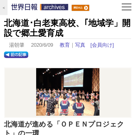
togg
＜
navi
北海道･白老東高校、｢地域学」開
設で郷土愛育成
湯朝肇 2020/6/09
教育
｜
写真
[会員向け]
北海道が進める「ＯＰＥＮプロジェク
ト」の一環