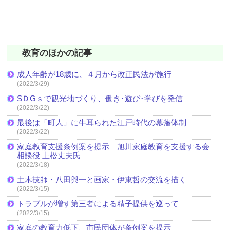
教育のほかの記事
成人年齢が18歳に、４月から改正民法が施行
(2022/3/29)
SＤGｓで観光地づくり、働き･遊び･学びを発信
(2022/3/22)
最後は「町人」に牛耳られた江戸時代の幕藩体制
(2022/3/22)
家庭教育支援条例案を提示―旭川家庭教育を支援する会
相談役 上松丈夫氏
(2022/3/18)
土木技師・八田與一と画家・伊東哲の交流を描く
(2022/3/15)
トラブルが増す第三者による精子提供を巡って
(2022/3/15)
家庭の教育力低下、市民団体が条例案を提示