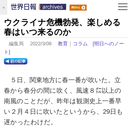
togg
＜
navi
ウクライナ危機勃発、楽しめる
春はいつ来るのか
編集局 2022/3/08
教育
｜
コラム
[明日へのノー
ト]
５日、関東地方に春一番が吹いた。立
春から春分の間に吹く、風速８㍍以上の
南風のことだが、昨年は観測史上一番早
い２月４日に吹いたというから、29日も
遅かったわけだ。