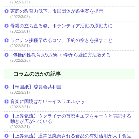
(2022/3/15)
家庭の教育力低下、市民団体が条例案を提示
(2022/3/08)
母親の立ち直る姿、ボランティア活動の原動力に
(2022/3/01)
ワクチン接種早めるコツ、予約の空きを探すこと
(2022/3/01)
｢包括的性教育｣の危険､小学から避妊方法教える
(2022/2/26)
コラムのほかの記事
【韓国紙】委員会共和国
(2022/3/31)
音楽に国境はないーイスラエルから
(2022/3/31)
【上昇気流】ウクライナの首都キエフをキーウと表記する
動きが広がっている
(2022/3/31)
【上昇気流】通常は廃棄される食品の有効活用が大手食品