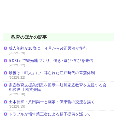
教育のほかの記事
成人年齢が18歳に、４月から改正民法が施行
(2022/3/29)
SＤGｓで観光地づくり、働き･遊び･学びを発信
(2022/3/22)
最後は「町人」に牛耳られた江戸時代の幕藩体制
(2022/3/22)
家庭教育支援条例案を提示―旭川家庭教育を支援する会
相談役 上松丈夫氏
(2022/3/18)
土木技師・八田與一と画家・伊東哲の交流を描く
(2022/3/15)
トラブルが増す第三者による精子提供を巡って