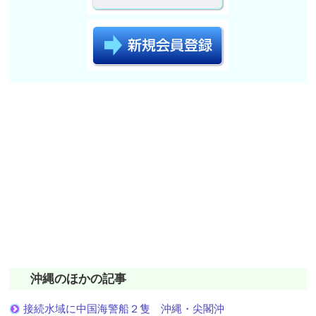
沖縄のほかの記事
接続水域に中国海警船２隻 沖縄・尖閣沖