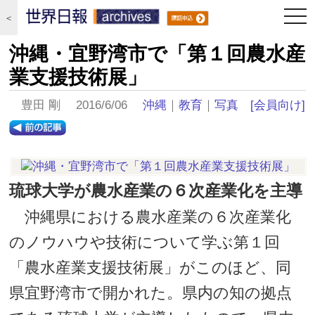
togg
＜
navi
沖縄・宜野湾市で「第１回農水産
業支援技術展」
豊田 剛 2016/6/06
沖縄
｜
教育
｜
写真
[会員向け]
琉球大学が農水産業の６次産業化を主導
沖縄県における農水産業の６次産業化
のノウハウや技術について学ぶ第１回
「農水産業支援技術展」がこのほど、同
県宜野湾市で開かれた。県内の知の拠点