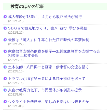
教育のほかの記事
成人年齢が18歳に、４月から改正民法が施行
(2022/3/29)
SＤGｓで観光地づくり、働き･遊び･学びを発信
(2022/3/22)
最後は「町人」に牛耳られた江戸時代の幕藩体制
(2022/3/22)
家庭教育支援条例案を提示―旭川家庭教育を支援する会
相談役 上松丈夫氏
(2022/3/18)
土木技師・八田與一と画家・伊東哲の交流を描く
(2022/3/15)
トラブルが増す第三者による精子提供を巡って
(2022/3/15)
家庭の教育力低下、市民団体が条例案を提示
(2022/3/08)
ウクライナ危機勃発、楽しめる春はいつ来るのか
(2022/3/08)