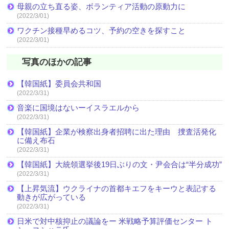
母親の立ち直る姿、ボランティア活動の原動力に
(2022/3/01)
ワクチン接種早めるコツ、予約の空きを探すこと
(2022/3/01)
写真のほかの記事
【韓国紙】委員会共和国
(2022/3/31)
音楽に国境はないーイスラエルから
(2022/3/31)
【韓国紙】企業が検察出身者招聘に出た理由 捜査活発化
に備え布石
(2022/3/31)
【韓国紙】大統領選挙後19日ぶりの文・尹会合は“半分成功”
(2022/3/31)
【上昇気流】ウクライナの首都キエフをキーウと表記する
動きが広がっている
(2022/3/31)
日米で対中核抑止の議論をー 米戦略予算評価センター ト