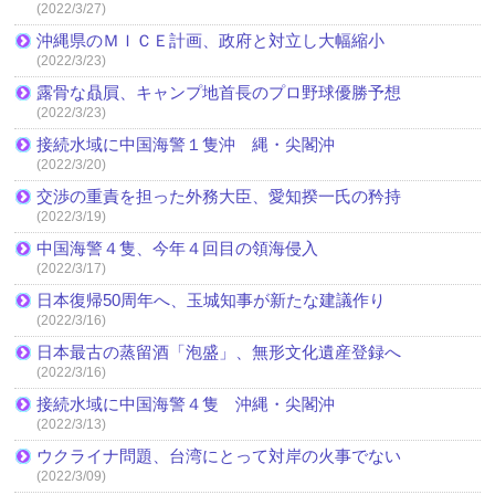
(2022/3/27)
沖縄県のＭＩＣＥ計画、政府と対立し大幅縮小
(2022/3/23)
露骨な贔屓、キャンプ地首長のプロ野球優勝予想
(2022/3/23)
接続水域に中国海警１隻沖 縄・尖閣沖
(2022/3/20)
交渉の重責を担った外務大臣、愛知揆一氏の矜持
(2022/3/19)
中国海警４隻、今年４回目の領海侵入
(2022/3/17)
日本復帰50周年へ、玉城知事が新たな建議作り
(2022/3/16)
日本最古の蒸留酒「泡盛」、無形文化遺産登録へ
(2022/3/16)
接続水域に中国海警４隻 沖縄・尖閣沖
(2022/3/13)
ウクライナ問題、台湾にとって対岸の火事でない
(2022/3/09)