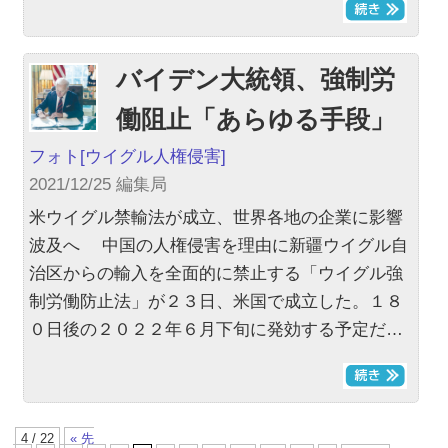
バイデン大統領、強制労
働阻止「あらゆる手段」
フォト
[ウイグル人権侵害]
2021/12/25 編集局
米ウイグル禁輸法が成立、世界各地の企業に影響
波及へ 中国の人権侵害を理由に新疆ウイグル自
治区からの輸入を全面的に禁止する「ウイグル強
制労働防止法」が２３日、米国で成立した。１８
０日後の２０２２年６月下旬に発効する予定だ…
4 / 22
« 先