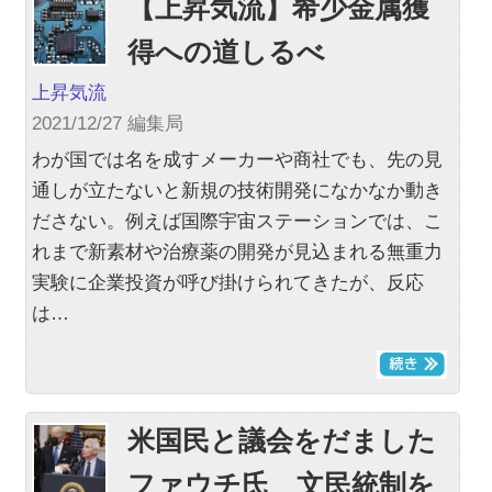
【上昇気流】希少金属獲
得への道しるべ
上昇気流
2021/12/27 編集局
わが国では名を成すメーカーや商社でも、先の見
通しが立たないと新規の技術開発になかなか動き
ださない。例えば国際宇宙ステーションでは、こ
れまで新素材や治療薬の開発が見込まれる無重力
実験に企業投資が呼び掛けられてきたが、反応
は…
米国民と議会をだました
ファウチ氏 文民統制を