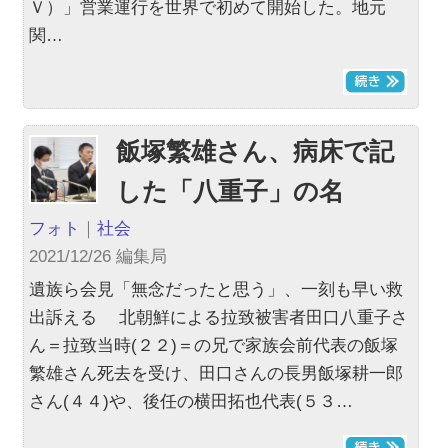
Ｖ）」営業運行を世界で初めて開始した。地元
関…
飯塚繁雄さん、病床で記
した「八重子」の名
フォト
｜
社会
2021/12/26 編集局
遺族ら会見「無念だったと思う」、一刻も早い救
出訴える 北朝鮮による拉致被害者田口八重子さ
ん＝拉致当時(２２)＝の兄で家族会前代表の飯塚
繁雄さん死去を受け、田口さんの長男飯塚耕一郎
さん(４４)や、後任の横田拓也代表(５３…