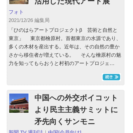
活用した現代アート展
フォト
2021/12/26 編集局
「ひのはらアートプロジェクトβ 芸術と自然と
東京」 東京都檜原村。首都東京の水源であり、
多くの木材を産出する。近年は、その自然の豊か
さから移住者が増えている。 そんな檜原村の魅
力を知ってもらおうと村初のアートプロジェ…
中国への外交ボイコット
より民主主義サミットに
矛先向くサンモニ
新聞 TV 週刊誌
｜
中国
[会員向け]