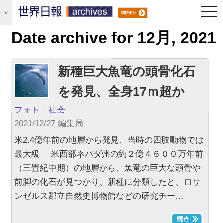
togg
＜
navi
Date archive for 12月, 2021
新種巨大魚竜の頭骨化石
を発見、全身17ｍ超か
フォト
｜
社会
2021/12/27 編集局
米2.4億年前の地層から発見、当時の四肢動物では
最大級 米西部ネバダ州の約２億４６００万年前
（三畳紀中期）の地層から、魚竜の巨大な頭骨や
前脚の化石が見つかり、新種に分類したと、ロサ
ンゼルス郡立自然史博物館などの研究チー…