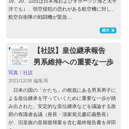
19、20、22日は日本海およびオホーツク海と太平
洋でも）、領空侵犯の恐れがある航空機に対し、
航空自衛隊の戦闘機が緊急…
【社説】皇位継承報告
男系維持への重要な一歩
写真
｜
社説
2021/12/26 編集局
日本の国の「かたち」の根底にある男系男子に
よる皇位継承を守っていくために重要な一歩が踏
み出された。安定的な皇位継承などを議論する政
府の有識者会議（座長・清家篤元慶応義塾長）
が、旧皇族の皇籍復帰案を含む最終報告書を岸田