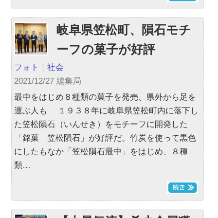
岐阜県笠松町、隕石モチ
ーフの菓子が好評
フォト
｜
社会
2021/12/27 編集局
最中をはじめ８種類の菓子を発売、県外から足を
運ぶ人も １９３８年に岐阜県笠松町内に落下し
た笠松隕石（いんせき）をモチーフに開発した
「銘菓 笠松隕石」が好評だ。竹炭を使って黒色
にしたもなか「笠松隕石最中」をはじめ、８種
類…