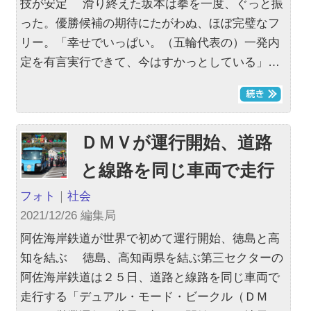
技が安定 滑り終えた坂本は拳を一度、ぐっと振
った。優勝候補の期待にたがわぬ、ほぼ完璧なフ
リー。「幸せでいっぱい。（五輪代表の）一発内
定を有言実行できて、今はすかっとしている」…
ＤＭＶが運行開始、道路
と線路を同じ車両で走行
フォト
｜
社会
2021/12/26 編集局
阿佐海岸鉄道が世界で初めて運行開始、徳島と高
知を結ぶ 徳島、高知両県を結ぶ第三セクターの
阿佐海岸鉄道は２５日、道路と線路を同じ車両で
走行する「デュアル・モード・ビークル（ＤＭ