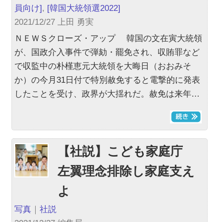
員向け]
,
[韓国大統領選2022]
2021/12/27 上田 勇実
ＮＥＷＳクローズ・アップ 韓国の文在寅大統領
が、国政介入事件で弾劾・罷免され、収賄罪など
で収監中の朴槿恵元大統領を大晦日（おおみそ
か）の今月31日付で特別赦免すると電撃的に発表
したことを受け、政界が大揺れだ。赦免は来年…
【社説】こども家庭庁
左翼理念排除し家庭支え
よ
写真
｜
社説