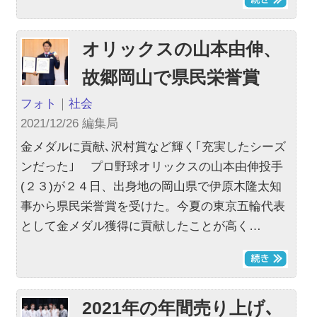
オリックスの山本由伸、
故郷岡山で県民栄誉賞
フォト
｜
社会
2021/12/26 編集局
金メダルに貢献､沢村賞など輝く｢充実したシーズ
ンだった｣ プロ野球オリックスの山本由伸投手
(２３)が２４日、出身地の岡山県で伊原木隆太知
事から県民栄誉賞を受けた。今夏の東京五輪代表
として金メダル獲得に貢献したことが高く…
2021年の年間売り上げ､