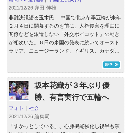
2021/12/26 窪田 伸雄
非難決議語る玉木氏 中国で北京冬季五輪が来年
２月４日に開幕するのを前に、人権侵害を理由に
閣僚などを派遣しない「外交ボイコット」の動き
が相次いだ。６日の米国の発表に続いてオースト
ラリア、ニュージーランド、イギリス、カナダ…
坂本花織が３年ぶり優
勝、有言実行で五輪へ
フォト
｜
社会
2021/12/26 編集局
「すかっとしている」、心肺機能強化し後半も演