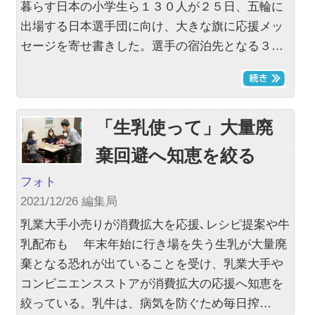
暮らす日本の小学生ら１３０人が２５日、五輪に
出場する日本選手団に向け、大きな旗に応援メッ
セージを寄せ書きした。選手の宿泊先となる３…
「生乳使って」大量廃
棄回避へ知恵を絞る
フォト
2021/12/26 編集局
乳業大手小売りが消費拡大を応援､レシピ提案や牛
乳配布も 年末年始に行き場を失う生乳が大量廃
棄となる恐れが出ていることを受け、乳業大手や
コンビニエンスストアが消費拡大の応援へ知恵を
絞っている。乳牛は、病気を防ぐため毎日搾…