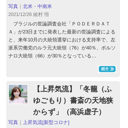
写真
｜
北米・中南米
2021/12/26 綾村 悟
ブラジルの世論調査会社「ＰＯＤＥＲＤＡＴ
Ａ」が23日までに発表した最新の世論調査による
と、来年10月の大統領選挙における支持率で、左
派系労働党のルラ元大統領（76）が40％、ボルソ
ナロ大統領（66）が30％となっている…
【上昇気流】「冬籠（ふ
ゆごもり）書斎の天地狭
からず」（高浜虚子）
写真
｜
上昇気流
[新型コロナ]