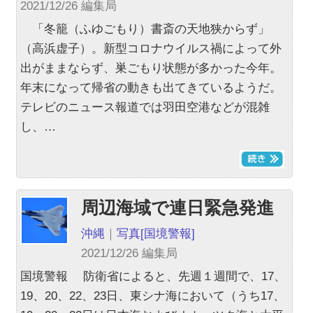
2021/12/26 編集局
「冬籠（ふゆごもり）書斎の天地狭からず」
（高浜虚子）。新型コロナウイルス禍によって外
出がままならず、巣ごもり状態が多かった今年。
年末になって帰省の動きも出てきているようだ。
テレビのニュース報道では羽田空港などが混雑
し、…
周辺海域で連日緊急発進
沖縄
｜
写真
[国境警報]
2021/12/26 編集局
国境警報 防衛省によると、先週１週間で、17、
19、20、22、23日、東シナ海において（うち17、