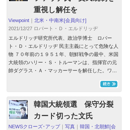
重視し解任を
Viewpoint
｜
北米・中南米
[会員向け]
2021/12/27 ロバート・Ｄ・エルドリッヂ
エルドリッヂ研究所代表、政治学博士 ロバー
ト・Ｄ・エルドリッヂ 民主主義にとって危険な人
物 ７０年前の１９５１年、朝鮮戦争の最中、米国
大統領のハリー・Ｓ・トルーマンは、指揮官の元
帥ダグラス・Ａ・マッカーサーを解任した。ワ…
韓国大統領選 保守分裂
カード切った文氏
NEWSクローズ･アップ
｜
写真
｜
韓国・北朝鮮
[会