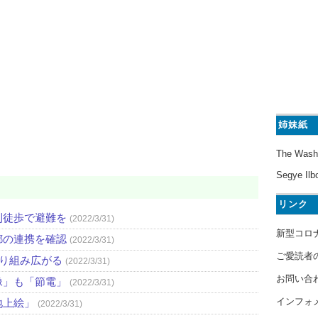
姉妹紙
The Wash
Segye Ilb
リンク
則徒歩で避難を
(2022/3/31)
新型コロ
都の連携を確認
(2022/3/31)
ご愛読者
取り組み広がる
(2022/3/31)
お問い合
像」も「節電」
(2022/3/31)
インフォ
地上絵」
(2022/3/31)