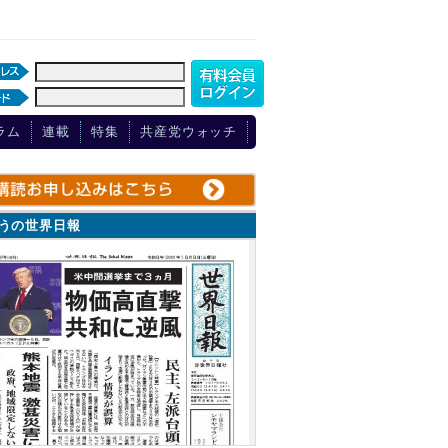
ラム
連載
特集
共産党ウォッチ
ょうの世界日報