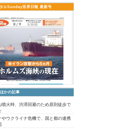
タルSunday世界日報 最新号
ほかの記事
山噴火時、渋滞回避のため原則徒歩で
を
ナやウクライナ危機で、国と都の連携
認