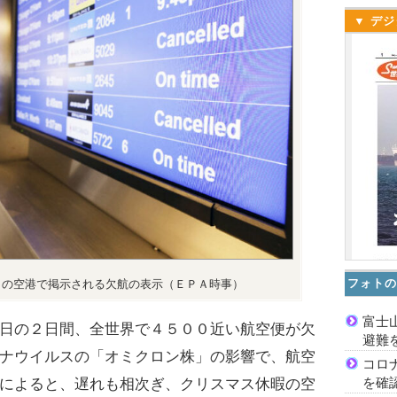
▼ デジ
フォトの
コの空港で掲示される欠航の表示（ＥＰＡ時事）
富士
日の２日間、全世界で４５００近い航空便が欠
避難
ナウイルスの「オミクロン株」の影響で、航空
コロ
を確
によると、遅れも相次ぎ、クリスマス休暇の空