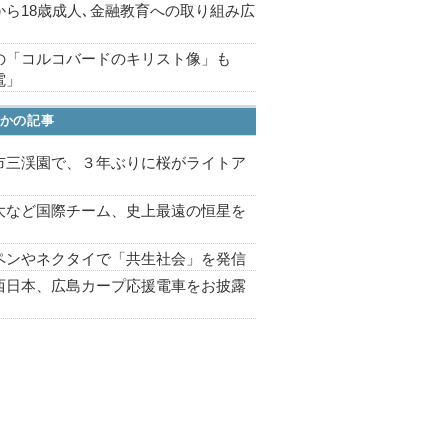
から18歳成人､金融教育への取り組み広
の「コルコバードのキリスト像」も
電」
かの記事
市三渓園で、３年ぶりに桜がライトア
プ
大など国際チーム、史上最遠の恒星を
ペンやネクタイで「共生社会」を発信
西日本、広島カープ応援電車をお披露