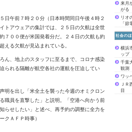
来月
がる
リオ
５日午前７時２０分（日本時間同日午後４時２
「節
イトアウェアの集計では、２５日の欠航は全世
社会のほ
約７００便が米国発着分だ。２４日の欠航も約
超える欠航が見込まれている。
横浜
ッ
ろん、地上のスタッフに至るまで、コロナ感染
千葉
迫られる隔離が航空各社の運航を圧迫してい
観測
ワッ
ＪＲ
目
声明を出し「米全土を襲った今週のオミクロン
る職員を直撃した」と説明。「空港へ向かう前
知らせしたい」と述べ、再予約の調整に全力を
ークＡＦＰ時事）