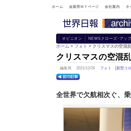
ホーム
会員用ＭＹページ
会社案内
ネ
オピニオン
NEWSクローズ･アッ
ホーム
>
フォト
> クリスマスの空混
クリスマスの空混
編集局 2021/12/26
フォト
[新型コロ
全世界で欠航相次ぐ、