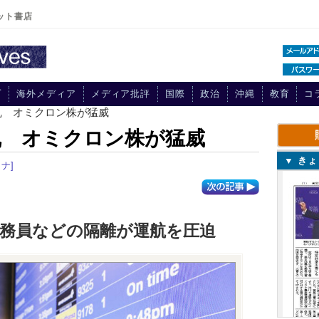
ット書店
プ
海外メディア
メディア批評
国際
政治
沖縄
教育
コ
乱 オミクロン株が猛威
乱 オミクロン株が猛威
▼ き
ナ]
乗務員などの隔離が運航を圧迫