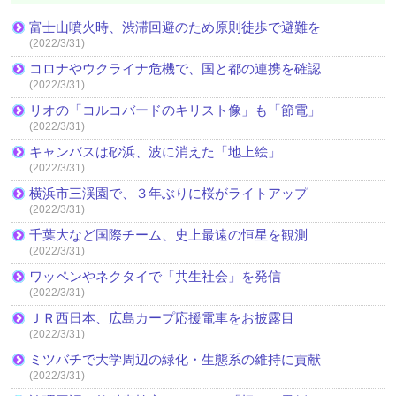
富士山噴火時、渋滞回避のため原則徒歩で避難を
(2022/3/31)
コロナやウクライナ危機で、国と都の連携を確認
(2022/3/31)
リオの「コルコバードのキリスト像」も「節電」
(2022/3/31)
キャンバスは砂浜、波に消えた「地上絵」
(2022/3/31)
横浜市三渓園で、３年ぶりに桜がライトアップ
(2022/3/31)
千葉大など国際チーム、史上最遠の恒星を観測
(2022/3/31)
ワッペンやネクタイで「共生社会」を発信
(2022/3/31)
ＪＲ西日本、広島カープ応援電車をお披露目
(2022/3/31)
ミツバチで大学周辺の緑化・生態系の維持に貢献
(2022/3/31)