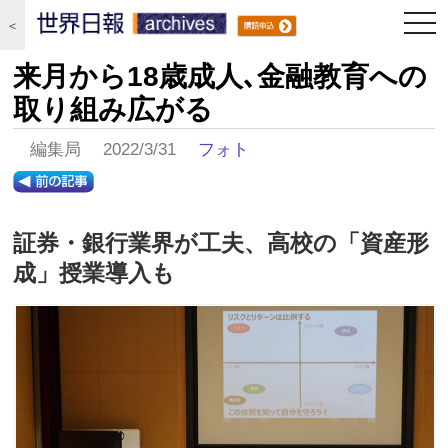
togg
＜
navi
来月から18歳成人､金融教育への
取り組み広がる
編集局 2022/3/31
フォト
証券・銀行業界が工夫、高校の「資産形
成」授業導入も