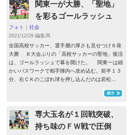
関東一が大勝、「聖地」
を彩るゴールラッシュ
フォト
｜
社会
2021/12/29 編集局
全国高校サッカー、選手層の厚さも見せつけ６発
大勝 ８大会ぶりの「高校サッカーの聖地」復活
は、ゴールラッシュで幕を開けた。 関東一は細
かいパスワークで相手陣内へ攻め込む。前半１３
分、右ＣＫのこぼれ球を押し込んだのは若松…
専大玉名が１回戦突破、
持ち味のＦＷ戦で圧倒