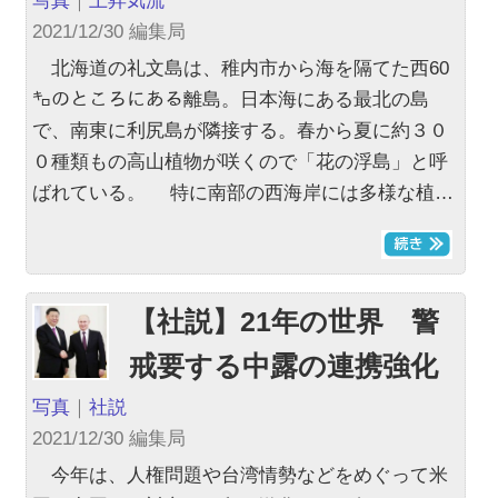
写真
｜
上昇気流
2021/12/30 編集局
北海道の礼文島は、稚内市から海を隔てた西60
㌔のところにある離島。日本海にある最北の島
で、南東に利尻島が隣接する。春から夏に約３０
０種類もの高山植物が咲くので「花の浮島」と呼
ばれている。 特に南部の西海岸には多様な植…
【社説】21年の世界 警
戒要する中露の連携強化
写真
｜
社説
2021/12/30 編集局
今年は、人権問題や台湾情勢などをめぐって米