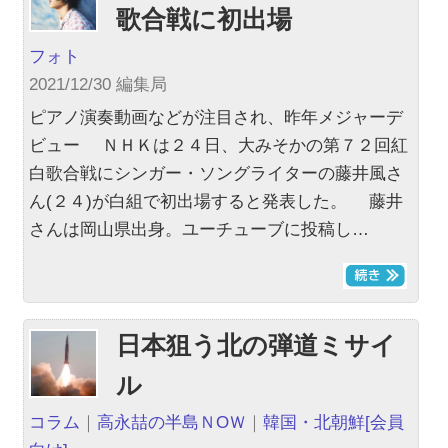
歌合戦に初出場
フォト
2021/12/30 編集局
ピアノ演奏動画などが注目され、昨年メジャーデ
ビュー ＮＨＫは２４日、大みそかの第７２回紅
白歌合戦にシンガー・ソングライターの藤井風さ
ん(２４)が白組で初出場すると発表した。 藤井
さんは岡山県出身。ユーチューブに投稿し…
日本狙う北の弾道ミサイ
ル
コラム
｜
高永喆の半島ＮOＷ
｜
韓国・北朝鮮
[会員