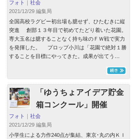
フォト
｜
社会
2021/12/29 編集局
全国高校ラグビー初出場も臆せず、ひたむきに縦
突進 創部１３年目で初めてたどり着いた花園。
専大玉名は臆することなく持ち味のＦＷ戦で実力
を発揮した。 プロップ小川は「花園で絶対１勝
することを目標にやってきた。成果が出てう…
「ゆうちょアイデア貯金
箱コンクール」開催
フォト
｜
社会
2021/12/29 編集局
小学生による力作240点が集結、東京･丸の内ＫＩ