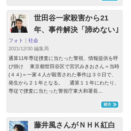
世田谷一家殺害から21
年、事件解決「諦めない｣
フォト
｜
社会
2021/12/30 編集局
通算11年専従捜査に当たった警視、情報提供を呼
び掛け 東京都世田谷区で宮沢みきおさん＝当時
(４４)＝一家４人が殺害された事件は３０日で、
発生から２１年となる。 通算１１年にわたり、
専従で捜査に当たった警視庁東大和署長…
藤井風さんがＮＨＫ紅白