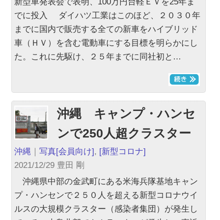
新型車発表会で表明、100万円台軽ＥＶを25年ま
でに投入 ダイハツ工業はこのほど、２０３０年
までに国内で販売する全ての新車をハイブリッド
車（ＨＶ）を含む電動車にする目標を明らかにし
た。これに先駆け、２５年までに同社初と…
沖縄 キャンプ・ハンセ
ンで250人超クラスター
沖縄
｜
写真
[会員向け]
,
[新型コロナ]
2021/12/29 豊田 剛
沖縄県中部の金武町にある米海兵隊基地キャン
プ・ハンセンで２５０人を超える新型コロナウイ
ルスの大規模クラスター（感染者集団）が発生し