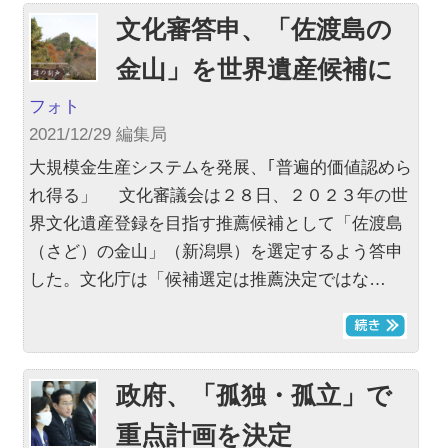
文化審答申、「佐渡島の
金山」を世界遺産候補に
フォト
2021/12/29 編集局
大規模金生産システムを発展、｢普遍的価値認めら
れ得る」 文化審議会は２８日、２０２３年の世
界文化遺産登録を目指す推薦候補として「佐渡島
（さど）の金山」（新潟県）を選定するよう答申
した。文化庁は「候補選定は推薦決定ではな…
政府、「孤独・孤立」で
重点計画を決定