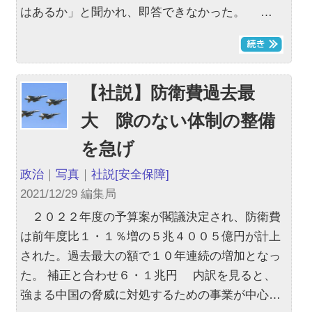
はあるか」と聞かれ、即答できなかった。 …
【社説】防衛費過去最
大 隙のない体制の整備
を急げ
政治
｜
写真
｜
社説
[安全保障]
2021/12/29 編集局
２０２２年度の予算案が閣議決定され、防衛費
は前年度比１・１％増の５兆４００５億円が計上
された。過去最大の額で１０年連続の増加となっ
た。 補正と合わせ６・１兆円 内訳を見ると、
強まる中国の脅威に対処するための事業が中心…