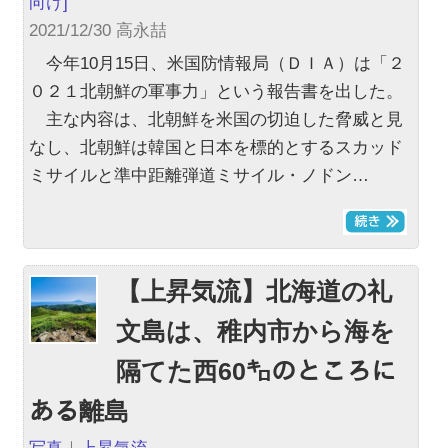
向け]
2021/12/30 高永喆
今年10月15日、米国防情報局（ＤＩＡ）は「２
０２１北朝鮮の軍事力」という報告書を出した。
主な内容は、北朝鮮を米国の切迫した脅威と見
なし、北朝鮮は韓国と日本を標的とするスカッド
ミサイルと準中距離弾道ミサイル・ノドン…
【上昇気流】北海道の礼
文島は、稚内市から海を
隔てた西60㌔のところに
ある離島