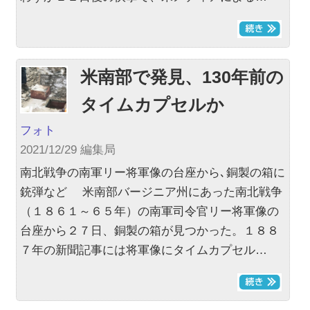
米南部で発見、130年前の
タイムカプセルか
フォト
2021/12/29 編集局
南北戦争の南軍リー将軍像の台座から､銅製の箱に
銃弾など 米南部バージニア州にあった南北戦争
（１８６１～６５年）の南軍司令官リー将軍像の
台座から２７日、銅製の箱が見つかった。１８８
７年の新聞記事には将軍像にタイムカプセル…