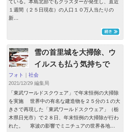
ている。本島北部でもクラスターが発生し、直近
１週間（２５日現在）の人口１０万人当たりの
新…
雪の首里城を大掃除、ウ
イルスも払う気持ちで
フォト
｜
社会
2021/12/29 編集局
「東武ワールドスクウェア」で年末恒例の大掃除
を実施 世界中の有名な建造物を２５分の１の大
きさで再現した「東武ワールドスクウェア」（栃
木県日光市）で２８日、年末恒例の大掃除が行わ
れた。 寒波の影響でミニチュアの世界各地…