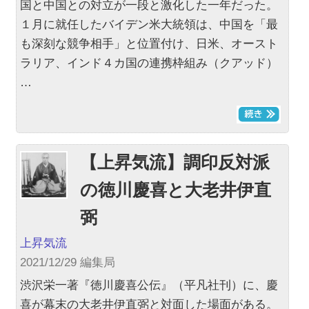
国と中国との対立が一段と激化した一年だった。
１月に就任したバイデン米大統領は、中国を「最
も深刻な競争相手」と位置付け、日米、オースト
ラリア、インド４カ国の連携枠組み（クアッド）
…
【上昇気流】調印反対派
の徳川慶喜と大老井伊直
弼
上昇気流
2021/12/29 編集局
渋沢栄一著『徳川慶喜公伝』（平凡社刊）に、慶
喜が幕末の大老井伊直弼と対面した場面がある。