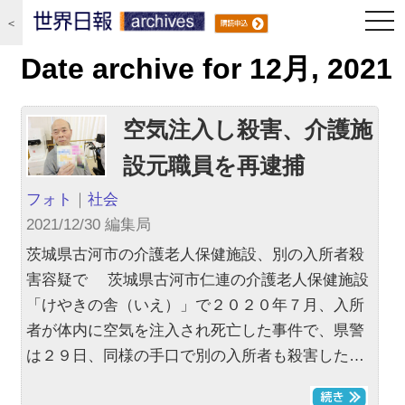
togg
＜
navi
Date archive for 12月, 2021
空気注入し殺害、介護施
設元職員を再逮捕
フォト
｜
社会
2021/12/30 編集局
茨城県古河市の介護老人保健施設、別の入所者殺
害容疑で 茨城県古河市仁連の介護老人保健施設
「けやきの舎（いえ）」で２０２０年７月、入所
者が体内に空気を注入され死亡した事件で、県警
は２９日、同様の手口で別の入所者も殺害した…