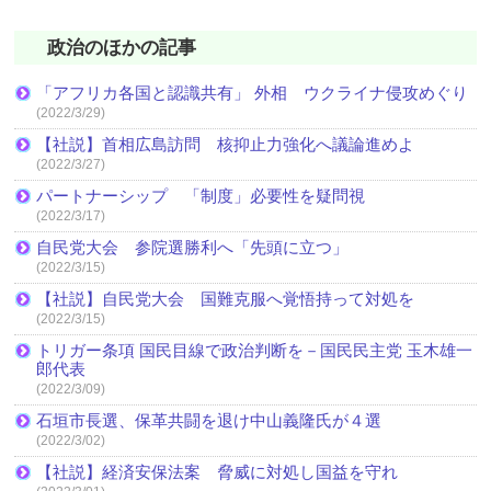
政治のほかの記事
「アフリカ各国と認識共有」 外相 ウクライナ侵攻めぐり
(2022/3/29)
【社説】首相広島訪問 核抑止力強化へ議論進めよ
(2022/3/27)
パートナーシップ 「制度」必要性を疑問視
(2022/3/17)
自民党大会 参院選勝利へ「先頭に立つ」
(2022/3/15)
【社説】自民党大会 国難克服へ覚悟持って対処を
(2022/3/15)
トリガー条項 国民目線で政治判断を－国民民主党 玉木雄一
郎代表
(2022/3/09)
石垣市長選、保革共闘を退け中山義隆氏が４選
(2022/3/02)
【社説】経済安保法案 脅威に対処し国益を守れ