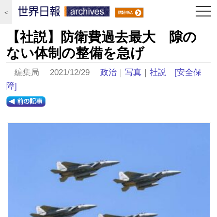
togg
＜
navi
【社説】防衛費過去最大 隙の
ない体制の整備を急げ
編集局 2021/12/29
政治
｜
写真
｜
社説
[安全保
障]