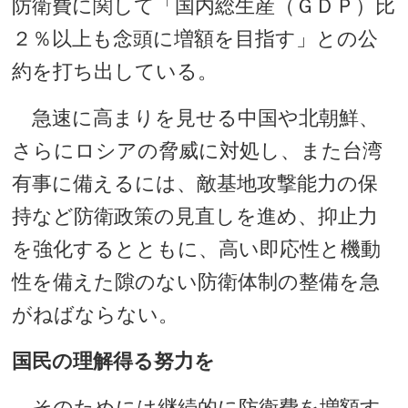
防衛費に関して「国内総生産（ＧＤＰ）比
２％以上も念頭に増額を目指す」との公
約を打ち出している。
急速に高まりを見せる中国や北朝鮮、
さらにロシアの脅威に対処し、また台湾
有事に備えるには、敵基地攻撃能力の保
持など防衛政策の見直しを進め、抑止力
を強化するとともに、高い即応性と機動
性を備えた隙のない防衛体制の整備を急
がねばならない。
国民の理解得る努力を
そのためには継続的に防衛費を増額す