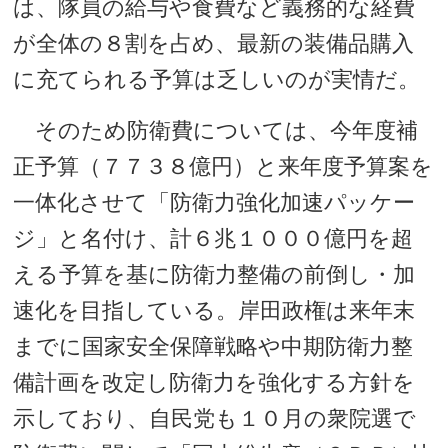
は、隊員の給与や食費など義務的な経費
が全体の８割を占め、最新の装備品購入
に充てられる予算は乏しいのが実情だ。
そのため防衛費については、今年度補
正予算（７７３８億円）と来年度予算案を
一体化させて「防衛力強化加速パッケー
ジ」と名付け、計６兆１０００億円を超
える予算を基に防衛力整備の前倒し・加
速化を目指している。岸田政権は来年末
までに国家安全保障戦略や中期防衛力整
備計画を改定し防衛力を強化する方針を
示しており、自民党も１０月の衆院選で