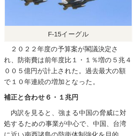
F-15イーグル
２０２２年度の予算案が閣議決定さ
れ、防衛費は前年度比１・１％増の５兆４
００５億円が計上された。過去最大の額
で１０年連続の増加となった。
補正と合わせ６・１兆円
内訳を見ると、強まる中国の脅威に対
処するための事業が中心で、中国、台湾
に近い南西諸島の防衛体制強化を目的