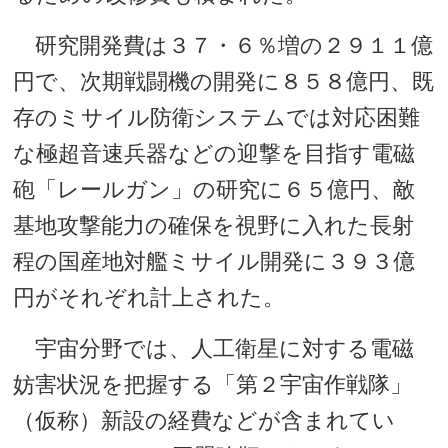
研究開発費は３７・６％増の２９１１億
円で、次期戦闘機の開発に８５８億円、既
存のミサイル防衛システムでは対応困難
な極超音速兵器などの迎撃を目指す電磁
砲「レールガン」の研究に６５億円、敵
基地攻撃能力の確保を視野に入れた長射
程の国産地対艦ミサイル開発に３９３億
円がそれぞれ計上された。
宇宙分野では、人工衛星に対する電磁
妨害状況を把握する「第２宇宙作戦隊」
（仮称）新設の経費などが含まれてい