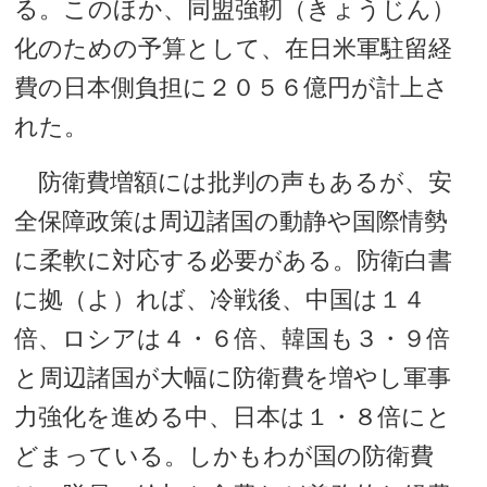
る。このほか、同盟強靭（きょうじん）
化のための予算として、在日米軍駐留経
費の日本側負担に２０５６億円が計上さ
れた。
防衛費増額には批判の声もあるが、安
全保障政策は周辺諸国の動静や国際情勢
に柔軟に対応する必要がある。防衛白書
に拠（よ）れば、冷戦後、中国は１４
倍、ロシアは４・６倍、韓国も３・９倍
と周辺諸国が大幅に防衛費を増やし軍事
力強化を進める中、日本は１・８倍にと
どまっている。しかもわが国の防衛費