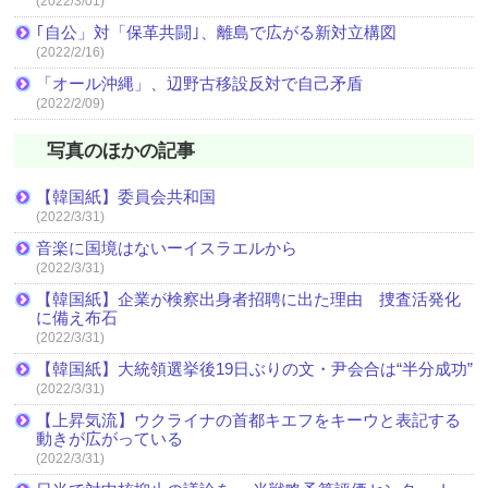
(2022/3/01)
｢自公」対「保革共闘｣、離島で広がる新対立構図
(2022/2/16)
「オール沖縄」、辺野古移設反対で自己矛盾
(2022/2/09)
写真のほかの記事
【韓国紙】委員会共和国
(2022/3/31)
音楽に国境はないーイスラエルから
(2022/3/31)
【韓国紙】企業が検察出身者招聘に出た理由 捜査活発化
に備え布石
(2022/3/31)
【韓国紙】大統領選挙後19日ぶりの文・尹会合は“半分成功”
(2022/3/31)
【上昇気流】ウクライナの首都キエフをキーウと表記する
動きが広がっている
(2022/3/31)