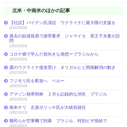
北米・中南米のほかの記事
【社説】バイデン氏演説 ウクライナに最大限の支援を
(2022/3/28)
過去の奴隷貿易で謝罪要求 ジャマイカ 英王子夫妻が訪
問
(2022/3/24)
コロナ禍で学んだ前向きな発想ーブラジルから
(2022/3/24)
露のウクライナ侵攻受け オリガルヒと関係解消の動き
(2022/3/24)
フジモリ氏を釈放へ ペルー
(2022/3/19)
アマゾン熱帯雨林 ２月も記録的な消失 ブラジル
(2022/3/15)
南米チリ 左派ボリッチ氏が大統領就任
(2022/3/13)
難民らが空軍機で到着 ブラジル、特別ビザ発給で
(2022/3/12)