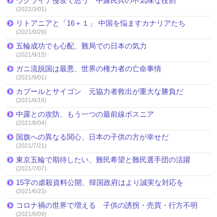
ウクライナ侵攻で思う 中露民兵の不気味な役割
(2022/3/01)
リトアニアと「16＋１」 中国を悩ますカナリアたち
(2021/9/29)
五輪成功でも心配、難局での日本の気力
(2021/9/15)
ガニ流脱国は最悪、世界の権力者の亡命事情
(2021/9/01)
カブールとサイゴン 元協力者救出が重大な勝負だ
(2021/8/18)
中露との攻防、もう一つの最前線ボスニア
(2021/8/04)
国旗への異なる関心、日本の子供の方が幸せだ
(2021/7/21)
東京五輪で期待したい、難民希望と難民選手団の活躍
(2021/7/07)
15字の虐殺資料公開、韓国政府はより誠実な対応を
(2021/6/23)
コロナ禍の世界で増える 子供の誘拐・売買・行方不明
(2021/6/09)