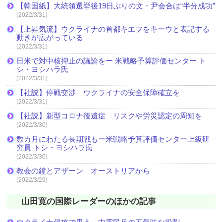
【韓国紙】大統領選挙後19日ぶりの文・尹会合は“半分成功”
(2022/3/31)
【上昇気流】ウクライナの首都キエフをキーウと表記する
動きが広がっている
(2022/3/31)
日米で対中核抑止の議論をー 米戦略予算評価センター ト
シ・ヨシハラ氏
(2022/3/31)
【社説】停戦交渉 ウクライナの安全保障確立を
(2022/3/31)
【社説】新型コロナ後遺症 リスクや労災認定の周知を
(2022/3/30)
数カ月にわたる長期戦もー米戦略予算評価センター上級研
究員 トシ・ヨシハラ氏
(2022/3/30)
教会の鐘とアザーン オーストリアから
(2022/3/29)
山田寛の国際レーダーのほかの記事