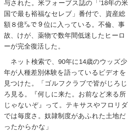
与された。米フォーブス誌の「’18年の米
国で最も裕福なセレブ」番付で、資産総
額８億㌦で９位に入っている。不倫、事
故、けが、薬物で数年間低迷したヒーロ
ーが完全復活した。
ネット検索で、90年に14歳のウッズ少
年が人種差別体験を語っているビデオを
見つけた。「ゴルフクラブで皆がじろじ
ろ見る。『何しに来た。お前など来る所
じゃないぞ』って。テキサスやフロリダ
では毎度さ。奴隷制度があふれた土地だ
ったからかな」