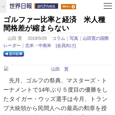
togg
＜
navi
ゴルファー比率と経済 米人種
間格差が縮まらない
山田 寛 2019/5/29
コラム
｜
写真
｜
山田寛の国際
レーダー
｜
北米・中南米
[会員向け]
先月、ゴルフの祭典、マスターズ・ト
ーナメントで14年ぶり５度目の優勝をし
たタイガー・ウッズ選手は今月、トラン
プ大統領から民間人への最高の勲章を授