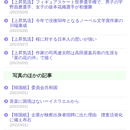
【上昇気流】フィギュアスケート世界選手権で、男子の宇
野昌磨選手、女子の坂本花織選手が初優勝
(2022/3/29)
【上昇気流】今年で没後50年となるノーベル文学賞作家の
川端康成
(2022/3/28)
【上昇気流】桜に対する日本人の思いが強い
(2022/3/27)
【上昇気流】作家の司馬遼太郎は高田屋嘉兵衛の生涯を
『菜の花の沖』で描く
(2022/3/26)
写真のほかの記事
【韓国紙】委員会共和国
(2022/3/31)
音楽に国境はないーイスラエルから
(2022/3/31)
【韓国紙】企業が検察出身者招聘に出た理由 捜査活発化
に備え布石
(2022/3/31)