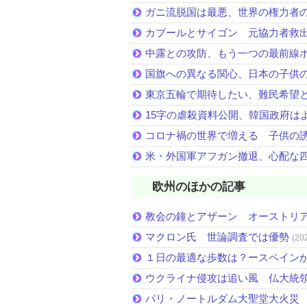
ガニ流脱国は最悪、世界の権力者
カブールとサイゴン 元協力者救
中露との攻防、もう一つの最前線
国旗への異なる関心、日本の子供
東京五輪で期待したい、難民希望
15字の虐殺資料公開、韓国政府は
コロナ禍の世界で増える 子供の
米・外国軍アフガン撤退、心配な
欧州のほかの記事
教会の鐘とアザーン オーストリ
マクロン氏 世論調査では優勢
(20
１日の最適な歩数は？ースペイン
ウクライナ侵攻は追い風 仏大統
パリ・ノートルダム大聖堂大火災