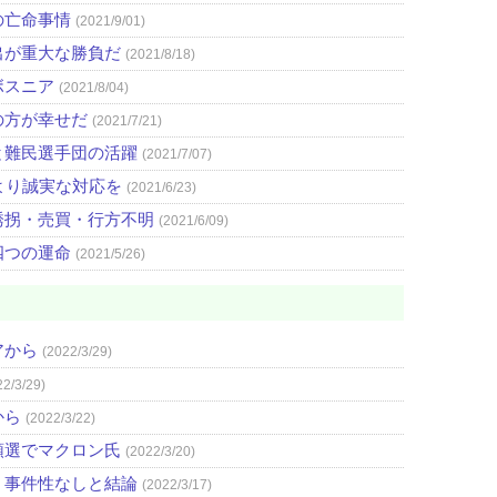
の亡命事情
(2021/9/01)
出が重大な勝負だ
(2021/8/18)
ボスニア
(2021/8/04)
の方が幸せだ
(2021/7/21)
と難民選手団の活躍
(2021/7/07)
より誠実な対応を
(2021/6/23)
誘拐・売買・行方不明
(2021/6/09)
四つの運命
(2021/5/26)
アから
(2022/3/29)
22/3/29)
から
(2022/3/22)
領選でマクロン氏
(2022/3/20)
 事件性なしと結論
(2022/3/17)