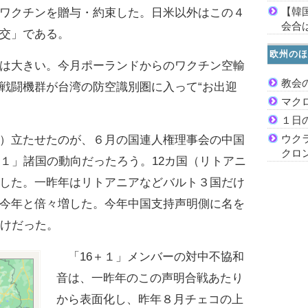
【韓
ワクチンを贈与・約束した。日米以外はこの４
会合は
交」である。
欧州のほ
は大きい。今月ポーランドからのワクチン空輸
教会
戦闘機群が台湾の防空識別圏に入って“お出迎
マク
１日
ウク
）立たせたのが、６月の国連人権理事会の中国
クロ
＋１」諸国の動向だったろう。12カ国（リトアニ
した。一昨年はリトアニアなどバルト３国だけ
今年と倍々増した。今年中国支持声明側に名を
だけだった。
「16＋１」メンバーの対中不協和
音は、一昨年のこの声明合戦あたり
から表面化し、昨年８月チェコの上