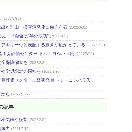
ら
(2022/3/31)
に出た理由 捜査活発化に備え布石
(2022/3/31)
文・尹会合は“半分成功”
(2022/3/31)
エフをキーウと表記する動きが広がっている
(2022/3/31)
略予算評価センター トシ・ヨシハラ氏
(2022/3/31)
安全保障確立を
(2022/3/31)
クや労災認定の周知を
(2022/3/30)
算評価センター上級研究員 トシ・ヨシハラ氏
アから
(2022/3/29)
の記事
の不気味な役割
(2022/3/01)
の気力
(2021/9/15)