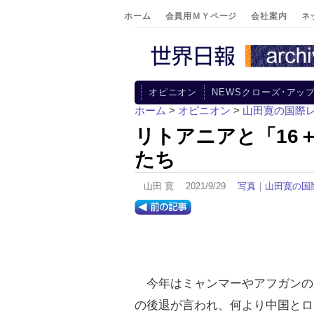
ホーム
会員用ＭＹページ
会社案内
ネ
オピニオン
NEWSクローズ･アッ
ホーム
>
オピニオン
>
山田寛の国際
リトアニアと「16
たち
山田 寛 2021/9/29
写真
｜
山田寛の国
今年はミャンマーやアフガンの歴
の後退が言われ、何より中国とロ