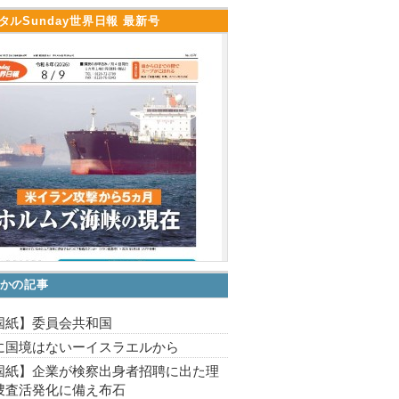
タルSunday世界日報 最新号
かの記事
国紙】委員会共和国
に国境はないーイスラエルから
国紙】企業が検察出身者招聘に出た理
捜査活発化に備え布石