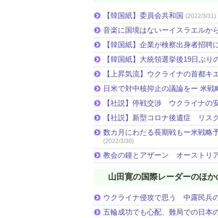
【韓国紙】委員会共和国
(2022/3/31)
音楽に国境はないーイスラエルか
【韓国紙】企業が検察出身者招聘
【韓国紙】大統領選挙後19日ぶりの
【上昇気流】ウクライナの首都キ
日米で対中核抑止の議論をー 米戦
【社説】停戦交渉 ウクライナの
【社説】新型コロナ後遺症 リス
数カ月にわたる長期戦もー米戦略予
(2022/3/30)
教会の鐘とアザーン オーストリ
山田寛の国際レーダーのほか
ウクライナ侵攻で思う 中露民兵
五輪成功でも心配、難局での日本