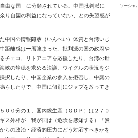
「自由な国」に分類されている。中国批判派に
ソーシャ
も余り自国の利益になっていない、との失望感が
た中国の情報隠蔽（いんぺい）体質と台湾いじ
中距離感は一層強まった。批判派の国の政府や
るチェコ、リトアニアを応援したり、台湾の世
海峡の静穏を求める決議、ウイグルの状況をジ
採択したり、中国企業の参入を拒否し、中露の
鳴らしたりで、中国に個別にジャブを放ってき
５００分の１、国内総生産（ＧＤＰ）は２７０
ギス外相が「我が国は（危険を感知する）『炭
からの政治・経済的圧力にどう対応すべきかを