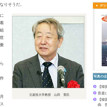
なりそうだ。
▼ デジ
に
着
組
世
乗
ら
写真のほ
作
【韓
音楽
元嘉悦大学教授 山田 寛氏
月
【韓
ス
由 