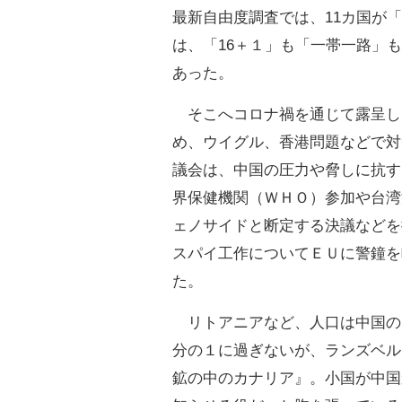
最新自由度調査では、11カ国が
は、「16＋１」も「一帯一路」
あった。
そこへコロナ禍を通じて露呈し
め、ウイグル、香港問題などで対
議会は、中国の圧力や脅しに抗す
界保健機関（ＷＨＯ）参加や台湾
ェノサイドと断定する決議などを
スパイ工作についてＥＵに警鐘を
た。
リトアニアなど、人口は中国の
分の１に過ぎないが、ランズベル
鉱の中のカナリア』。小国が中国