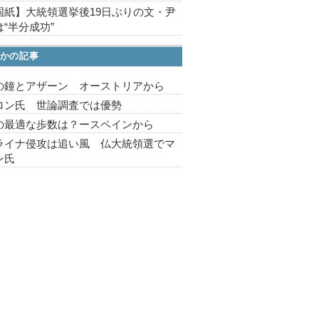
国紙】大統領選挙後19日ぶりの文・尹
“半分成功”
かの記事
の鐘とアザーン オーストリアから
ロン氏 世論調査では優勢
の最適な歩数は？ースペインから
ライナ侵攻は追い風 仏大統領選でマ
ン氏