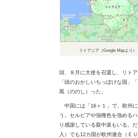
リトアニア（Google Mapより）
頭、８月に大使を召還し、リトア
「頭のおかしいちっぽけな国」「
罵（ののし）った。
中国には「16＋１」で、欧州に
う。セルビアや強権色を強めるハ
り感謝している親中派もいる。だ
入）でも12カ国が欧州連合（Ｅ