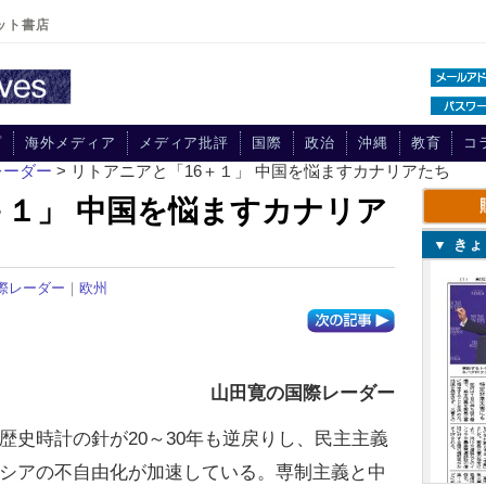
ット書店
プ
海外メディア
メディア批評
国際
政治
沖縄
教育
コ
レーダー
> リトアニアと「16＋１」 中国を悩ますカナリアたち
＋１」 中国を悩ますカナリア
▼ き
際レーダー
｜
欧州
山田寛の国際レーダー
史時計の針が20～30年も逆戻りし、民主主義
シアの不自由化が加速している。専制主義と中