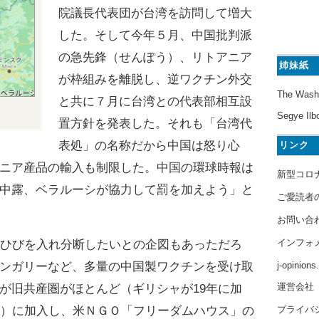
院議長代表団が台湾を訪問して増大
した。そして今年５月、中国批判派
の急先鋒（せんぽう）、リトアニア
姉妹紙
が枠組みを離脱し、逆ワクチン外交
The Wash
と共に７月に台湾との代表部相互設
Segye Ilb
置方針を発表した。それも「台湾代
表処」の名称だから中国は怒り心
リンク
ニア産品の輸入も制限した。中国の環球時報は
新型コロ
中露、ベラルーシが協力して罰を加えよう」と
ご愛読者
お問い合
インフォ
ひびを入れ分断したいとの企図もあっただろ
j-opinion
ンガリーなど、多量の中国製ワクチンを受け取
運営会社
が旧共産圏がほとんど（ギリシャが19年に加
プライバ
Ｕ）に加入し、米ＮＧＯ「フリーダムハウス」の