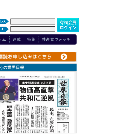
ラム
連載
特集
共産党ウォッチ
ょうの世界日報