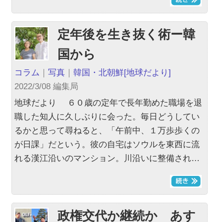
定年後を生き抜く術ー韓
国から
コラム
｜
写真
｜
韓国・北朝鮮
[地球だより]
2022/3/08 編集局
地球だより ６０歳の定年で長年勤めた職場を退
職した知人に久しぶりに会った。毎日どうしてい
るかと思って尋ねると、「午前中、１万歩歩くの
が日課」だという。彼の自宅はソウルを東西に流
れる漢江沿いのマンション。川沿いに整備され…
政権交代か継続か あす