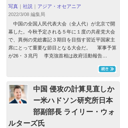
写真
｜
社説
｜
アジア・オセアニア
2022/3/08 編集局
中国の全国人民代表大会（全人代）が北京で開
幕した。今秋予定される５年に１度の共産党大会
で、異例の党総書記３期目を目指す習近平国家主
席にとって重要な節目となる大会だ。 軍事予算
が26・３兆円 李克強首相は政府活動報告…
中国 侵攻の計算見直しか
ー米ハドソン研究所日本
部副部長 ライリー・ウォ
ルターズ氏