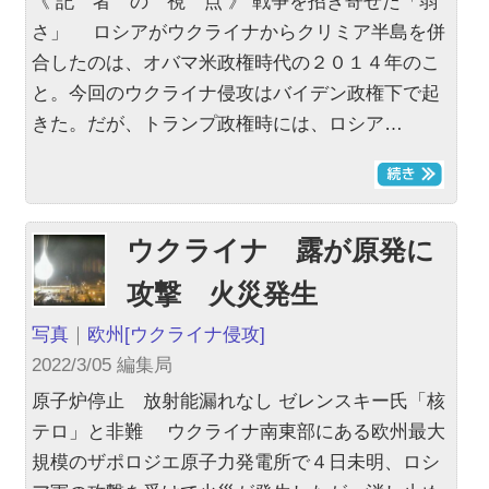
《 記 者 の 視 点 》 戦争を招き寄せた「弱
さ」 ロシアがウクライナからクリミア半島を併
合したのは、オバマ米政権時代の２０１４年のこ
と。今回のウクライナ侵攻はバイデン政権下で起
きた。だが、トランプ政権時には、ロシア…
ウクライナ 露が原発に
攻撃 火災発生
写真
｜
欧州
[ウクライナ侵攻]
2022/3/05 編集局
原子炉停止 放射能漏れなし ゼレンスキー氏「核
テロ」と非難 ウクライナ南東部にある欧州最大
規模のザポロジエ原子力発電所で４日未明、ロシ