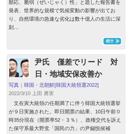
順応、脆弱（ぜいじゃく）性」と題した報告書を
発表、世界的な規模で気候変動の影響が出てお
り、自然環境の急速な劣化は数十億人の生活に深
刻…
尹氏 僅差でリード 対
日・地域安保改善か
写真
｜
韓国・北朝鮮
[韓国大統領選2022]
2022/3/10 上田 勇実
文在寅大統領の任期満了に伴う韓国大統領選挙
が９日実施された。即日開票の結果、10日午前０
時35分現在（開票率52・３％）、政権交代を訴え
た保守系最大野党「国民の力」の尹錫悦候補