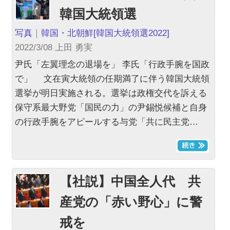
韓国大統領選
写真
｜
韓国・北朝鮮
[韓国大統領選2022]
2022/3/08 上田 勇実
尹氏「左翼理念の退場を」 李氏「行政手腕を国政
で」 文在寅大統領の任期満了に伴う韓国大統領
選挙が明日実施される。選挙は政権交代を訴える
保守系最大野党「国民の力」の尹錫悦候補と自身
の行政手腕をアピールする与党「共に民主党…
【社説】中国全人代 共
産党の「赤い野心」に警
戒を