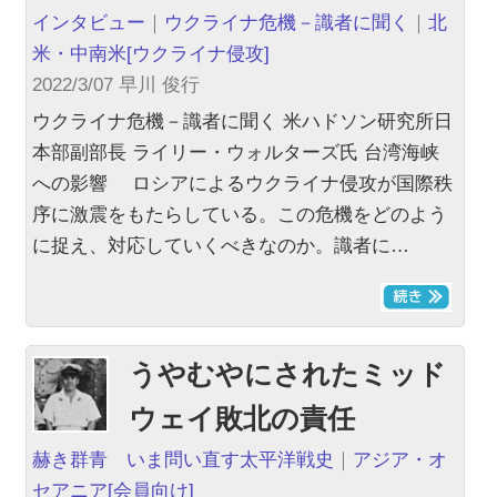
インタビュー
｜
ウクライナ危機－識者に聞く
｜
北
米・中南米
[ウクライナ侵攻]
2022/3/07 早川 俊行
ウクライナ危機－識者に聞く 米ハドソン研究所日
本部副部長 ライリー・ウォルターズ氏 台湾海峡
への影響 ロシアによるウクライナ侵攻が国際秩
序に激震をもたらしている。この危機をどのよう
に捉え、対応していくべきなのか。識者に…
うやむやにされたミッド
ウェイ敗北の責任
赫き群青 いま問い直す太平洋戦史
｜
アジア・オ
セアニア
[会員向け]