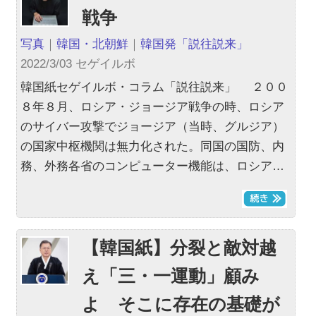
戦争
写真
｜
韓国・北朝鮮
｜
韓国発「説往説来」
2022/3/03 セゲイルボ
韓国紙セゲイルボ・コラム「説往説来」 ２００
８年８月、ロシア・ジョージア戦争の時、ロシア
のサイバー攻撃でジョージア（当時、グルジア）
の国家中枢機関は無力化された。同国の国防、内
務、外務各省のコンピューター機能は、ロシア…
【韓国紙】分裂と敵対越
え「三・一運動」顧み
よ そこに存在の基礎が