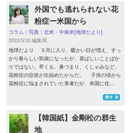
外国でも逃れられない花
粉症ー米国から
コラム
｜
写真
｜
北米・中南米
[地球だより]
2022/3/10 編集局
地球だより ３月に入り、暖かい日が増え、すっ
かり春らしい気候になったが、喜ばしいことばか
りではない。早くも、鼻づまり、くしゃみなど、
花粉症の症状が出始めたからだ。 子供の頃から
花粉症に悩まされていた筆者だが、米国に住…
【韓国紙】金剛松の群生
地