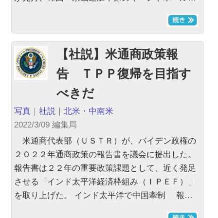
【社説】米通商政策報
告 ＴＰＰ復帰を目指す
べきだ
写真
｜
社説
｜
北米・中南米
2022/3/09 編集局
米通商代表部（ＵＳＴＲ）が、バイデン政権の
２０２２年通商政策の報告書を議会に提出した。
報告書は２２年の重要政策課題として、近く発足
させる「インド太平洋経済枠組み（ＩＰＥＦ）」
を取り上げた。 インド太平洋で中国牽制 報…