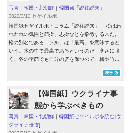
写真
｜
韓国・北朝鮮
｜
韓国発「説往説来」
2022/3/10 セゲイルボ
韓国紙セゲイルボ・コラム「説往説来」 松はわ
れわれの気性と節操、志操などを象徴する木だ。
松の別名である「ソル」は「最高」を意味すると
いう。木の中で最高であるというのだ。寒さに強
く、冬の季節でも自分の姿を保つので、梅や竹…
【韓国紙】ウクライナ事
態から学ぶべきもの
写真
｜
韓国・北朝鮮
｜
韓国紙セゲイルボを読む
[ウ
クライナ侵攻]