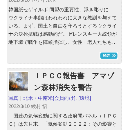
2022/3/10 セゲイルボ
韓国紙セゲイルボ 同盟の重要性、浮き彫りに
ウクライナ事態はわれわれに大きな教訓を与えて
いる。まず、国土と自由を守ろうとするウクライ
ナの決死抗戦は感動的だ。ゼレンスキー大統領が
地下壕で戦争を陣頭指揮し、女性・老人たちも…
ＩＰＣＣ報告書 アマゾ
ン森林消失を警告
写真
｜
北米・中南米
[会員向け]
,
[環境]
2022/3/10 綾村 悟
国連の気候変動に関する政府間パネル（ＩＰＣ
Ｃ）は先月末、「気候変動２０２２：その影響と