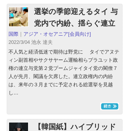
選挙の季節迎えるタイ 与
党内で内紛、揺らぐ連立
国際
｜
アジア・オセアニア
[会員向け]
2022/3/04 池永 達夫
不人気と経済低迷で期待は野党に タイでアヌテ
ィン副首相やサクサヤーム運輸相らプラユット政
権の連立与党第２党プームジャイタイ党の閣僚７
人が先月、閣議を欠席した。連立政権内の内紛
は、来年の３月までに予定される総選挙を見越
し…
【韓国紙】ハイブリッド