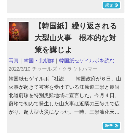
【韓国紙】繰り返される
大型山火事 根本的な対
策を講じよ
写真
｜
韓国・北朝鮮
｜
韓国紙セゲイルボを読む
2022/3/10 チャールズ・クラウトハマー
韓国紙セゲイルボ「社説」 韓国政府が６日、山
火事が起きて被害を受けている江原道三陟と慶尚
北道蔚珍を特別災難地域に宣言した。今月４日、
蔚珍で初めて発生した山火事は近隣の三陟まで広
がり、超大型火災になった。一時、三陟液化天…