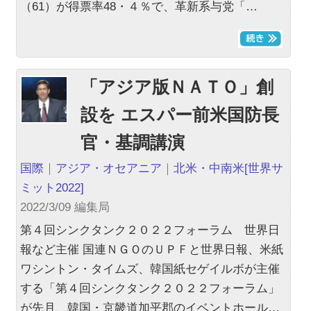
（61）が得票率48・４％で、革新系与党「…
「アジア版ＮＡＴＯ」創
設を エスパー前米国防長
官・基調講演
国際
｜
アジア・オセアニア
｜
北米・中南米
[世界サ
ミット2022]
2022/3/09 編集局
第４回シンクタンク２０２２フォーラム 世界日
報など主催 国連ＮＧＯのＵＰＦと世界日報、米紙
ワシントン・タイムズ、韓国紙セゲイルボが主催
する「第４回シンクタンク２０２２フォーラム」
が先月、韓国・京畿道加平郡のイベントホール…