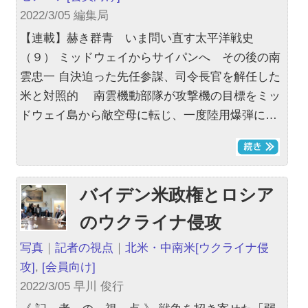
2022/3/05 編集局
【連載】赫き群青 いま問い直す太平洋戦史
（９） ミッドウェイからサイパンへ その後の南
雲忠一 自決迫った先任参謀、司令長官を解任した
米と対照的 南雲機動部隊が攻撃機の目標をミッ
ドウェイ島から敵空母に転じ、一度陸用爆弾に…
バイデン米政権とロシア
のウクライナ侵攻
写真
｜
記者の視点
｜
北米・中南米
[ウクライナ侵
攻]
,
[会員向け]
2022/3/05 早川 俊行