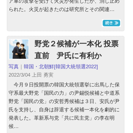
ア軍の攻撃を受けて火災が発生したが、消し止め
られた。火災が起きたのは研究所とその関連…
野党２候補が一本化 投票
直前 尹氏に有利か
写真
｜
韓国・北朝鮮
[韓国大統領選2022]
2022/3/04 上田 勇実
今月９日投開票の韓国大統領選挙に出馬した保
守系最大野党「国民の力」の尹錫悦候補と中道系
野党「国民の党」の安哲秀候補は３日、安氏が尹
氏を支持し、自身は辞退する候補一本化を劇的に
発表した。革新系与党「共に民主党」の李在明
候…