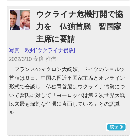
ウクライナ危機打開で協
力を 仏独首脳 習国家
主席に要請
写真
｜
欧州
[ウクライナ侵攻]
2022/3/10 安倍 雅信
フランスのマクロン大統領、ドイツのショルツ
首相は８日、中国の習近平国家主席とオンライン
形式で会談し、仏独両首脳はウクライナ情勢につ
いて習氏に対して「ヨーロッパは第２次世界大戦
以来最も深刻な危機に直面している」との認識
を…