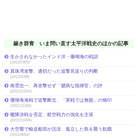
赫き群青 いま問い直す太平洋戦史のほかの記事
生かされなかったインド洋・珊瑚海の戦訓
(2022/2/05)
真珠湾攻撃、適切だった追撃見送りの判断
(2022/1/08)
南雲忠一、再攻撃せず「臆病な指揮官」の評
(2021/12/04)
珊瑚海海戦で追撃断念、「実戦では無能」の烙印
(2021/11/06)
艦隊決戦を否定、航空戦力の強化を主張
(2021/10/09)
大空襲で輸送船団が沈没、孤立した島を襲う飢餓
(2021/9/04)