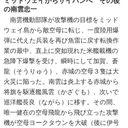
ミッドウェイからサイパンへ その後
の南雲忠一
南雲機動部隊が攻撃機の目標をミッド
ウェイ島から敵空母に転じ、一度陸用爆
弾に代えた兵装を再び魚雷に戻す転換作
業の最中、直上に突如現れた米艦載機の
急降下爆撃を受け、瞬時にして加賀、蒼
龍（そうりゅう）、赤城の空母３隻は大
火災に陥った。南雲は炎上する赤城から
将旗を駆逐艦風雲（かざぐも）、次いで
巡洋艦長良（ながら）に移す。その間、
唯一健在の空母飛龍から飛び立った攻撃
機が空母ヨークタウンを大破（後に伊号