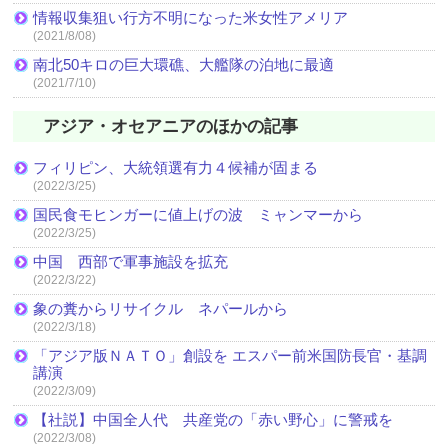
情報収集狙い行方不明になった米女性アメリア
(2021/8/08)
南北50キロの巨大環礁、大艦隊の泊地に最適
(2021/7/10)
アジア・オセアニアのほかの記事
フィリピン、大統領選有力４候補が固まる
(2022/3/25)
国民食モヒンガーに値上げの波 ミャンマーから
(2022/3/25)
中国 西部で軍事施設を拡充
(2022/3/22)
象の糞からリサイクル ネパールから
(2022/3/18)
「アジア版ＮＡＴＯ」創設を エスパー前米国防長官・基調
講演
(2022/3/09)
【社説】中国全人代 共産党の「赤い野心」に警戒を
(2022/3/08)