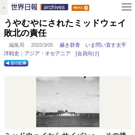
togg
＜
navi
うやむやにされたミッドウェイ
敗北の責任
編集局 2022/3/05
赫き群青 いま問い直す太平
洋戦史
｜
アジア・オセアニア
[会員向け]