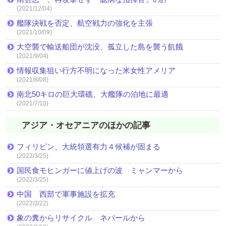
(2021/12/04)
艦隊決戦を否定、航空戦力の強化を主張
(2021/10/09)
大空襲で輸送船団が沈没、孤立した島を襲う飢餓
(2021/9/04)
情報収集狙い行方不明になった米女性アメリア
(2021/8/08)
南北50キロの巨大環礁、大艦隊の泊地に最適
(2021/7/10)
アジア・オセアニアのほかの記事
フィリピン、大統領選有力４候補が固まる
(2022/3/25)
国民食モヒンガーに値上げの波 ミャンマーから
(2022/3/25)
中国 西部で軍事施設を拡充
(2022/3/22)
象の糞からリサイクル ネパールから