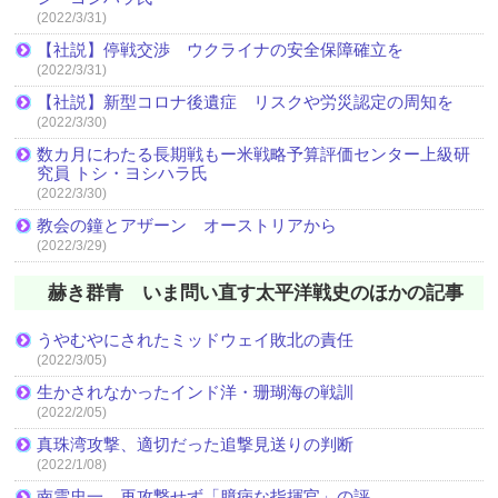
(2022/3/31)
【社説】停戦交渉 ウクライナの安全保障確立を
(2022/3/31)
【社説】新型コロナ後遺症 リスクや労災認定の周知を
(2022/3/30)
数カ月にわたる長期戦もー米戦略予算評価センター上級研
究員 トシ・ヨシハラ氏
(2022/3/30)
教会の鐘とアザーン オーストリアから
(2022/3/29)
赫き群青 いま問い直す太平洋戦史のほかの記事
うやむやにされたミッドウェイ敗北の責任
(2022/3/05)
生かされなかったインド洋・珊瑚海の戦訓
(2022/2/05)
真珠湾攻撃、適切だった追撃見送りの判断
(2022/1/08)
南雲忠一、再攻撃せず「臆病な指揮官」の評