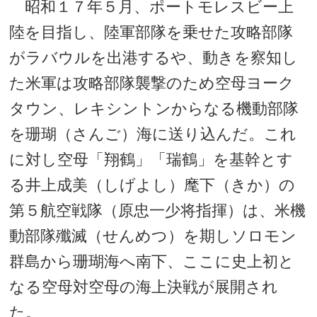
昭和１７年５月、ポートモレスビー上
陸を目指し、陸軍部隊を乗せた攻略部隊
がラバウルを出港するや、動きを察知し
た米軍は攻略部隊襲撃のため空母ヨーク
タウン、レキシントンからなる機動部隊
を珊瑚（さんご）海に送り込んだ。これ
に対し空母「翔鶴」「瑞鶴」を基幹とす
る井上成美（しげよし）麾下（きか）の
第５航空戦隊（原忠一少将指揮）は、米機
動部隊殲滅（せんめつ）を期しソロモン
群島から珊瑚海へ南下、ここに史上初と
なる空母対空母の海上決戦が展開され
た。