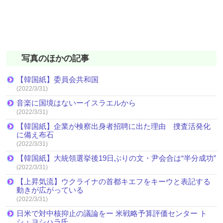
写真のほかの記事
【韓国紙】委員会共和国
(2022/3/31)
音楽に国境はないーイスラエルから
(2022/3/31)
【韓国紙】企業が検察出身者招聘に出た理由 捜査活発化
に備え布石
(2022/3/31)
【韓国紙】大統領選挙後19日ぶりの文・尹会合は“半分成功”
(2022/3/31)
【上昇気流】ウクライナの首都キエフをキーウと表記する
動きが広がっている
(2022/3/31)
日米で対中核抑止の議論をー 米戦略予算評価センター ト
シ・ヨシハラ氏