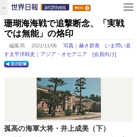
togg
＜
navi
珊瑚海海戦で追撃断念、「実戦
では無能」の烙印
編集局 2021/11/06
写真
｜
赫き群青 いま問い直
す太平洋戦史
｜
アジア・オセアニア
[会員向け]
孤高の海軍大将・井上成美（下）