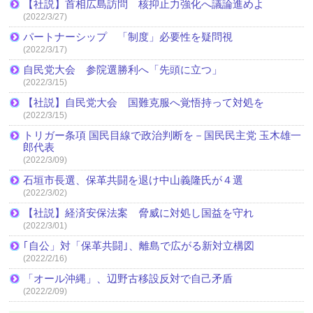
【社説】首相広島訪問 核抑止力強化へ議論進めよ
(2022/3/27)
パートナーシップ 「制度」必要性を疑問視
(2022/3/17)
自民党大会 参院選勝利へ「先頭に立つ」
(2022/3/15)
【社説】自民党大会 国難克服へ覚悟持って対処を
(2022/3/15)
トリガー条項 国民目線で政治判断を－国民民主党 玉木雄一
郎代表
(2022/3/09)
石垣市長選、保革共闘を退け中山義隆氏が４選
(2022/3/02)
【社説】経済安保法案 脅威に対処し国益を守れ
(2022/3/01)
｢自公」対「保革共闘｣、離島で広がる新対立構図
(2022/2/16)
「オール沖縄」、辺野古移設反対で自己矛盾
(2022/2/09)