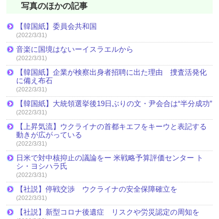
写真のほかの記事
【韓国紙】委員会共和国
(2022/3/31)
音楽に国境はないーイスラエルから
(2022/3/31)
【韓国紙】企業が検察出身者招聘に出た理由 捜査活発化
に備え布石
(2022/3/31)
【韓国紙】大統領選挙後19日ぶりの文・尹会合は“半分成功”
(2022/3/31)
【上昇気流】ウクライナの首都キエフをキーウと表記する
動きが広がっている
(2022/3/31)
日米で対中核抑止の議論をー 米戦略予算評価センター ト
シ・ヨシハラ氏
(2022/3/31)
【社説】停戦交渉 ウクライナの安全保障確立を
(2022/3/31)
【社説】新型コロナ後遺症 リスクや労災認定の周知を