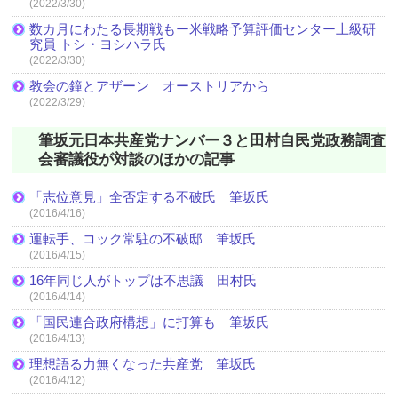
(2022/3/30)
数カ月にわたる長期戦もー米戦略予算評価センター上級研
究員 トシ・ヨシハラ氏
(2022/3/30)
教会の鐘とアザーン オーストリアから
(2022/3/29)
筆坂元日本共産党ナンバー３と田村自民党政務調査
会審議役が対談のほかの記事
「志位意見」全否定する不破氏 筆坂氏
(2016/4/16)
運転手、コック常駐の不破邸 筆坂氏
(2016/4/15)
16年同じ人がトップは不思議 田村氏
(2016/4/14)
「国民連合政府構想」に打算も 筆坂氏
(2016/4/13)
理想語る力無くなった共産党 筆坂氏
(2016/4/12)