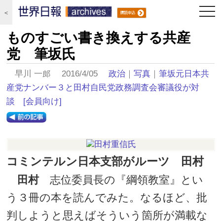
togg
＜
navi
ものすごい書き換えする共産
党 筆坂氏
早川 一郎 2016/4/05
政治
｜
写真
｜
筆坂元日本共
産党ナンバー３と田村自民党政務調査会審議役が対
談
[会員向け]
コミンテルン日本支部がルーツ 田村
田村
志位委員長の『綱領教室』とい
う３冊の本を読んでみた。なるほど、批
判しようと思えばそういう箇所が満載な