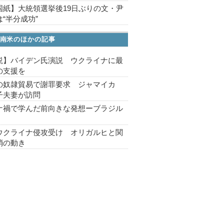
国紙】大統領選挙後19日ぶりの文・尹
“半分成功”
南米のほかの記事
説】バイデン氏演説 ウクライナに最
の支援を
の奴隷貿易で謝罪要求 ジャマイカ
子夫妻が訪問
ナ禍で学んだ前向きな発想ーブラジル
ウクライナ侵攻受け オリガルヒと関
消の動き