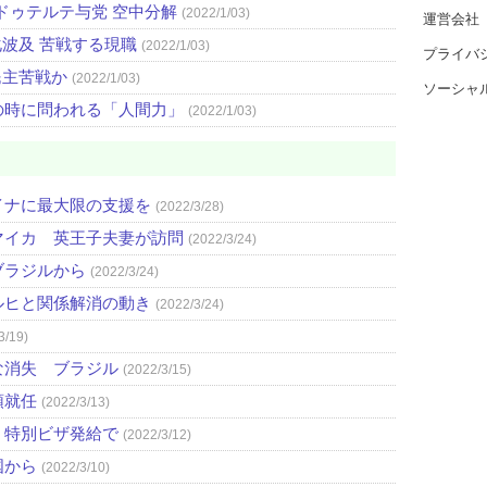
ドゥテルテ与党 空中分解
(2022/1/03)
運営会社
化波及 苦戦する現職
(2022/1/03)
プライバ
民主苦戦か
(2022/1/03)
ソーシャ
の時に問われる「人間力」
(2022/1/03)
イナに最大限の支援を
(2022/3/28)
マイカ 英王子夫妻が訪問
(2022/3/24)
ブラジルから
(2022/3/24)
ルヒと関係解消の動き
(2022/3/24)
3/19)
な消失 ブラジル
(2022/3/15)
領就任
(2022/3/13)
、特別ビザ発給で
(2022/3/12)
国から
(2022/3/10)