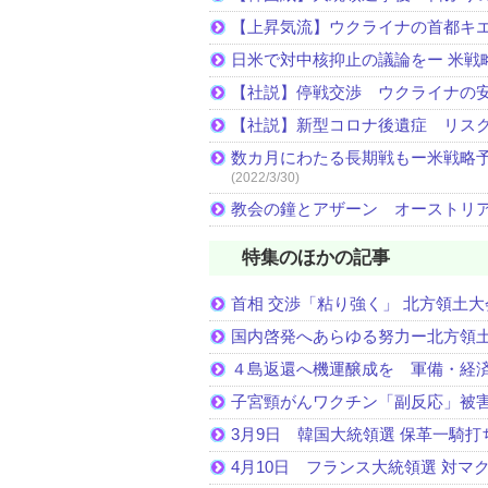
【上昇気流】ウクライナの首都キ
日米で対中核抑止の議論をー 米戦
【社説】停戦交渉 ウクライナの
【社説】新型コロナ後遺症 リス
数カ月にわたる長期戦もー米戦略予
(2022/3/30)
教会の鐘とアザーン オーストリ
特集のほかの記事
首相 交渉「粘り強く」 北方領土大
国内啓発へあらゆる努力ー北方領土
４島返還へ機運醸成を 軍備・経
子宮頸がんワクチン「副反応」被
3月9日 韓国大統領選 保革一騎打
4月10日 フランス大統領選 対マ