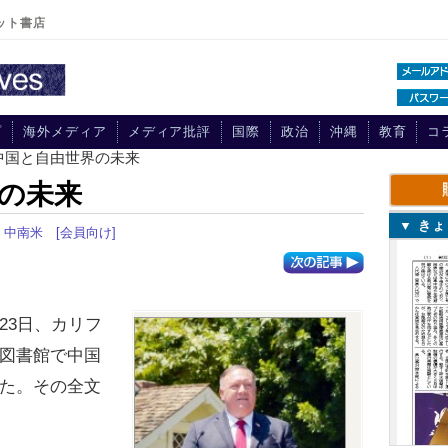
ット書店
プ
海外メディア
メディア批評
国際
政治
沖縄
教育
コ
中国と自由世界の未来
の未来
▼ き
・中南米
[会員向け]
3日、カリフ
図書館で中国
た。その全文