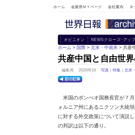
ホーム
会員用ＭＹページ
会社案内
ネ
オピニオン
NEWSクローズ･アッ
ホーム
>
国際
>
北米・中南米
> 共産
共産中国と自由世界
編集局 2020/8/19
写真
｜
特集
｜
北米
米国のポンぺオ国務長官が７月2
ォルニア州にあるニクソン大統領
に対する外交政策について演説し
の邦訳は以下の通り。