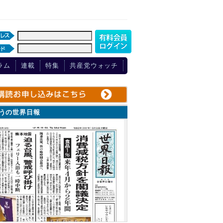
ラム
連載
特集
共産党ウォッチ
ょうの世界日報