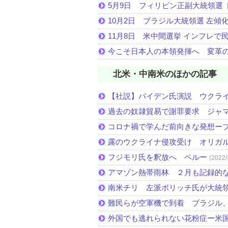
5月9日 フィリピン正副大統領選 
10月2日 ブラジル大統領選 左傾
11月8日 米中間選挙 インフレで
今こそ日本人の本領発揮へ 変革
北米・中南米のほかの記事
【社説】バイデン氏演説 ウクラ
過去の奴隷貿易で謝罪要求 ジャ
コロナ禍で学んだ前向きな発想ー
露のウクライナ侵攻受け オリガ
フジモリ氏を釈放へ ペルー
(2022/
アマゾン熱帯雨林 ２月も記録的
南米チリ 左派ボリッチ氏が大統
難民らが空軍機で到着 ブラジル
外国でも逃れられない花粉症ー米