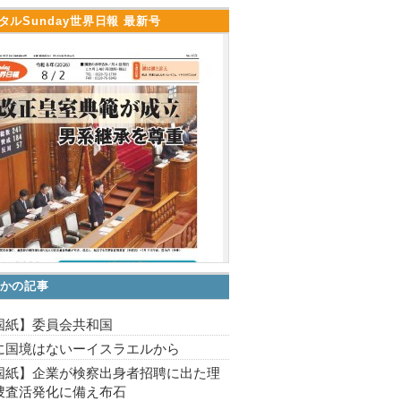
タルSunday世界日報 最新号
かの記事
国紙】委員会共和国
に国境はないーイスラエルから
国紙】企業が検察出身者招聘に出た理
捜査活発化に備え布石