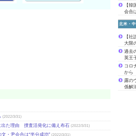
【韓
会合は
北米・中
【社
大限
過去
英王
コロ
から
露の
係解
ら
(2022/3/31)
に出た理由 捜査活発化に備え布石
(2022/3/31)
文・尹会合は“半分成功”
(2022/3/31)