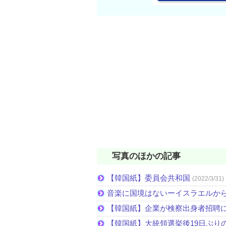
写真のほかの記事
【韓国紙】委員会共和国
(2022/3/31)
音楽に国境はないーイスラエルか
【韓国紙】企業が検察出身者招聘
【韓国紙】大統領選挙後19日ぶりの