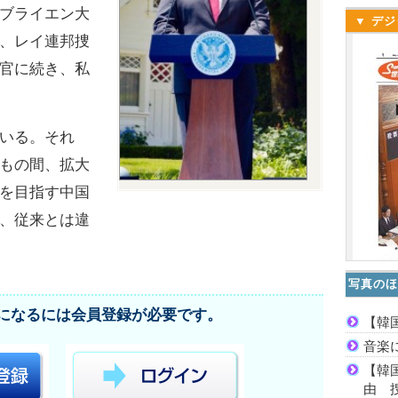
ブライエン大
▼ デジ
、レイ連邦捜
官に続き、私
いる。それ
もの間、拡大
を目指す中国
、従来とは違
写真のほ
になるには会員登録が必要です。
【韓
音楽
【韓
由 