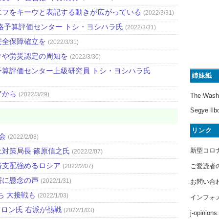
エフをキーウと表記する動きが広がっている
(2022/3/31)
略予算評価センター トシ・ヨシハラ氏
(2022/3/31)
安全保障確立を
(2022/3/31)
クや労災認定の周知を
(2022/3/30)
算評価センター上級研究員 トシ・ヨシハラ氏
姉妹紙
アから
(2022/3/29)
The Wash
Segye Ilb
リンク
会
(2022/2/08)
新型コロ
対策局長 篠原信之氏
(2022/2/07)
済支配強めるロシア
ご愛読者
(2022/2/07)
害に懸念の声
(2022/1/31)
お問い合
ち 大接戦も
(2022/1/03)
インフォ
クロン氏 右派が熱戦
(2022/1/03)
j-opinion